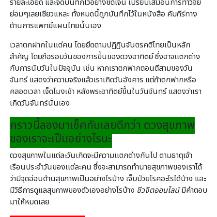
รายละเอียด และจดบันทึกไว้อย่่างชัดเจน เปรียบเสมือนการทำวิจัย
ย่อมๆเลยเชียวแหละ ทั้งหมดนี้ถูกบันทึกไว้ในหนังสือ คัมภีร์ทาง
ด้านการแพทย์แผนไทยนั้นเอง
เวลาตกฝากในเเต่คน โดยยึดตามปฏิฎินจันตรคติไทยเป็นหลัก
สำคัญ โดยถือรอบวันของการขึ้นของดวงอาทิตย์ ซึ่งอาจเเตกต่าง
กับการนับวันในปัจจุบัน เช่น หากเราตกฟากตอนตีสามของวัน
จันทร์ แสดงว่าความจริงแล้วเราเกิดวันอังคาร แต่ถ้าตกฟากหรือ
คลอดเวลา เจ็ดโมงเช้า หลังพระอาทิตย์ขึ้นในวันจันทร์ แสดงว่าเรา
เกิดวันจันทร์นั่นเอง
คราวนี้ลองมาเช็คกันเลยดีกว่า ดวงสุขภาพ
ของเราจะเป็นอย่างไรนะ
ดวงสุขภาพในแต่ละวันเกิดจะมีความเเตกต่างกันไป ตามธาตุเจ้า
เรือนประจำวันของเเต่ละคน ซึ่งจะสามารถทำนายสุขภาพของเราได้
ว่ามีจุดอ่อนด้านสุขภาพเป็นอย่างไรบ้าง เจ็บป่วยโรคอะไรได้บ้าง และ
มีวิธีการดูแลสุขภาพของตัวเองอย่างไรบ้าง
ชีวจิตออนไลน์
มีคำตอบ
มาให้หมดเลย