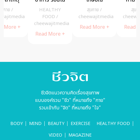
เสี่ยงทำ หน้า
ดูแลสุขภาพ
ฉันเป็นมะเร็ง
สุขกาย
/
สุขกาย
/
สุขกาย
/
เหี่ยว แก่ไว
อย่างไรดีให้
เต้านมชนิด
a
cheewajitmedia
cheewajitmedia
cheewajitmedia
ไกลโรคนี้
รุนแรง
Read More +
Read More +
Read More +
ชีวจิตแนวความคิดเรื่องสุขภาพ
แบบองค์รวม "ชีว" ที่หมายถึง "กาย"
รวมเข้ากับ "จิต" ที่หมายถึง "ใจ"
BODY
MIND
BEAUTY
EXERCISE
HEALTHY FOOD
VIDEO
MAGAZINE