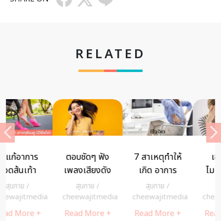
RELATED
7 สาเหตุทำให้
เช็ก + แก้
ตามดูความคืบ
เกิด อาการ
ไมเกรน ปวด
หน้า “ฟ้า
ปวดหลัง ที่
จากความ
ทะลายโจร” กับ
สุขกาย
/
สุขกาย
/
สุขกาย
/
pant
คุณรู้แล้ว จะ
หวาน
ผู้ป่วยโควิด
a
cheewajitmedia
cheewajitmedia
Read More +
ต้องอึ้ง!
Read More +
Read More +