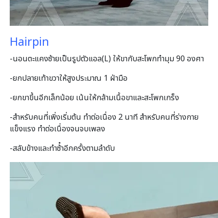
Hairpin
-นอนตะแคงซ้ายเป็นรูปตัวแอล(L) ให้ขากับสะโพกทํามุม 90 องศา
-ยกปลายเท้าขวาให้สูงประมาณ 1 ฝ่ามือ
-ยกขาขึ้นอีกเล็กน้อย เน้นให้กล้ามเนื้อขาและสะโพกเกร็ง
-สําหรับคนที่เพิ่งเริ่มต้น ทําต่อเนื่อง 2 นาที สําหรับคนที่ร่างกาย
แข็งแรง ทําต่อเนื่องจนจบเพลง
-สลับข้างและทําซ้ําอีกครั้งตามลําดับ