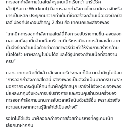
การออกกําลังกายในสไตล์ครูเคนเน็ทเรียกว่า บาร์เวิร์ค
เอ๊าต์(Barre Workout) คือการออกกําลังกายโดยอาศัยราวจับหรือ
บาร์เป็นหลัก ประยุกต์มาจากท่าเต้นที่ช่วยสร้างกล้ามเนื้อของนักบัล
เลต์ มีองค์ประกอบสําคัญ 2 ส่วน คือ เทคนิคและเสียงเพลง
“เทคนิคการออกกําลังกายสไตล์นี้คือการขยับร่างกายขึ้น-ลงตลอด
เวลา จนถึงจุดที่กล้ามเนื้อบริเวณที่บริหารเกิดอาการล้าและสั่น จาก
นั้นจึงยืดกล้ามเนื้อด้วยท่ากายภาพวิธีนี้จะทําให้ร่างกายสร้างกล้าม
เนื้อได้เร็ว เผาผลาญไขมันได้ดี และได้รูปทรงกล้ามเนื้อที่สวยงาม
ครับ”
นอกจากเทคนิคที่ดีแล้ว เสียงดนตรีประกอบก็มีความสําคัญไม่น้อย
“การออกกําลังกายสไตล์นี้ เสียงเพลงเป็นสิ่งจําเป็นมากครับ เพราะ
นอกจากจะกระตุ้นให้คนที่มาฝึกรู้สึกสนุก เรายังใช้จังหวะของเพลง
นี่แหละมาคุมจังหวะการขยับร่างกาย และควบคุมจํานวนครั้งของ
การออกกําลังกายแทนการจับเวลาหรือนับด้วยวิธีอื่น เพราะช่วยดึง
ความสนใจจากความรู้สึกล้าได้เป็นอย่างดี”
รอช้าไม่ได้แล้ว มาฝึกออกกําลังกายด้วยท่าบริหารที่ครูเคนเน็ท
เลือกมาฝากกัน