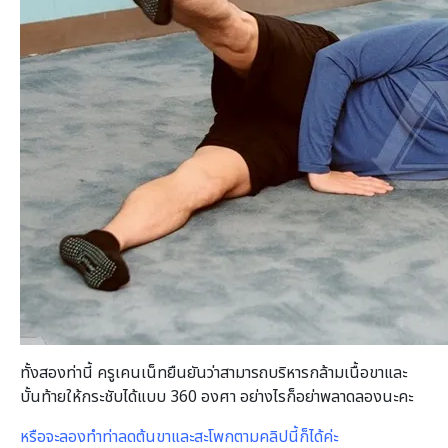
ทั้งสองท่านี้ ครูเคนเน็ทยืนยันว่าสามารถบริหารกล้ามเนื้อขาและ
บั้นท้ายให้กระชับได้แบบ 360 องศา อย่างไรก็อย่าพลาดลองนะคะ
หรือจะลองทำท่าลดต้นขาและสะโพกตามคลิปนี้ก็ได้ค่ะ