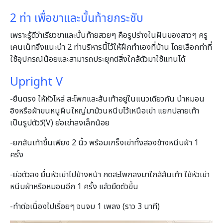
2 ท่า เพื่อขาและบั้นท้ายกระชับ
เพราะรู้ดีว่าเรียวขาและบั้นท้ายสวยๆ คือรูปร่างในฝันของสาวๆ ครู
เคนเน็ทจึงแนะนํา 2 ท่าบริหารนี้ไว้ให้ฝึกทําเองที่บ้าน โดยเลือกท่าที่
ใช้อุปกรณ์น้อยและสามารถประยุกต์สิ่งใกล้ตัวมาใช้แทนได้
Upright V
-ยืนตรง ให้หัวไหล่ สะโพกและส้นเท้าอยู่ในแนวเดียวกัน นําหมอน
อิงหรือผ้าขนหนูผืนใหญ่มาม้วนหนีบไว้เหนือเข่า แยกปลายเท้า
เป็นรูปตัววี(V) ย่อเข่าลงเล็กน้อย
-ยกส้นเท้าขึ้นเพียง 2 นิ้ว พร้อมเกร็งเข่าทั้งสองข้างหนีบผ้า 1
ครั้ง
-ย่อตัวลง ยื่นหัวเข่าไปข้างหน้า กดสะโพกลงมาใกล้ส้นเท้า ใช้หัวเข่า
หนีบผ้าหรือหมอนอีก 1 ครั้ง แล้วยืดตัวขึ้น
-ทําต่อเนื่องไปเรื่อยๆ จนจบ 1 เพลง (ราว 3 นาที)