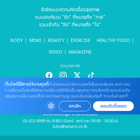
ชีวจิตแนวความคิดเรื่องสุขภาพ
แบบองค์รวม "ชีว" ที่หมายถึง "กาย"
รวมเข้ากับ "จิต" ที่หมายถึง "ใจ"
BODY
MIND
BEAUTY
EXERCISE
HEALTHY FOOD
VIDEO
MAGAZINE
FOLLOW ON
เว็บไซต์นี้มีการใช้งานคุกกี้
เว็บไซต์ของเราใช้งานคุกกี้เพื่อช่วยเพิ่มประสบการณ์
การใช้งานเว็บไซต์ให้สามารถใช้งานได้ดียิ่งขึ้น คุณสามารถเลือกที่จะยอมรับหรือ
สนใจลงโฆษณากับเว็บไซต์
ปฏิเสธการใช้งานคุกกี้ได้ง่ายๆ โดยการดูรายละเอียดเพิ่มเติมที่ “การตั้งค่าคุกกี้”
Tel : 085 661 4629 / (จันทร์ - ศุกร์ เวลา 09.00 - 18.00 น)
cheewajitmedia@gmail.com
ยกเลิก
ยอมรับทั้งหมด
ติดต่อแจ้งปัญหาหรือร้องเรียน
02-422-9999 ต่อ 4180 / (จันทร์ - ศุกร์ เวลา 09.00 - 18.00 น)
bdcx@amarin.co.th