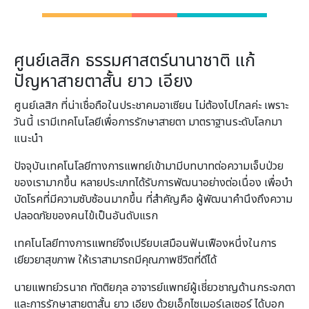
ศูนย์เลสิก ธรรมศาสตร์นานาชาติ แก้
ปัญหาสายตาสั้น ยาว เอียง
ศูนย์เลสิก ที่น่าเชื่อถือในประชาคมอาเซียน ไม่ต้องไปไกลค่ะ เพราะ
วันนี้ เรามีเทคโนโลยีเพื่อการรักษาสายตา มาตราฐานระดับโลกมา
แนะนำ
ปัจจุบันเทคโนโลยีทางการแพทย์เข้ามามีบทบาทต่อความเจ็บป่วย
ของเรามากขึ้น หลายประเภทได้รับการพัฒนาอย่างต่อเนื่อง เพื่อบํา
บัดโรคที่มีความซับซ้อนมากขึ้น ที่สําคัญคือ ผู้พัฒนาคํานึงถึงความ
ปลอดภัยของคนไข้เป็นอันดับแรก
เทคโนโลยีทางการแพทย์จึงเปรียบเสมือนฟันเฟืองหนึ่งในการ
เยียวยาสุขภาพ ให้เราสามารถมีคุณภาพชีวิตที่ดีได้
นายแพทย์วรนาถ ทัตติยกุล อาจารย์แพทย์ผู้เชี่ยวชาญด้านกระจกตา
และการรักษาสายตาสั้น ยาว เอียง ด้วยเอ็กไซเมอร์เลเซอร์ ได้บอก