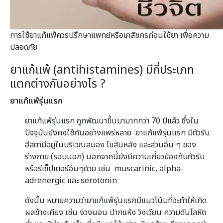
การใช้ยาแก้แพ้ควรปรึกษาแพทย์หรือเภสัชกรก่อนใช้ยา เพื่อความ
ปลอดภัย
ยาแก้เเพ้ (antihistamines) มีกี่ประเภท
แตกต่างกันอย่างไร ?
ยาแก้แพ้รุ่นแรก
ยาแก้แพ้รุ่นแรก ถูกพัฒนาขึ้นมามากกว่า 70 ปีแล้ว ซึ่งใน
ปัจจุบันยังคงใช้กันอย่างแพร่หลาย ยาแก้แพ้รุ่นเเรก มีตัวรับ
ฮีสตามีอยู่ในบริเวณสมอง ไขสันหลัง และส่วนอื่น ๆ ของ
ร่างกาย (รอบนอก) นอกจากนี้ยังมีความเกี่ยวข้องกับตัวรับ
หรือรีเซ็ปเตอร์อื่นๆด้วย เช่น muscarinic, alpha-
adrenergic และ serotonin
ดังนั้น หมายความว่ายาแก้แพ้รุ่นแรกมีแนวโน้มที่จะทำให้เกิด
ผลข้างเคียง เช่น ง่วงนอน ปากแห้ง วิงเวียน ความดันโลหิต