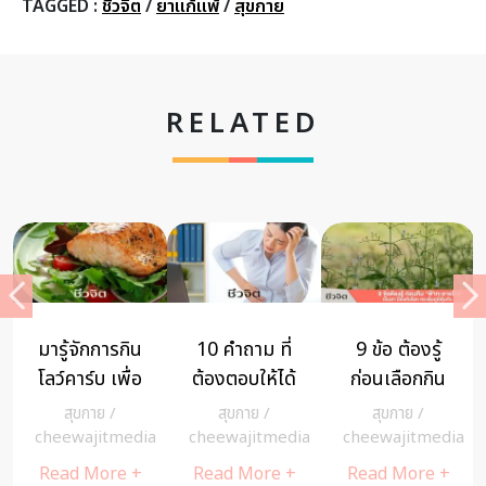
TAGGED :
ชีวจิต
/
ยาแก้แพ้
/
สุขกาย
RELATED
มารู้จักการกิน
10 คำถาม ที่
9 ข้อ ต้องรู้
โลว์คาร์บ เพื่อ
ต้องตอบให้ได้
ก่อนเลือกกิน
ลดน้ำหนัก ไม่
เมื่อปวดท้อง
สมุนไพร ฟ้า
สุขกาย
/
สุขกาย
/
สุขกาย
/
กระทบสุขภาพ
พร้อมเช็กอา
ทะลายโจร
a
cheewajitmedia
cheewajitmedia
cheewajitmedia
การปวดตรง
ป้องกันโรค
Read More +
Read More +
Read More +