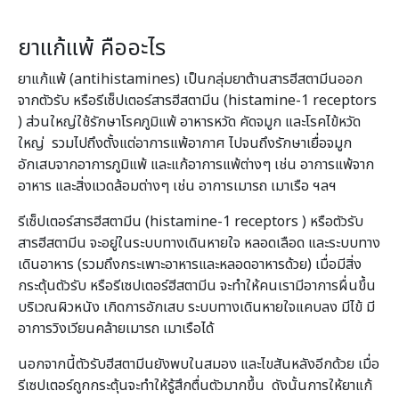
ยาแก้แพ้ คืออะไร
ยาแก้แพ้ (
antihistamines) เป็นกลุ่มยาต้านสารฮีสตามีนออก
จากตัวรับ หรือรีเซ็ปเตอร์สารฮีสตามีน (histamine-1 receptors
) ส่วนใหญ่ใช้รักษาโรคภูมิแพ้ อาหารหวัด คัดจมูก และโรคไข้หวัด
ใหญ่ รวมไปถึง
ตั้งแต่อาการแพ้อากาศ ไปจนถึงรักษาเยื่อจมูก
อักเสบจากอาการภูมิแพ้ และแก้อาการแพ้ต่างๆ เช่น อาการแพ้จาก
อาหาร และสิ่งแวดล้อมต่างๆ เช่น อาการเมารถ เมาเรือ
ฯลฯ
รีเซ็ปเตอร์สารฮีสตามีน (histamine-1 receptors ) หรือตัวรับ
สารฮีสตามีน จะอยู่ในระบบทางเดินหายใจ หลอดเลือด และระบบทาง
เดินอาหาร (รวมถึงกระเพาะอาหารและหลอดอาหารด้วย) เมื่อมีสิ่ง
กระตุ้นตัวรับ หรือรีเซปเตอร์ฮีสตามีน จะทำให้คนเรามีอาการผื่นขึ้น
บริเวณผิวหนัง เกิดการอักเสบ ระบบทางเดินหายใจแคบลง มีไข้ มี
อาการวิงเวียนคล้ายเมารถ เมาเรือได้
นอกจากนี้ตัวรับฮีสตามีนยังพบในสมอง และไขสันหลังอีกด้วย เมื่อ
รีเซปเตอร์ถูกกระตุ้นจะทำให้รู้สึกตื่นตัวมากขึ้น ดังนั้นการให้ยาแก้