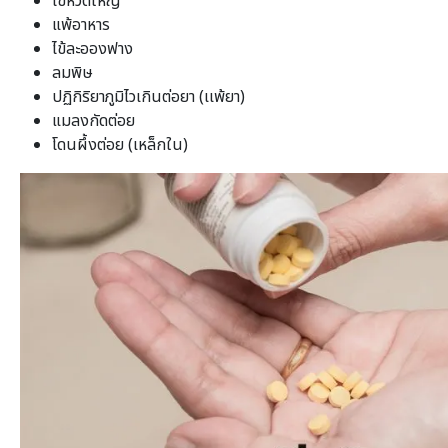
ไข้หวัดใหญ่
แพ้อาหาร
ไข้ละอองฟาง
ลมพิษ
ปฏิกิริยาภูมิไวเกินต่อยา (เเพ้ยา)
แมลงกัดต่อย
โดนผึ้งต่อย (เหล็กใน)