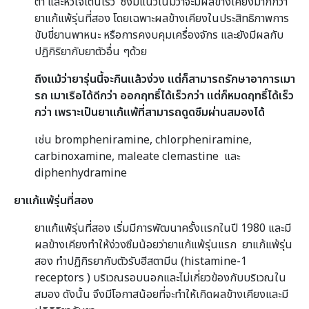
ต่ำ และหัวใจเต้นเร็ว ซึ่งมีแนวโน้มว่าจะมีผลข้างเคียงมากกว่า
ยาแก้แพ้รุ่นที่สอง โดยเฉพาะผลข้างเคียงในประสิทธิภาพการ
ขับขี่ยานพาหนะ หรือการคงบคุมเครื่องจักร และยังมีผลกับ
ปฏิกิริยากับยาตัวอื่น ๆด้วย
ถึงแม้ว่ายารุ่นนี้จะกินแล้วง่วง แต่ก็สามารถรักษาอาการเมา
รถ เมาเรือได้ดีกว่า ออกฤทธิ์ได้เร็วกว่า แต่ก็หมดฤทธิ์ได้เร็ว
กว่า เพราะเป็นยาแก้แพ้ที่สามารถดูดซึมผ่านสมองได้
เช่น brompheniramine, chlorpheniramine,
carbinoxamine, maleate clemastine และ
diphenhydramine
ยาแก้แพ้รุ่นที่สอง
ยาแก้แพ้รุ่นที่สอง เริ่มมีการพัฒนาครั้งเเรกในปี 1980 และมี
ผลข้างเคียงทำให้ง่วงซึมน้อยว่ายาแก้แพ้รุ่นแรก ยาแก้แพ้รุ่น
สอง ทำปฏิกิรยากับตัวรับฮีสตามีน
(histamine-1
receptors )
บริเวณรอบนอกและไม่เกี่ยวข้องกับบริเวณใน
สมอง ดังนั้น จึงมีโอกาสน้อยที่จะทำให้เกิดผลข้างเคียงและมี