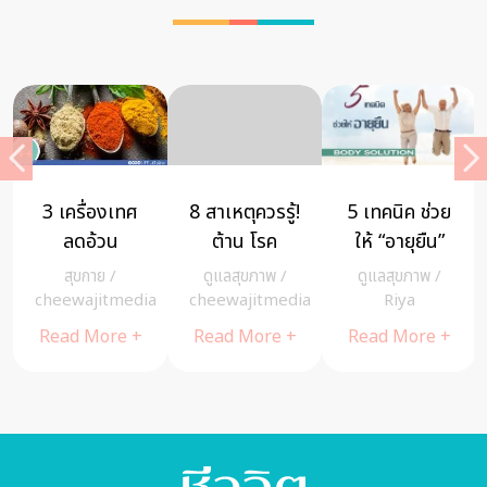
3 เครื่องเทศ
8 สาเหตุควรรู้!
5 เทคนิค ช่วย
ลดอ้วน
ต้าน โรค
ให้ “อายุยืน”
ป้องกันโรค
กระดูกพรุน
สุขกาย
/
ดูแลสุขภาพ
/
ดูแลสุขภาพ
/
เยี่ยม
ก่อนจะสายเกิน
a
cheewajitmedia
cheewajitmedia
Riya
แก้
Read More +
Read More +
Read More +