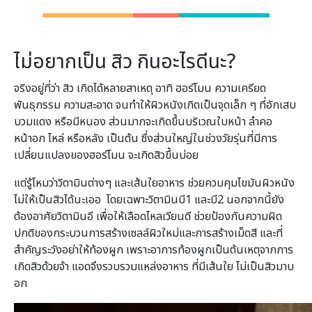
ไม่อยากเป็น สิว กินอะไรดีนะ?
จริงอยู่ที่ว่า สิว เกิดได้หลายสาเหตุ อาทิ ฮอร์โมน ความเครียด
พันธุกรรม ความสะอาด จนทำให้ผิวหนังเกิดเป็นจุดเล็ก ๆ ที่อักเสบ
บวมแดง หรือมีหนอง ส่วนมากจะเกิดขึ้นบริเวณใบหน้า ลำคอ
หน้าอก ไหล่ หรือหลัง เป็นต้น ซึ่งส่วนใหญ่ในช่วงวัยรุ่นที่มีการ
เปลี่ยนแปลงของฮอร์โมน จะเกิดสิวขึ้นบ่อย
แต่รู้ไหมว่าวิตามินต่างๆ และเส้นใยอาหาร ช่วยควบคุมไขมันผิวหนัง
ไม่ให้เป็นสิวได้นะเออ โดยเฉพาะวิตามินบี1 และบี2 นอกจากนี้ยัง
ต้องอาศัยวิตามินอี เพื่อให้เลือดไหลเวียนดี ช่วยป้องกันความผิด
ปกติของกระบวนการสร้างเซลล์ผิวใหม่และการสร้างเม็ดสี และที่
สำคัญระวังอย่าให้ท้องผูก เพราะอาการท้องผูกเป็นต้นเหตุจากการ
เกิดสิวด้วยจ้า แอดจึงรวบรวมแหล่งอาหาร ที่มีเส้นใย ไม่เป็นสิวมาบ
อก