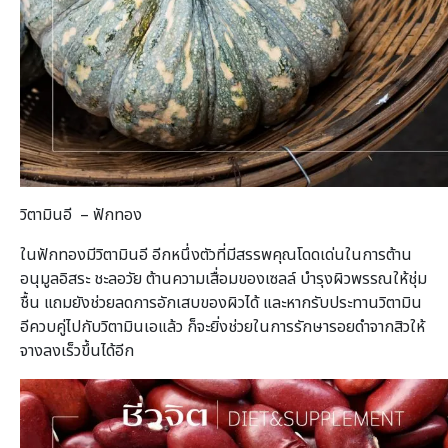
วิตามินอี – ฟักทอง
ในฟักทองมีวิตามินอี อีกหนึ่งตัวที่มีสรรพคุณโดดเด่นในการต้าน
อนุมูลอิสระ ชะลอวัย ต้านความเสื่อมของเซลล์ บำรุงผิวพรรณให้ชุ่ม
ชื้น แถมยังช่วยลดการอักเสบของผิวได้ และหากรับประทานวิตามิน
อีควบคู่ไปกับวิตามินเอแล้ว ก็จะยิ่งช่วยในการรักษารอยดำจากสิวให้
จางลงเร็วขึ้นได้อีก