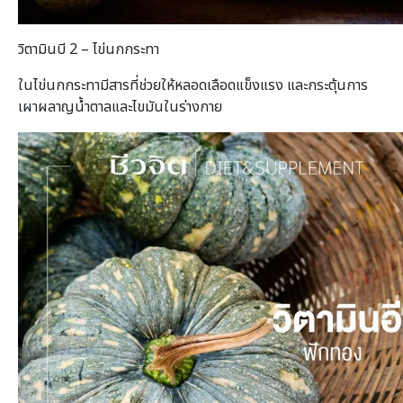
วิตามินบี 2 – ไข่นกกระทา
ในไข่นกกระทามีสารที่ช่วยให้หลอดเลือดแข็งแรง และกระตุ้นการ
เผาผลาญน้ำตาลและไขมันในร่างกาย