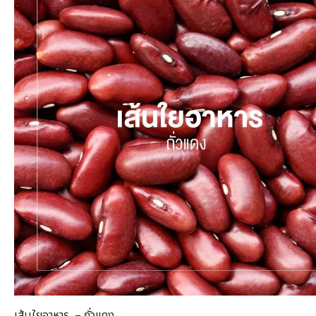
เส้นใยอาหาร – ถั่วแดง