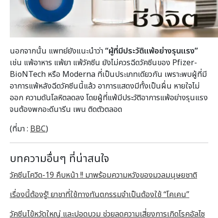
นอกจากนั้น แพทย์ยังแนะนำว่า
“ผู้ที่มีประวัติแพ้อย่างรุนแรง”
เช่น แพ้อาหาร แพ้ยา แพ้วัคซีน ยังไม่ควรฉีดวัคซีนของ Pfizer-
BioNTech หรือ Moderna ที่เป็นประเภทเดียวกัน เพราะพบผู้ที่มี
อาการแพ้หลังฉีดวัคซีนนี้แล้ว อาการแสดงมีทั้งเป็นผื่น หายใจไม่
ออก ความดันโลหิตลดลง โดยผู้ที่แพ้มีประวัติอาการแพ้อย่างรุนแรง
จนต้องพกอะดีนารีน เพน ติดตัวตลอด
(ที่มา :
BBC
)
บทความอื่นๆ ที่น่าสนใจ
วัคซีนโควิด-19 คืบหน้า !! มาพร้อมความหวังของมวลมนุษยชาติ
เรื่องนี้ต้องรู้! ยาชาที่ใช้ทางทันตกรรมจำเป็นต้องใช้ “โคเคน”
วัคซีนไข้หวัดใหญ่ และปอดบวม ช่วยลดความเสี่ยงการเกิดโรคอัลไซ