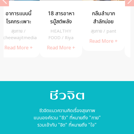
โรคพ่วงจาก
เรื่องต้องรู้
7 อาหารใกล้
ภูมิแพ้ แก้ได้
ก่อนนวดรักษา
ตัว ช่วย
ด้วยการออก
โรคออฟฟิศซิน
เหงือกและฟัน
สุขกาย
/
A
สุขกาย
/
สุขกาย
/
กำลังกาย
โดรม
แข็งแรง
Cuisine
cheewajitmedia
cheewajitmedia
Read More +
Read More +
Read More +
ชีวจิตแนวความคิดเรื่องสุขภาพ
แบบองค์รวม "ชีว" ที่หมายถึง "กาย"
รวมเข้ากับ "จิต" ที่หมายถึง "ใจ"