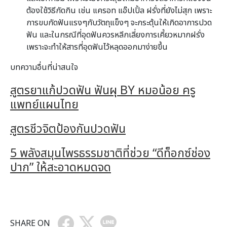
ต้องใช้วิธีกัดกิน เช่น แครอท แอ๊ปเปิ้ล ฝรั่งที่ยังไม่สุก เพราะ
การขบกัดฟันแรงๆกับวัตถุแข็งๆ จะกระตุ้นให้เกิดอาการปวด
ฟัน และในกรณีที่อุดฟันควรหลีกเลี่ยงการเคี้ยวหมากฝรั่ง
เพราะจะทำให้สารที่อุดฟันไว้หลุดออกมาง่ายขึ้น
บทความอื่นที่น่าสนใจ
สูตรยาแก้ปวดฟัน ฟันผุ BY หมอน้อย ครู
แพทย์แผนไทย
สูตรชีวจิตป้องกันปวดฟัน
5 พลังสมุนไพรธรรมชาติที่ช่วย “ดีท็อกซ์ช่อง
ปาก” ให้สะอาดหมดจด
SHARE ON