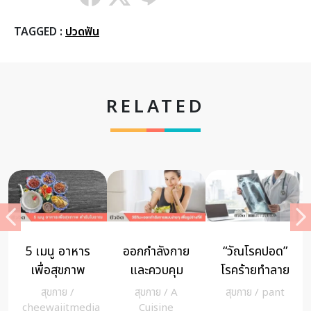
TAGGED :
ปวดฟัน
RELATED
ชวนรู้จัก
8 อาหารที่ไม่
อย่าให้ปัญหา
COGNITIVE
ควรกินคู่กับ
ข้อเข่าเสื่อม
TRAINING
เครื่องดื่ม
ทำลาย
สุขกาย
/
สุขกาย
/
สุขกาย
/
A
ฝึกให้สมอง
แอลกอฮอล์
คุณภาพชีวิต
cheewajitmedia
cheewajitmedia
Cuisine