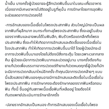
น้ำเย็น บางครั้งผู้ป่วยอาจจะรู้สึกปวดฟันขึ้นมาในขณะเคี้ยวอาหาร
เนื่องจากมีเศษอาหารไปติดอยู่ในรูที่ผุนั้น การรักษาโดยการอุดฟัน
จะช่วยลดอาการปวดลงได้
-การอักเสบของเนื้อเยื่อในโพรงประสาทฟัน ส่วนใหญ่มักจะเป็นผล
จากฟันที่ผุลึกมาก จนกระทั่งทะลุโพรงประสาทฟัน ซึ่งจะอยู่ในส่วน
ของรากฟันและอาจพบได้ในฟันสึก, ฟันร้าวหรือแตกลึกถึงโพรง
ประสาทฟัน ซึ่งจะทำให้เกิดอาการอักเสบและติดเชื้อของเนื้อเยื่อใน
โรงประสาทฟัน ทำให้เกิดอาการปวดฟันขึ้นมาได้ โดยผู้ป่วยมักจะมี
อาการปวดฟันขึ้นมาเองโดยไม่ต้องมีสิ่งกระตุ้น โดยเฉพาะเวลากลาง
คืน ผู้ป่วยจะมีอาการปวดฟันมากและปวดอยู่นาน บางครั้งต้องกิน
ยาแก้ปวดเพื่อบรรเทาอากรปวดแต่ถ้ายาแก้ปวดหมดฤทธิ์ผู้ป่วยก็มัก
จะมีอาการปวดกลับมาใหม่อีกครั้ง ถ้าคุณมีอาการปวดคล้ายๆ แบบ
นี้แล้วแสดงว่าฟันของคุณอาจมีการอักเสบและติดเชื้อในเนื้อเยื่อใน
โพรงประสาทฟีน การรักษาคงจะต้องรักษาคลองรากฟันหรือถอน
ฟัน ทั้งนี้ ขึ้นอยู่กับสภาพเนื้อเยื้อฟันที่เหลืออยู่ โดยต้องให้
ทันตแพทย์ประเมินการรักษาอีกครั้ง
-ปลายรากอักเสบเป็นหนอง ถ้าการอักเสบของเนื้อเยื้อในโพรง