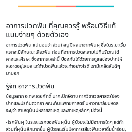
อาการปวดฟัน ที่คุณควรรู้ พร้อมวิธีแก้
แบบง่ายๆ ด้วยตัวเอง
อาการปวดฟัน แน่นอนว่า ส่วนใหญ่มีผลมาจากฟันผุ ซึ่งในระยะเริ่ม
แรกจะมีลักษณะเสียวฟัน ก่อนที่อาการปวดจะลามไปที่บริเวณใต้
คางและศีรษะ ซึ่งอาการเหล่านี้ ป้องกันได้ด้วยการดูแลช่องปากให้
สะอาดอยู่เสมอ แต่ถ้าปวดฟันแล้วจะทำอย่างไรดี เรามีเคล็ดลับดีๆ
มาบอก
รู้จัก อาการปวดฟัน
ข้อมูลจาก อ.ทพ.เดชศักดิ์ นาคะปักษิราช ภาควิชาเวชศาสตร์ช่อง
ปากและปริทันตวิทยา คณะทันแพทยศาสตร์ มหาวิทยาลัยมหิดล
ระบุว่า สาเหตุนั้นมีหลายสาเหตุ และสาเหตุหลักๆ มีดังนี้
-โรคฟันผุ ในระยะแรกของฟันผุนั้น ผู้ป่วยจะไม่มีอาการใดๆ แต่ถ้า
ส่วนที่ผุนั้นลึกมากขึ้น ผู้ป่วยจะเริ่มมีอาการเสียวฟันเวลาดื่มน้ำร้อน,