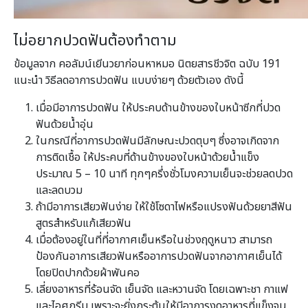
ไม่อยากปวดฟันต้องทำตาม
ข้อมูลจาก คอลัมน์เยีนวยาก่อนหาหมอ นิตยสารชีวจิต ฉบับ 191
แนะนำ วิธีลดอาการปวดฟัน แบบง่ายๆ ด้วยตัวเอง ดังนี้
เมื่อมีอาการปวดฟัน ให้ประคบด้านข้างของใบหน้าซีกที่ปวด
ฟันด้วยน้ำอุ่น
ในกรณีที่อาการปวดฟันมีลักษณะปวดตุบๆ ซึ่งอาจเกิดจาก
การติดเชื้อ ให้ประคบที่ด้านข้างของใบหน้าด้วยน้ำแข็ง
ประมาณ 5 – 10 นาที ทุกๆครึ่งชั่วโมงความเย็นจะช่วยลดปวด
และลดบวม
ถ้ามีอาการเสียวฟันง่าย ให้ใช้โซดาไฟหรือแปรงฟันด้วยยาสีฟัน
สูตรสำหรับแก้เสียวฟัน
เมื่อต้องอยู่ในที่ที่อากาศเย็นหรือในช่วงฤดูหนาว สามารถ
ป้องกันอาการเสียวฟันหรืออาการปวดฟันจากอากาศเย็นได้
โดยปิดปากด้วยผ้าพันคอ
เลี่ยงอาหารที่ร้อนจัด เย็นจัด และหวานจัด โดยเฉพาะชา กาแฟ
และไอศกรีม เพราะจะยิ่งกระตุ้นให้มีอาการงดอาหารที่แข็งจน