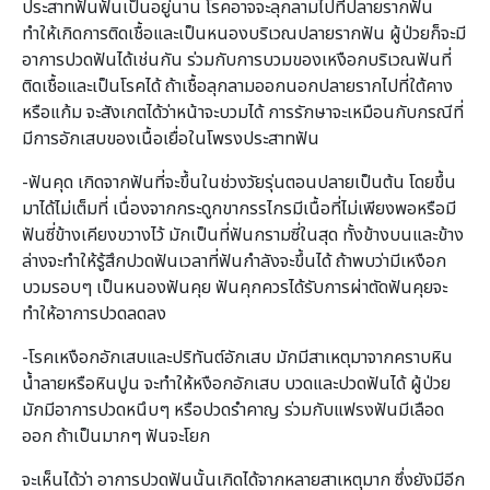
ประสาทฟันฟันเป็นอยู่นาน โรคอาจจะลุกลามไปที่ปลายรากฟัน
ทำให้เกิดการติดเชื้อและเป็นหนองบริเวณปลายรากฟัน ผู้ป่วยก็จะมี
อาการปวดฟันได้เช่นกัน ร่วมกับการบวมของเหงือกบริเวณฟันที่
ติดเชื้อและเป็นโรคได้ ถ้าเชื้อลุกลามออกนอกปลายรากไปที่ใต้คาง
หรือแก้ม จะสังเกตได้ว่าหน้าจะบวมได้ การรักษาจะเหมือนกับกรณีที่
มีการอักเสบของเนื้อเยื่อในโพรงประสาทฟัน
-ฟันคุด เกิดจากฟันที่จะขึ้นในช่วงวัยรุ่นตอนปลายเป็นต้น โดยขึ้น
มาได้ไม่เต็มที่ เนื่องจากกระดูกขากรรไกรมีเนื้อที่ไม่เพียงพอหรือมี
ฟันซี่ข้างเคียงขวางไว้ มักเป็นที่ฟันกรามซี่ในสุด ทั้งข้างบนและข้าง
ล่างจะทำให้รู้สึกปวดฟันเวลาที่ฟันกำลังจะขึ้นได้ ถ้าพบว่ามีเหงือก
บวมรอบๆ เป็นหนองฟันคุย ฟันคุกควรได้รับการผ่าตัดฟันคุยจะ
ทำให้อาการปวดลดลง
-โรคเหงือกอักเสบและปริทันต์อักเสบ มักมีสาเหตุมาจากคราบหิน
น้ำลายหรือหินปูน จะทำให้หงือกอักเสบ บวดและปวดฟันได้ ผู้ป่วย
มักมีอาการปวดหนึบๆ หรือปวดรำคาญ ร่วมกับแฟรงฟันมีเลือด
ออก ถ้าเป็นมากๆ ฟันจะโยก
จะเห็นได้ว่า อาการปวดฟันนั้นเกิดได้จากหลายสาเหตุมาก ซึ่งยังมีอีก