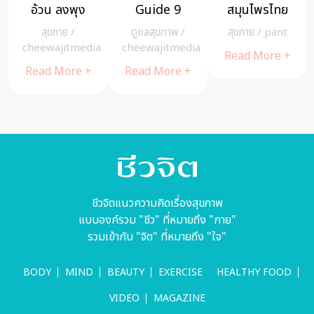
สมุนไพรไทย
COOKING
สูงอายุ ต้อง
กระช
คลายร้อน
ใบเตยมาก
ดูแลอย่างไร
สุขกาย
/
pant
สุขกาย
/
สุขกาย
/
ส
ประโยชน์
cheewajitmedia
cheewajitmedia
Read More +
Read More +
Read More +
Rea
ชีวจิตแนวความคิดเรื่องสุขภาพ
แบบองค์รวม "ชีว" ที่หมายถึง "กาย"
รวมเข้ากับ "จิต" ที่หมายถึง "ใจ"
BODY
MIND
BEAUTY
EXERCISE
HEALTHY FOOD
VIDEO
MAGAZINE