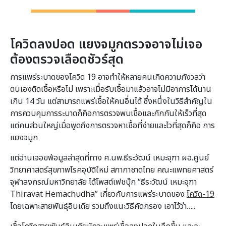
โควิดลงปอด แยงจมูกตรวจอาจไม่เจอ
ต้องตรวจเลือดชัวร์สุด
การแพร่ระบาดของโควิด 19 อาจทำให้หลายคนเกิดความกังวลว่า
ตนเองติดเชื้อหรือไม่ เพราะเมื่อรับเชื้อมาแล้วอาจไม่มีอาการได้นาน
เกิน 14 วัน แต่สามารถแพร่เชื้อให้คนอื่นได้ ซึ่งหนึ่งในวิธีสำคัญใน
การควบคุมการระบาดก็คือการตรวจพบเชื้อและกักกันให้เร็วที่สุด
แต่คนส่วนใหญ่เมื่อพูดถึงการตรวจหาเชื้อที่ง่ายและไวที่สุดก็คือ การ
แยงจมูก
แต่อ่านเจอขพ้อมูลล่าสุดที่ทาง ศ.นพ.ธีระวัฒน์ เหมะจุฑา ผอ.ศูนย์
วิทยาศาสตร์สุขภาพโรคอุบัติใหม่ สภากาชาดไทย คณะแพทยศาสตร์
จุฬาลงกรณ์มหาวิทยาลัย ได้โพสต์เฟชบุ๊ก “ธีระวัฒน์ เหมะจุฑา
Thiravat Hemachudha” เกี่ยวกับการแพร่ระบาดของ
โควิด-19
โดยเฉพาะสายพันธุ์อินเดีย รวมถึงแนะวิธีคัดกรอง เอาไว้ว่า…..