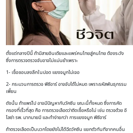
ตั้งแต่กลางปีนี้ ถ้ามีสายอินเดียและแพร่คนไทยสู่คนไทย ต้องระวัง
ซึ่งการตรวจตรวจจับอาจไม่แม่นยำเพราะ
1- เชื้อชอบลงลึกในปอด แยงจมูกไม่เจอ
2- กระบวนการตรวจ พีซีอาร์ อาจจับได้ไม่หมด เพราะรหัสพันธุกรรม
เพี้ยน
ดังนั้น ถ้าแพร่ไป อาจมีปัญหากับวัคซีน ขณะนี้ทั้งหมด ซึ่งการคัด
กรองที่เร็วที่สุด คือ การตรวจเลือดว่าติดเชื้อหรือไม่ เช่น ตรวจด้วย อี
ไลซ่า รพ. มากมายมี และทำง่ายกว่า การแยงจมูก พีซีอาร์
ถ้าตรวจเลือดเป็นบวกโดยยังไม่ได้ฉีดวัคซีน แยกตัวทันทีจากคนอื่น