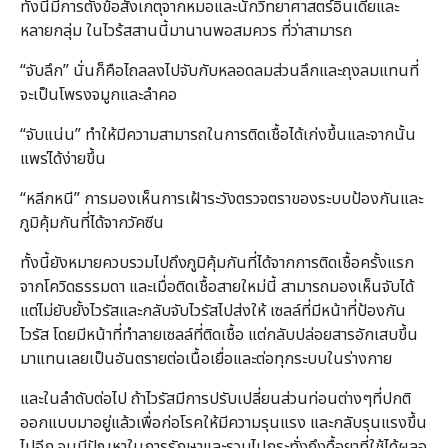
ทั้งนี้มีการตั้งข้อสังเกตุจากหมอและนักวิทยาศาสตร์อินเดียและ
หลายกลุ่ม ในไวร้สสานนี้มานานพอสมควร ที่ว่าสามารถ
“จับลึก” นั่นก็คือไถลลงไปจับกับหลอดลมส่วนลึกและถุงลมแทนที่
จะเป็นโพรงจมูกและลำคอ
“จับแน่น” ทำให้มีความสามารถในการติดเชื้อได้เก่งขึ้นและจากนั้น
แพร่ได้ง่ายขึ้น
“หลีกหนี” การมองเห็นการเฝ้าระวังตรวจตราของระบบป้องกันและ
ภูมิคุ้มกันที่ได้จากวัคซีน
ทั้งนี้ยังหมายควบรวมไปถึงภูมิคุ้มกันที่ได้จากการติดเชื้อครั้งแรก
จากโควิดธรรมดา และเมื่อติดเชื้อสายใหม่นี้ สามารถมองเห็นจับได้
แต่ไม่ยับยั้งไวรัสและกลับจับไวรัสไปส่งให้ เซลล์ที่มีหน้าที่ป้องกัน
ไวรัส โดยมีหน้าที่ทำลายเซลล์ที่ติดเชื้อ แต่กลับปล่อยสารอักเสบขึ้น
มาแทนเลยเป็นอันตรายต่อเนื้อเยื่อและต่อทุกระบบในร่างกาย
และในลำดับต่อไป ถ้าไวรัสมีการปรับเปลี่ยนส่วนท่อนต่างๆที่ปกติ
ออกแบบมาอยู่แล้วเพื่อก่อโรคให้มีความรุนแรง และกลับรุนแรงขึ้น
ไปอีก จนมีปัญหาในการรักษาและรวมไปกระทั่งถึงดื้อยาที่ใช้ได้ผลอ