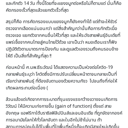
และกักตัว 14 วัน ทั้งนี้โดยที่จะแยงจมูกต่อหรือไม่ก็ตามแต่ นั่นก็คือ
คัดกรองเร็วที่สุดแล้วแยกตัวเร็วที่สุด
สรุปก็คือ การคัดกรองแบบแยงจมูกก็ยังคงทำได้ แต่ถ้าจะให้ชัวร์
ตรวจจากเลือดแน่นอนกว่า แต่สิ่งสำคัญกว่านั้นคือการกักตัวเมื่อ
ตรวจเจอ แยกตัวจากคนอื่นให้ไวที่สุด และให้ระวังสายพันธุ์อินเดียที่
แพร่เชื้อจากคนไทยสู่คนไทยไว้ด้วย เอาเป็นว่า หมอเตือนเราก็ฟัง
ปฏิบัติตัวตามมาตรการป้องกัน และดูแลตัวเองรวมถึงคนรอบข้าง
ให้ดี เป็นสิ่งที่สำคัญที่สุด !!
ก่อนหน้านี้ ศ.นพ.ธีระวัฒน์ ได้แสดงความเป็นห่วงต่อโควิด-19
กลายพันธุ์ระบุว่า โควิดซึ่งมีการปรับเปลี่ยนหน้าตาจนกลายเป็นที่
เรียกว่าสายพันธุ์ ที่ต้องจับตามองด้วยความกังว ไปจนถึงที่ก่อให้
เกิดผลกระทบต่อเนื่อง (
ล้วนแล้วแต่เกิดจากการระบาดที่รุนแรงแรงกว้างขวางจนเกิดการ
วิวัฒน์ ให้มีความเก่งกาจขึ้น (gain of function) ตั้งแต่ สาย
อังกฤษ แอฟริกาใต้บราซิลฟิลิปปินส์และจนอินเดีย ที่ถูกจัดจากองค์
การอมามัยโลกให้ทั่วโลกจับตา และในอีกไม่ช้าไม่นาน ถ้า
สถานการณ์คุมไม่ได้ในพื้นที่ใดพื้นที่หนึ่งก็จะเกิดมีสายใหม่เกิดขึ้น