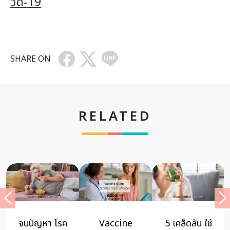
วิด-19
SHARE ON
RELATED
5 เคล็ดลับ ใช้
EASY
ไข้เลือดออก ผู้
“