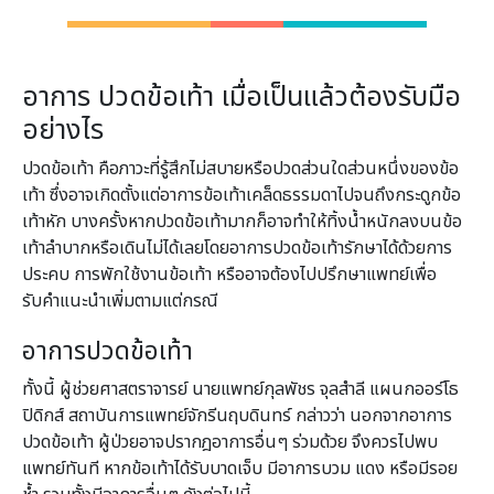
อาการ ปวดข้อเท้า เมื่อเป็นแล้วต้องรับมือ
อย่างไร
ปวดข้อเท้า คือภาวะที่รู้สึกไม่สบายหรือปวดส่วนใดส่วนหนึ่งของข้อ
เท้า ซึ่งอาจเกิดตั้งแต่อาการข้อเท้าเคล็ดธรรมดาไปจนถึงกระดูกข้อ
เท้าหัก บางครั้งหากปวดข้อเท้ามากก็อาจทำให้ทิ้งน้ำหนักลงบนข้อ
เท้าลำบากหรือเดินไม่ได้เลยโดยอาการปวดข้อเท้ารักษาได้ด้วยการ
ประคบ การพักใช้งานข้อเท้า หรืออาจต้องไปปรึกษาแพทย์เพื่อ
รับคำแนะนำเพิ่มตามแต่กรณี
อาการปวดข้อเท้า
ทั้งนี้ ผู้ช่วยศาสตราจารย์ นายแพทย์กุลพัชร จุลสำลี แผนกออร์โธ
ปิดิกส์ สถาบันการแพทย์จักรีนฤบดินทร์ กล่าวว่า นอกจากอาการ
ปวดข้อเท้า ผู้ป่วยอาจปรากฎอาการอื่นๆ ร่วมด้วย จึงควรไปพบ
แพทย์ทันที หากข้อเท้าได้รับบาดเจ็บ มีอาการบวม แดง หรือมีรอย