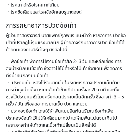
ㆍโรคเกาต์หรือโรคเกาต์เทียม
ㆍโรคข้อเสื่อมและโรคข้ออักเสบรูมาตอยด์
การรักษาอาการปวดข้อเท้า
ผู้ช่วยศาสตราจารย์ นายแพทย์กุลพัชร แนะนำว่า หากอาการ ปวดข้อ
เท้าที่ปรากฎไม่รุนแรงมากนัก ผู้ป่วยอาจรักษาอาการปวด ข้อเท้าได้
ด้วยตนเองตามวิธีต่างๆ ดังต่อไปนี้
ㆍพักข้อเท้า พักการใช้งานข้อเท้าสัก 2- 3 วัน และหลีกเลี่ยง การ
ลงน้ำหนักบนข้อเท้า ซึ่งอาจใช้ไม้ค้ำหรือไม้เท้าช่วยเดินเพื่อลดการ
ทิ้งน้ำหนักลงบนข้อเท้า
ㆍ ประคบเย็น หลังได้รับบาดเจ็บในระยะแรกอาจประคบเย็นด้วย
การนำถุงน้ำแข็งวางบนข้อเท้าข้างที่ปวดครั้งละ 20 นาที และทิ้ง
ช่วงไว้ประมาณชั่วโมงครึ่งก่อนประคบเย็นอีกครั้ง ซึ่งอาจทำ 3 – 5
ครั้ง / วัน เพื่อลดอาการบาดเจ็บ ปวด และบวม
ㆍประคองข้อเท้า โดยใช้ผ้าพันแบบยืดพันบริเวณข้อเท้าเพื่อ
ประคองข้อเท้าไว้ไม่ให้เคลื่อนมากไป แต่ห้ามพันแน่นจนเกินไป
เพราะอาจทำให้เท้าชาและนิ้วเท้าเปลี่ยนเป็นสีคล้ำได้