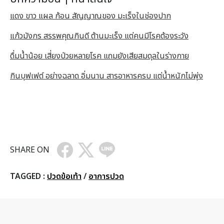
แดง ขาว แผล ก้อน สัญญาณของ มะเร็งในช่องปาก
แก้วมังกร สรรพคุณกินดี ต้านมะเร็ง แต่คนมีโรคต้องระวัง
ดื่มน้ำน้อย เสี่ยงป่วยหลายโรค แถมยังเสียสมดุลในร่างกาย
กินบุฟเฟต์ อย่างฉลาด อิ่มนาน สารอาหารครบ แต่น้ำหนักไม่พุ่ง
SHARE ON
TAGGED :
ปวดข้อเท้า
/
อาการปวด