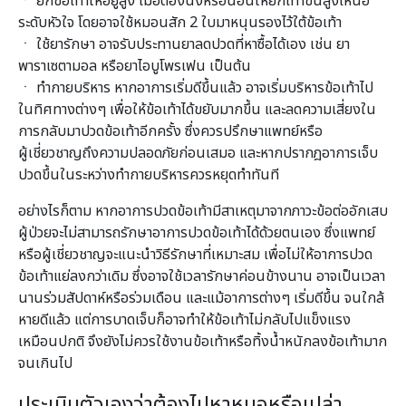
ㆍ ยกข้อเท้าให้อยู่สูง เมื่อต้องนั่งหรือนอนให้ยกเท้าขึ้นสูงเหนือ
ระดับหัวใจ โดยอาจใช้หมอนสัก 2 ใบมาหนุนรองไว้ใต้ข้อเท้า
ㆍ ใช้ยารักษา อาจรับประทานยาลดปวดที่หาซื้อได้เอง เช่น ยา
พาราเซตามอล หรือยาไอบูโพรเฟน เป็นต้น
ㆍ ทำกายบริหาร หากอาการเริ่มดีขึ้นแล้ว อาจเริ่มบริหารข้อเท้าไป
ในทิศทางต่างๆ เพื่อให้ข้อเท้าได้ขยับมากขึ้น และลดความเสี่ยงใน
การกลับมาปวดข้อเท้าอีกครั้ง ซึ่งควรปรึกษาแพทย์หรือ
ผู้เชี่ยวชาญถึงความปลอดภัยก่อนเสมอ และหากปรากฎอาการเจ็บ
ปวดขึ้นในระหว่างทำกายบริหารควรหยุดทำทันที
อย่างไรก็ตาม หากอาการปวดข้อเท้ามีสาเหตุมาจากภาวะข้อต่ออักเสบ
ผู้ป่วยจะไม่สามารถรักษาอาการปวดข้อเท้าได้ด้วยตนเอง ซึ่งแพทย์
หรือผู้เชี่ยวชาญจะแนะนำวิธีรักษาที่เหมาะสม เพื่อไม่ให้อาการปวด
ข้อเท้าแย่ลงกว่าเดิม ซึ่งอาจใช้เวลารักษาค่อนข้างนาน อาจเป็นเวลา
นานร่วมสัปดาห์หรือร่วมเดือน และแม้อาการต่างๆ เริ่มดีขึ้น จนใกล้
หายดีแล้ว แต่การบาดเจ็บก็อาจทำให้ข้อเท้าไม่กลับไปแข็งแรง
เหมือนปกติ จึงยังไม่ควรใช้งานข้อเท้าหรือทิ้งน้ำหนักลงข้อเท้ามาก
จนเกินไป
ประเมินตัวเองว่าต้องไปหาหมอหรือเปล่า