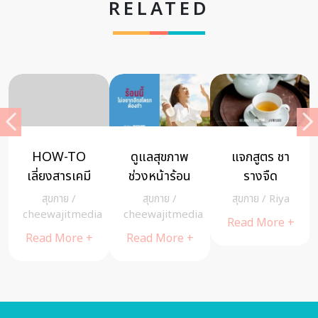
RELATED
HOW-TO
ดูแลสุขภาพ
แจกสูตร ชา
เลี่ยงสารเคมี
ช่วงหน้าร้อน
รางจืด
ในบ้านด้วยวิธี
แข็งแรงทั้ง
สมุนไพรขับ
สุขกาย
/
สุขกาย
/
สุขกาย
/
Riya
ธรรมชาติ ไกล
ภายในและ
พิษแบบไทยๆ
cheewajitmedia
cheewajitmedia
Read More +
โรค ไกลป่วย
ภายนอก
Read More +
Read More +