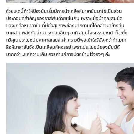
ด้วยเหตุนี้ทำให้ปัจจุบันเริ่มมีการนำเกลือหิมาลายันมาใช้เป็นส่วน
ประกอบที่สำคัญของยาสีฟันด้วยเช่นกัน เพราะเมื่อนำคุณสมบัติ
ของเกลือหิมาลายันที่มีต่อสุขภาพช่องปากตามที่ได้กล่าวมาข้างต้น
มาผสานพลังกับส่วนประกอบอื่นๆ อาทิ สมุนไพรธรรมชาติ ก็จะยิ่ง
ทวีคุณประโยชน์มหาศาลเลยล่ะค่ะ คราวนี้พอเข้าใจรึยังคะว่าทำไมเก
ลือหิมาลายันจึงเป็นเกลือมหัศจรรย์ เพราะประโยชน์ของมันมีดี
มากกว่า…แค่ความเค็ม ควรค่าแก่การมีติดบ้านไว้จริงๆ ค่ะ