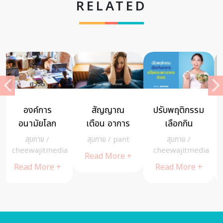
RELATED
ทำแบบนี้ ไม่
สร้างกล้าม
ยาอายุวัฒนะ
ต้องกลัวติด
เนื้อ สลายพุง
คืออะไร ?
เชื้อ รวมวิธี
เพื่อสาว 30+
ทำไมขาดไม่ได้
สุขกาย
/
ดูแลสุขภาพ
/
สุขกาย
/
admin
ป้องกันเชื้อ
สไตล์กาละแมร์
!
a
cheewajitmedia
cheewajitmedia
Read More +
ไวรัสโคโรนา
Read More +
Read More +