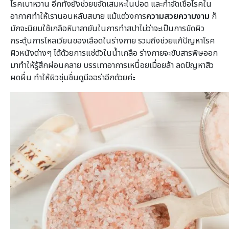
โรคเบาหวาน อีกทั้งยังช่วยขจัดเสมหะในปอด และกำจัดเชื้อโรคใน
อากาศทำให้เรานอนหลับสบาย แม้แต่วงการ
ความสวยความงาม
ก็
มักจะนิยมใช้เกลือหิมาลายันในการทำสปาไม่ว่าจะเป็นการขัดผิว
กระตุ้นการไหลเวียนของเลือดในร่างกาย รวมถึงช่วยแก้ปัญหาโรค
ผิวหนังต่างๆ ได้ด้วยการแช่ตัวในน้ำเกลือ ร่างกายจะขับสารพิษออก
มาทำให้รู้สึกผ่อนคลาย บรรเทาอาการเหนื่อยเมื่อยล้า ลดปัญหาสิว
ผดผื่น ทำให้ผิวชุ่มชื่นดูมีออร่าอีกด้วยค่ะ