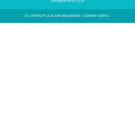
bdcx@amarin.co.th
© COPYRIGHT 2026 AME IMAGINATIVE COMPANY LIMITED.