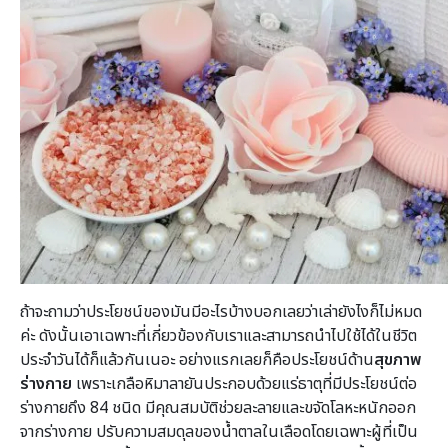
ถ้าจะถามว่าประโยชน์ของมันมีอะไรบ้างบอกเลยว่าเล่ายังไงก็ไม่หมด
ค่ะ ดังนั้นเอาเฉพาะที่เกี่ยวข้องกับเราและสามารถนำไปใช้ได้ในชีวิต
ประจำวันได้ก็แล้วกันเนอะ อย่างแรกเลยก็คือประโยชน์ด้าน
สุขภาพ
ร่างกาย
เพราะเกลือหิมาลายันประกอบด้วยแร่ธาตุที่มีประโยชน์ต่อ
ร่างกายถึง 84 ชนิด มีคุณสมบัติช่วยละลายและขจัดโลหะหนักออก
จากร่างกาย ปรับความสมดุลของน้ำตาลในเลือดโดยเฉพาะผู้ที่เป็น