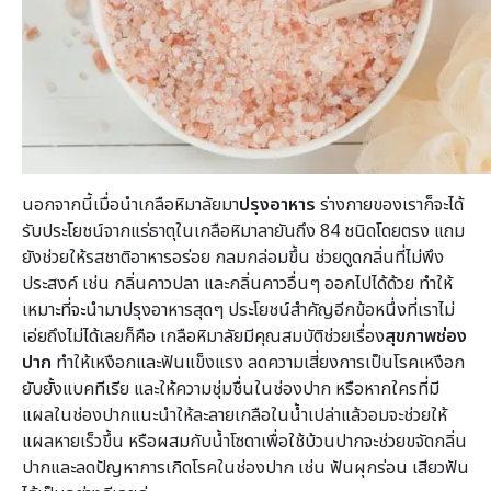
นอกจากนี้เมื่อนำเกลือหิมาลัยมา
ปรุงอาหาร
ร่างกายของเราก็จะได้
รับประโยชน์จากแร่ธาตุในเกลือหิมาลายันถึง 84 ชนิดโดยตรง แถม
ยังช่วยให้รสชาติอาหารอร่อย กลมกล่อมขึ้น ช่วยดูดกลิ่นที่ไม่พึง
ประสงค์ เช่น กลิ่นคาวปลา และกลิ่นคาวอื่นๆ ออกไปได้ด้วย ทำให้
เหมาะที่จะนำมาปรุงอาหารสุดๆ ประโยชน์สำคัญอีกข้อหนึ่งที่เราไม่
เอ่ยถึงไม่ได้เลยก็คือ เกลือหิมาลัยมีคุณสมบัติช่วยเรื่อง
สุขภาพช่อง
ปาก
ทำให้เหงือกและฟันแข็งแรง ลดความเสี่ยงการเป็นโรคเหงือก
ยับยั้งแบคทีเรีย และให้ความชุ่มชื่นในช่องปาก หรือหากใครที่มี
แผลในช่องปากแนะนำให้ละลายเกลือในน้ำเปล่าแล้วอมจะช่วยให้
แผลหายเร็วขึ้น หรือผสมกับน้ำโซดาเพื่อใช้บ้วนปากจะช่วยขจัดกลิ่น
ปากและลดปัญหาการเกิดโรคในช่องปาก เช่น ฟันผุกร่อน เสียวฟัน