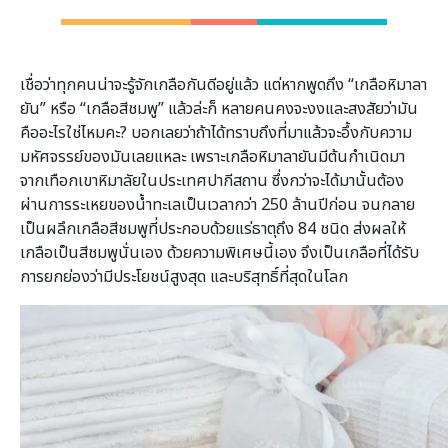
เชื่อว่าทุกคนน่าจะรู้จักเกลือกันดีอยู่แล้ว แต่หากพูดถึง “เกลือหิมาลา
ยัน” หรือ “เกลือสีชมพู” แล้วล่ะก็ หลายคนคงจะงงและสงสัยว่ามัน
คืออะไรใช่ไหมคะ? บอกเลยว่าถ้าได้ทราบถึงที่มาแล้วจะอึ้งกับความ
มหัศจรรย์ของมันเลยแหละ เพราะเกลือหิมาลายันมีต้นกำเนิดมา
จากเทือกเขาหิมาลัยในประเทศปากีสถาน ซึ่งกว่าจะได้มานั้นต้อง
ผ่านการระเหยของน้ำทะเลเป็นเวลากว่า 250 ล้านปีก่อน จนกลาย
เป็นผลึกเกลือสีชมพูที่ประกอบด้วยแร่ธาตุถึง 84 ชนิด ส่งผลให้
เกลือเป็นสีชมพูนั่นเอง ด้วยความพิเศษนี้เอง จึงเป็นเกลือที่ได้รับ
การยกย่องว่ามีประโยชน์สูงสุด และบริสุทธิ์ที่สุดในโลก