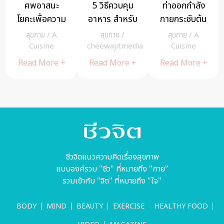
ศพอาสนะ
5 วิธีควบคุม
ท่าออกกำลัง
โยคะเพื่อความ
อาหาร สำหรับ
กายกระชับต้น
ผ่อนคลาย
ผู้ป่วยโรคไตที่
แขน 4 ท่า+1
สุขกาย
/
A
สุขกาย
/
สุขกาย
/
A
เป็นเบาหวาน
คลิป เฟิร์มจริง
Cuisine
cheewajitmedia
Cuisine
c
Read More +
Read More +
Read More +
ชีวจิตแนวความคิดเรื่องสุขภาพ
แบบองค์รวม "ชีว" ที่หมายถึง "กาย"
รวมเข้ากับ "จิต" ที่หมายถึง "ใจ"
BODY
MIND
BEAUTY
EXERCISE
HEALTHY FOOD