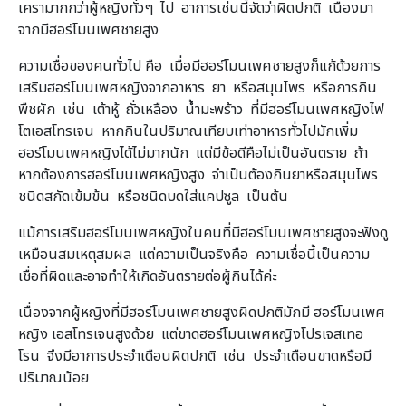
เครามากกว่าผู้หญิงทั่วๆ ไป อาการเช่นนี้จัดว่าผิดปกติ เนื่องมา
จากมีฮอร์โมนเพศชายสูง
ความเชื่อของคนทั่วไป คือ เมื่อมีฮอร์โมนเพศชายสูงก็แก้ด้วยการ
เสริมฮอร์โมนเพศหญิงจากอาหาร ยา หรือสมุนไพร หรือการกิน
พืชผัก เช่น เต้าหู้ ถั่วเหลือง น้ำมะพร้าว ที่มีฮอร์โมนเพศหญิงไฟ
โตเอสโทรเจน หากกินในปริมาณเทียบเท่าอาหารทั่วไปมักเพิ่ม
ฮอร์โมนเพศหญิงได้ไม่มากนัก แต่มีข้อดีคือไม่เป็นอันตราย ถ้า
หากต้องการฮอร์โมนเพศหญิงสูง จำเป็นต้องกินยาหรือสมุนไพร
ชนิดสกัดเข้มข้น หรือชนิดบดใส่แคปซูล เป็นต้น
แม้การเสริมฮอร์โมนเพศหญิงในคนที่มีฮอร์โมนเพศชายสูงจะฟังดู
เหมือนสมเหตุสมผล แต่ความเป็นจริงคือ ความเชื่อนี้เป็นความ
เชื่อที่ผิดและอาจทำให้เกิดอันตรายต่อผู้กินได้ค่ะ
เนื่องจากผู้หญิงที่มีฮอร์โมนเพศชายสูงผิดปกติมักมี ฮอร์โมนเพศ
หญิง เอสโทรเจนสูงด้วย แต่ขาดฮอร์โมนเพศหญิงโปรเจสเทอ
โรน จึงมีอาการประจำเดือนผิดปกติ เช่น ประจำเดือนขาดหรือมี
ปริมาณน้อย