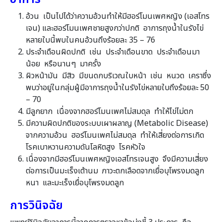
อ้วน เป็นไปได้ว่าความอ้วนทำให้มีฮอร์โมนเพศหญิง (เอสโทร
เจน) และฮอร์โมนเพศชายสูงกว่าปกติ อาการถุงน้ำในรังไข่
หลายใบนี้พบในคนอ้วนถึงร้อยละ 35 – 76
ประจำเดือนผิดปกติ เช่น ประจำเดือนขาด ประจำเดือนมา
น้อย หรือนานๆ มาครั้ง
ผิวหน้ามัน มีสิว มีขนดกบริเวณใบหน้า เช่น หนวด เคราซึ่ง
พบว่าอยู่ในกลุ่มผู้มีอาการถุงน้ำในรังไข่หลายใบถึงร้อยละ 50
– 70
มีลูกยาก เนื่องจากฮอร์โมนเพศไม่สมดุล ทำให้ไข่ไม่ตก
มีความผิดปกติของระบบเผาผลาญ (Metabolic Disease)
จากความอ้วน ฮอร์โมนเพศไม่สมดุล ทำให้เสี่ยงต่อการเกิด
โรคเบาหวานความดันโลหิตสูง โรคหัวใจ
เนื่องจากมีฮอร์โมนเพศหญิงเอสโทรเจนสูง จึงมีความเสี่ยง
ต่อการเป็นมะเร็งเต้านม ภาวะตกเลือดจากเยื่อบุโพรงมดลูก
หนา และมะเร็งเยื่อบุโพรงมดลูก
การวินิจฉัย