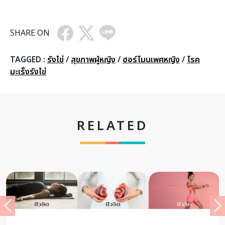
SHARE ON
TAGGED :
รังไข่
/
สุขภาพผู้หญิง
/
ฮอร์โมนเพศหญิง
/
โรค
มะเร็งรังไข่
RELATED