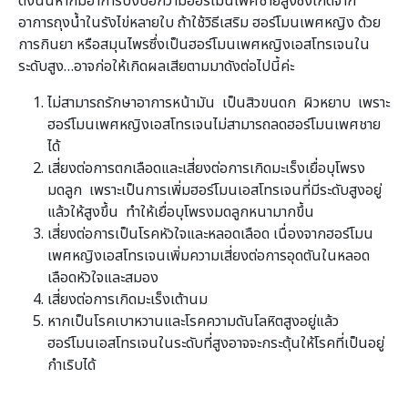
ดังนั้นหากมีอาการบ่งบอกว่ามีฮอร์โมนเพศชายสูงซึ่งเกิดจาก
อาการถุงน้ำในรังไข่หลายใบ ถ้าใช้วิธีเสริม ฮอร์โมนเพศหญิง ด้วย
การกินยา หรือสมุนไพรซึ่งเป็นฮอร์โมนเพศหญิงเอสโทรเจนใน
ระดับสูง…อาจก่อให้เกิดผลเสียตามมาดังต่อไปนี้ค่ะ
ไม่สามารถรักษาอาการหน้ามัน เป็นสิวขนดก ผิวหยาบ เพราะ
ฮอร์โมนเพศหญิงเอสโทรเจนไม่สามารถลดฮอร์โมนเพศชาย
ได้
เสี่ยงต่อการตกเลือดและเสี่ยงต่อการเกิดมะเร็งเยื่อบุโพรง
มดลูก เพราะเป็นการเพิ่มฮอร์โมนเอสโทรเจนที่มีระดับสูงอยู่
แล้วให้สูงขึ้น ทำให้เยื่อบุโพรงมดลูกหนามากขึ้น
เสี่ยงต่อการเป็นโรคหัวใจและหลอดเลือด เนื่องจากฮอร์โมน
เพศหญิงเอสโทรเจนเพิ่มความเสี่ยงต่อการอุดตันในหลอด
เลือดหัวใจและสมอง
เสี่ยงต่อการเกิดมะเร็งเต้านม
หากเป็นโรคเบาหวานและโรคความดันโลหิตสูงอยู่แล้ว
ฮอร์โมนเอสโทรเจนในระดับที่สูงอาจจะกระตุ้นให้โรคที่เป็นอยู่
กำเริบได้