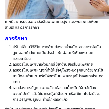
หากมีอาการบ่งบอกว่าฮอร์โมนเพศชายสูง ควรพบแพทย์เพื่อหา
สาเหตุ และวิธีการรักษา
การรักษา
ปรับเปลี่ยนวิถีชีวิต หากอ้วนต้องลดน้ำหนัก ลดอาหารไขมัน
สูง ออกกำลังกายเป็นประจำ พักผ่อนให้เพียงพอ ลด
ความเครียด
ลดฮอร์โมนเพศชายด้วยการใช้ยาต้านฮอร์โมนเพศชาย
ลดฮอร์โมนเพศหญิงที่ทำให้เยื่อบุโพรง-มดลูกหนาด้วยการใช้
ยาเม็ดคุมกำเนิด หรือให้ฮอร์โมนเพศหญิงโปรเจสเทอโรนทด
แทน
หากต้องการมีลูก ในคนอ้วนต้องลดน้ำหนักให้ใกล้เคียง
เกณฑ์ปกติ แล้วใช้ยากระตุ้นให้ไข่ตก หรือใช้เทคโนโลยีช่วย
การเจริญพันธุ์เช่น ทำเด็กหลอดแก้ว