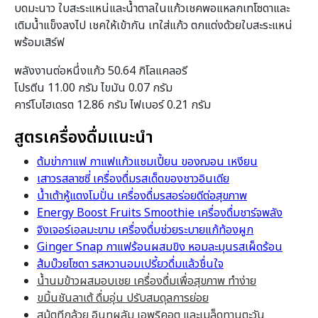
บดมะนาว ใบสะระแหน่และน้ำตาลในแก้วเชคพอแหลกเทโซดาและ
เติมน้ำแข็งลงไป เชคให้เข้ากัน เทใส่แก้ว ตกแต่งด้วยใบสะระแหน่
พร้อมเสิร์ฟ
พลังงานต่อหนึ่งแก้ว 50.64 กิโลแคลอรี
โปรตีน 11.00 กรัม ไขมัน 0.07 กรัม
คาร์โบไฮเดรต 12.86 กรัม ไฟเบอร์ 0.21 กรัม
สูตรเครื่องดื่มแนะนำ
ต้มข่ากาแฟ กาแฟแก้วแชมเปี้ยน ของฌอน เหงียน
เสาวรสลาซซี่ เครื่องดื่มรสเด็ดของชาวอินเดีย
น้ำเต้าหู้แตงโมปั่น เครื่องดื่มรสอร่อยดีต่อสุขภาพ
Energy Boost Fruits Smoothie เครื่องดื่มชาร์จพลัง
จิงเจอร์เอลมะขาม เครื่องดื่มช่วยระบายแก้ท้องผูก
Ginger Snap กาแฟร้อนผสมขิง หอมละมุนรสเผ็ดร้อน
ส้มบ๊วยโซดา รสหวานอมเปรี้ยวดื่มแล้วชื่นใจ
น้ำนมข้าวผสมอบเชย เครื่องดื่มเพื่อสุขภาพ ทำง่าย
ขมิ้นชันลาเต้ ดื่มอุ่น ปรับสมดุลการย่อย
สมู้ตทีกล้วย อินทผลัม เอพริคอต และเมล็ดทานตะวัน