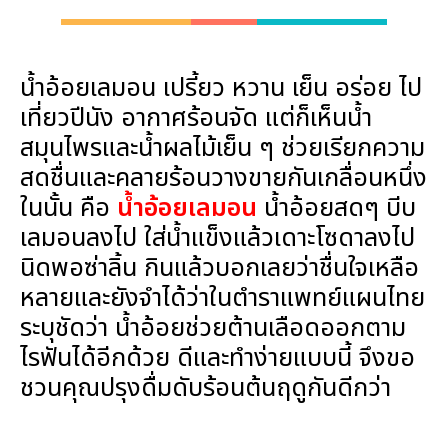
น้ำอ้อยเลมอน เปรี้ยว หวาน เย็น อร่อย ไป
เที่ยวปีนัง อากาศร้อนจัด แต่ก็เห็นน้ำ
สมุนไพรและน้ำผลไม้เย็น ๆ ช่วยเรียกความ
สดชื่นและคลายร้อนวางขายกันเกลื่อน
หนึ่ง
ในนั้น คือ
น้ำอ้อยเลมอน
น้ำอ้อยสดๆ บีบ
เลมอนลงไป ใส่น้ำแข็งแล้วเดาะโซดาลงไป
นิดพอซ่าลิ้น กินแล้วบอกเลยว่าชื่นใจเหลือ
หลายและยังจำได้ว่าในตำราแพทย์แผนไทย
ระบุชัดว่า น้ำอ้อยช่วยต้านเลือดออกตาม
ไรฟันได้อีกด้วย ดีและทำง่ายแบบนี้ จึงขอ
ชวนคุณปรุงดื่มดับร้อนต้นฤดูกันดีกว่า