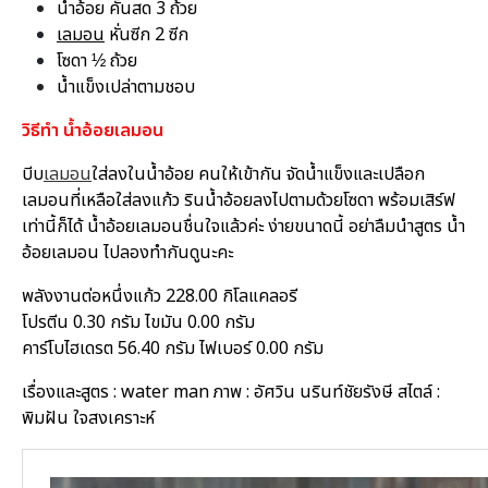
น้ำอ้อย คั้นสด 3 ถ้วย
เลมอน
หั่นซีก 2 ซีก
โซดา ½ ถ้วย
น้ำแข็งเปล่าตามชอบ
วิธีทำ น้ำอ้อยเลมอน
บีบ
เลมอน
ใส่ลงในน้ำอ้อย คนให้เข้ากัน จัดน้ำแข็งและเปลือก
เลมอนที่เหลือใส่ลงแก้ว รินน้ำอ้อยลงไปตามด้วยโซดา พร้อมเสิร์ฟ
เท่านี้ก็ได้ น้ำอ้อยเลมอนชื่นใจแล้วค่ะ ง่ายขนาดนี้ อย่าลืมนำสูตร น้ำ
อ้อยเลมอน ไปลองทำกันดูนะคะ
พลังงานต่อหนึ่งแก้ว 228.00 กิโลแคลอรี
โปรตีน 0.30 กรัม ไขมัน 0.00 กรัม
คาร์โบไฮเดรต 56.40 กรัม ไฟเบอร์ 0.00 กรัม
เรื่องและสูตร : water man ภาพ : อัศวิน นรินท์ชัยรังษี สไตล์ :
พิมฝัน ใจสงเคราะห์