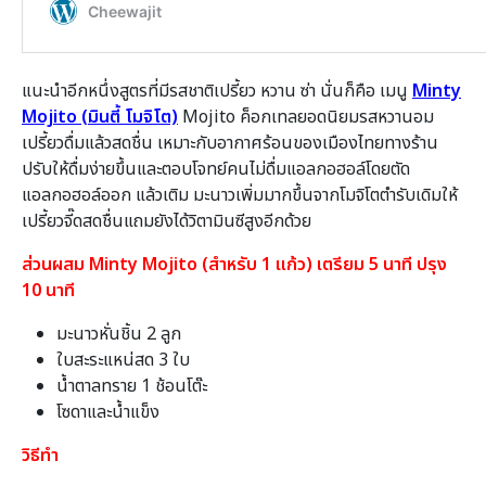
แนะนำอีกหนึ่งสูตรที่มีรสชาติเปรี้ยว หวาน ซ่า นั่นก็คือ เมนู
Minty
Mojito (มินตี้ โมจิโต)
Mojito ค็อกเทลยอดนิยมรสหวานอม
เปรี้ยวดื่มแล้วสดชื่น เหมาะกับอากาศร้อนของเมืองไทยทางร้าน
ปรับให้ดื่มง่ายขึ้นและตอบโจทย์คนไม่ดื่มแอลกอฮอล์โดยตัด
แอลกอฮอล์ออก แล้วเติม มะนาวเพิ่มมากขึ้นจากโมจิโตตำรับเดิมให้
เปรี้ยวจี๊ดสดชื่นแถมยังได้วิตามินซีสูงอีกด้วย
ส่วนผสม Minty Mojito (สำหรับ 1 แก้ว) เตรียม 5 นาที ปรุง
10 นาที
มะนาวหั่นชิ้น 2 ลูก
ใบสะระแหน่สด 3 ใบ
น้ำตาลทราย 1 ช้อนโต๊ะ
โซดาและน้ำแข็ง
วิธีทำ