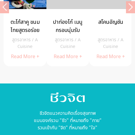
ตะโก้สาคู ขนม
ปาท่องโก๋ เมนู
สโคนอัญชัน
ไทยสูตรอร่อย
กรอบนุ่มรับ
หอมหวานด้วย
อรุณ
สูตรอาหาร
/
A
สูตรอาหาร
/
A
สูตรอาหาร
/
A
มะพร้าวอ่อน
Cuisine
Cuisine
Cuisine
ทำง่ายนิด
Read More +
Read More +
Read More +
เดียว – A
Cuisine
ชีวจิตแนวความคิดเรื่องสุขภาพ
แบบองค์รวม "ชีว" ที่หมายถึง "กาย"
รวมเข้ากับ "จิต" ที่หมายถึง "ใจ"