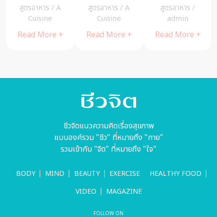
กรอบ อร่อย
คุกกี้ลูกเกด
ทำง่าย จาก
สูตรอาหาร
/
A
สูตรอาหาร
/
A
สูตรอาหาร
/
รสแซ่บ
หอม อร่อย –
ของเหลือ ไหว้
Cuisine
Cuisine
admin
A Cuisine
เจ้า
Read More +
Read More +
Read More +
ชีวจิตแนวความคิดเรื่องสุขภาพ
แบบองค์รวม "ชีว" ที่หมายถึง "กาย"
รวมเข้ากับ "จิต" ที่หมายถึง "ใจ"
BODY
MIND
BEAUTY
EXERCISE
HEALTHY FOOD
VIDEO
MAGAZINE
FOLLOW ON