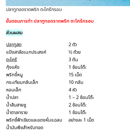
ปลาทูทอดราดพริก ตะไคร้กรอบ
ขั้นตอนการทำ ปลาทูทอดราดพริก ตะไคร้กรอบ
ส่วนผสม
ปลาทูสด
2 ตัว
แป้งสาลีอเนกประสงค์
½ ถ้วย
ตะไคร้
3 ต้น
กุ้งแห้ง
1 ช้อนโต๊ะ
พริกขี้หนู
15 เม็ด
กระเทียมกลีบเล็ก
10 กลีบ
หอมเล็ก
4 หัว
น้ำปลา
1 – 2 ช้อนโต๊ะ
น้ำส้มสายชู
2 ช้อนโต๊ะ
น้ำตาลทราย
1 ช้อนโต๊ะ
พริกชี้ฟ้าเขียวและแดงหั่นแฉลบ
อย่างละ 1 เม็ด
น้ำมันพืชสำหรับทอด