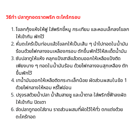
วิธีทำ ปลาทูทอดราดพริก ตะไคร้กรอบ
โขลกกุ้งแห้งให้ฟู ใส่พริกขี้หนู กระเทียม และหอมเล็กลงโขลก
ให้เข้ากัน พักไว้
หั่นตะไคร้เป็นท่อนแล้วโขลกให้เป็นเส้น ๆ นำไปทอดในน้ำมัน
ร้อนด้วยไฟกลางจนเหลืองกรอบ ตักขึ้นพักไว้ให้สะเด็ดน้ำมัน
ซับปลาทูให้แห้ง คลุกแป้งสาลีแล้วตบออกให้เหลือแป้งติด
เพียงบาง ๆ ทอดในน้ำมันร้อน ด้วยไฟกลางจนสุกเหลือง ตัก
ขึ้นพักไว้
เทน้ำมันออกให้เหลือติดกระทะเล็กน้อย ผัดส่วนผสมในข้อ 1
ด้วยไฟกลางให้หอม หรี่ไฟอ่อน
ปรุงรสด้วยน้ำปลา น้ำส้มสายชู และน้ำตาล ใส่พริกชี้ฟ้าลงผัด
ให้เข้ากัน ปิดเตา
จัดปลาทูทอดใส่จาน ราดส่วนผสมที่ผัดไว้ให้ทั่ว ตกแต่งด้วย
ตะไคร้ทอด