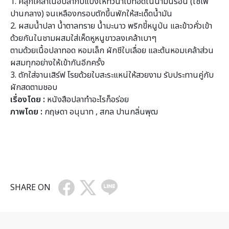
1. คลุกเคล้าเนื้อปลากับแป้งให้ทั่วนำไปทอดในน้ำมันร้อน (ใช้ไฟ
ปานกลาง) จนเหลืองกรอบตักขึ้นพักให้สะเด็ดน้ำมัน
2. ผสมน้ำปลา น้ำตาลทราย น้ำมะนาว พริกขี้หนูป่น และข้าวคั่วเข้า
ด้วยกันในชามผสมใส่เห็ดหูหนูขาวลงเคล้าเบาๆ
ตามด้วยเนื้อปลาทอด หอมเล็ก ผักชีใบเลื่อย และต้นหอมเคล้าส่วน
ผสมทุกอย่างให้เข้ากันอีกครั้ง
3. ตักใส่จานเสิร์ฟ โรยด้วยใบสะระแหน่ให้สวยงาม รับประทานคู่กับ
ผักสดตามชอบ
เรื่องโดย :
หนังสือปลาทำอะไรก็อร่อย
ภาพโดย :
กฤษดา อนุนาท , สกล ปานกลิ่นพุฒ
SHARE ON