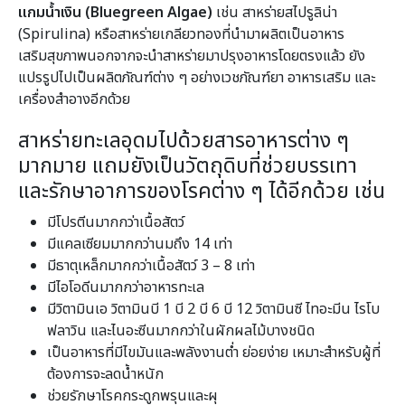
แกมน้ำเงิน (Bluegreen Algae)
เช่น สาหร่ายสไปรูลิน่า
(Spirulina) หรือสาหร่ายเกลียวทองที่นำมาผลิตเป็นอาหาร
เสริมสุขภาพนอกจากจะนำสาหร่ายมาปรุงอาหารโดยตรงแล้ว ยัง
แปรรูปไปเป็นผลิตภัณฑ์ต่าง ๆ อย่างเวชภัณฑ์ยา อาหารเสริม และ
เครื่องสำอางอีกด้วย
สาหร่ายทะเลอุดมไปด้วยสารอาหารต่าง ๆ
มากมาย แถมยังเป็นวัตถุดิบที่ช่วยบรรเทา
และรักษาอาการของโรคต่าง ๆ ได้อีกด้วย เช่น
มีโปรตีนมากกว่าเนื้อสัตว์
มีแคลเซียมมากกว่านมถึง 14 เท่า
มีธาตุเหล็กมากกว่าเนื้อสัตว์ 3 – 8 เท่า
มีไอโอดีนมากกว่าอาหารทะเล
มีวิตามินเอ วิตามินบี 1 บี 2 บี 6 บี 12 วิตามินซี ไทอะมีน ไรโบ
ฟลาวิน และไนอะซีนมากกว่าในผักผลไม้บางชนิด
เป็นอาหารที่มีไขมันและพลังงานต่ำ ย่อยง่าย เหมาะสำหรับผู้ที่
ต้องการจะลดน้ำหนัก
ช่วยรักษาโรคกระดูกพรุนและผุ