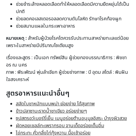
ช่วยชำระล้างหลอดเลือดทำให้หลอดเลือดมีความยืดหยุ่นได้เป็น
ปกติ
ช่วยลดคอเลสเตอรอลลดความดันโลหิต รักษาโรคท้องผูก
ช่วยสมานแผลในกระเพาะอาหาร
หมายเหตุ :
สำหรับผู้ป่วยโรคไตควรรับประทานสาหร่ายทะเลแต่น้อย
เพราะในสาหร่ายมีปริมาณโซเดียมสูง
เรื่องและสูตร : เป็นเอก ทรัพย์สิน ผู้ช่วยกองบรรณาธิการ : พิชชา
อร ณ นคร
ภาพ : พีระพัฒน์ พุ่มลำเจียก ผู้ช่วยช่างภาพ : บี อุดม สไตล์ : พิมฝัน
ใจสงเคราะห์
สูตรอาหารแนะนำอื่นๆ
สลัดใบชาหมักแบบพม่า ย่อยง่าย ได้สุขภาพ
ข้าวปลาซาบะราดน้ำชาเขียว อร่อยง่ายๆ
ซุปสตรอว์เบอร์รี่เย็น เมนูอร่อยต้านอนุมูลอิสระ บำรุงผิวสวย
ผัดหอยเชลล์กะเพรากรอบ จานเด็ดอร่อยเต็มอิ่ม
ไข่กระทะ คั่วกลิ้งไก่กุ้งหวาน มื้อเช้าอร่อย