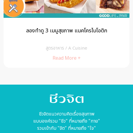
ลอยแก้ว หวานเย็นไทยทลายพุง
Clips
/
cheewajitmedia
Read More +
ชีวจิตแนวความคิดเรื่องสุขภาพ
แบบองค์รวม "ชีว" ที่หมายถึง "กาย"
รวมเข้ากับ "จิต" ที่หมายถึง "ใจ"