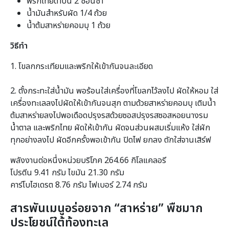
พริกไทยดำป่น 2 ช้อนชา
น้ำมันสำหรับผัด 1/4 ถ้วย
น้ำต้มสาหร่ายคอมบุ 1 ถ้วย
วิธีทำ
1. โขลกกระเทียมและพริกให้เข้ากันจนละเอียด
2. ตั้งกระทะใส่น้ำมัน พอร้อนใส่เครื่องที่โขลกไว้ลงไป ผัดให้หอม ใส่
เครื่องทะเลลงไปผัดให้เข้ากันจนสุก ตามด้วยสาหร่ายคอมบุ เติมน้ำ
ต้มสาหร่ายลงไปพอเดือดปรุงรสด้วยซอสปรุงรสซอสหอยนางรม
น้ำตาล และพริกไทย ผัดให้เข้ากัน ผัดจนส่วนผสมเริ่มแห้ง ใส่ผัก
ทุกอย่างลงไป ผัดอีกครั้งพอเข้ากัน ปิดไฟ ยกลง ตักใส่จานเสิร์ฟ
พลังงานต่อหนึ่งหน่วยบริโภค 264.66 กิโลแคลอรี
โปรตีน 9.41 กรัม ไขมัน 21.30 กรัม
คาร์โบไฮเดรต 8.76 กรัม ไฟเบอร์ 2.74 กรัม
สารพันเมนูอร่อยจาก “สาหร่าย” พืชมาก
ประโยชน์ใต้ท้องทะเล