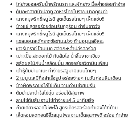
ไก่ย่างซอสครีมน้ำพริกนรก และผักย่าง มื้อค่ำอร่อยทำง่าย
ต้มกะทิสายบัวปลาทู อาหารไทยโบราณมากคุณค่า
แกงหมูพริกขี้หนูโรตี สูตเด็ดรสไทยๆ เผ็ดแซ่บ!!
ข้าวแช่ สูตรอร่อยต้อนรับฤดูร้อน ตำรับชาววัง
แกงหมูพริกขี้หนูโรตี สูตเด็ดรสไทยๆ เผ็ดแซ่บ!!
แซลมอนสเต๊กราดซัลซ่ามะม่วง ต้านอนุมูลอิสระ
ซาวร์เคราต์ โฮมเมด สลัดกะหล่ำปลีรสอร่อย
เปาะเปี๊ยะสดดอกไม้ กับส้มโอ น้ำจิ้มงาชาเขียว
สลัดผลไม้กับน้ำสลัดขมิ้น สูตรอร่อยวิตามินเพียบ
เต้าหู้ต้มข่านาเบะ ทำง่ายรสอูมามิแบบไทยๆ
2 เมนูบะหมี่กึ่งสำเร็จรูป อร่อยง่ายๆ ในวันก่อนสินเดือน
ข้าวผัดพริกขิงไก่ไข่เค็ม จานด่วนช่วยเบิร์น
ต้มยำปลาน้ำใสไข่ตุ๋น อร่อยได้สุขภาพ
ลาบไข่ต้มสับ จานไข่ทำง่ายแค่ 5 นาทีเสร็จ
ก๋วยเตี๋ยวหลอดไข่พะโล้ สูตรเด็ดรสอร่อยทำเองได้ที่บ้าน
เห็ดหอมสดทอดซีอิ๊วสมุนไพร จานเด็ดสุขภาพดี อร่อย ทำง่าย