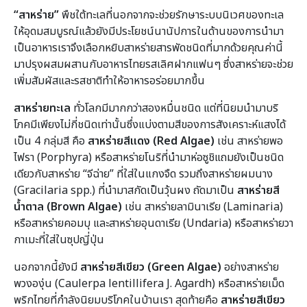
“สาหร่าย”
พืชใต้ทะเลที่นอกจากจะช่วยรักษาระบบนิเวศของทะเล
ให้อุดมสมบูรณ์แล้วยังมีประโยชน์นานัปการในด้านของการนำมา
เป็นอาหารเราจึงเลือกหยิบสาหร่ายสารพัดชนิดที่มากด้วยคุณค่านี้
มาปรุงผสมผสานกับอาหารไทยรสเลิศฝากแฟนๆ ซึ่งสาหร่ายจะช่วย
เพิ่มสัมผัสและรสชาติทำให้อาหารอร่อยมากขึ้น
สาหร่ายทะเล
ทั่วโลกมีมากกว่าสองหมื่นชนิด แต่ที่นิยมนำมาบริ
โภคมีเพียงไม่กี่ชนิดเท่านั้นซึ่งแบ่งตามสีของการสังเคราะห์แสงได้
เป็น 4 กลุ่มสี คือ
สาหร่ายสีแดง (Red Algae)
เช่น สาหร่ายพอ
ไฟรา (Porphyra) หรือสาหร่ายโนริที่นำมาห่อซูชิแถมยังเป็นชนิด
เดียวกับสาหร่าย “จีฉ่าย” ที่ใส่ในแกงจืด รวมถึงสาหร่ายผมนาง
(Gracilaria spp.) ที่นำมาสกัดเป็นวุ้นผง ถัดมาเป็น
สาหร่ายสี
น้ำตาล (Brown Algae)
เช่น สาหร่ายลามินาเรีย (Laminaria)
หรือสาหร่ายคอมบุ และสาหร่ายอุนดาเรีย (Undaria) หรือสาหร่ายวา
กาเมะที่ใส่ในซุปญี่ปุ่น
นอกจากนี้ยังมี
สาหร่ายสีเขียว (Green Algae)
อย่างสาหร่าย
พวงองุ่น (Caulerpa lentillifera J. Agardh) หรือสาหร่ายเม็ด
พริกไทยที่กำลังนิยมบริโภคในบ้านเรา สุดท้ายคือ
สาหร่ายสีเขียว