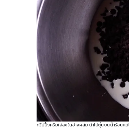
ทวิปปิ้งครีมใส่ลงในอ่างผสม นำไปตุ๋นบนน้ำร้อนแต่