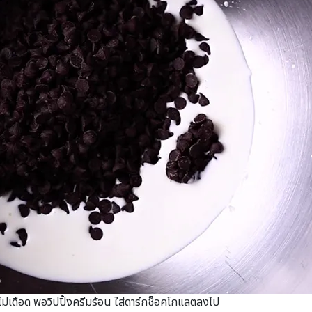
ไม่เดือด พอวิปปิ้งครีมร้อน ใส่ดาร์กช็อคโกแลตลงไป