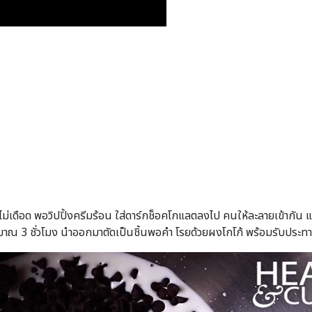
ม่เดือด พอวิปปิ้งครีมร้อน ใส่ดาร์กช็อคโกแลตลงไป คนให้ละลายเข้ากัน แ
ระมาณ 3 ชั่วโมง นำออกมาตัดเป็นชิ้นพอคำ โรยด้วยผงโกโก้ พร้อมรับประท