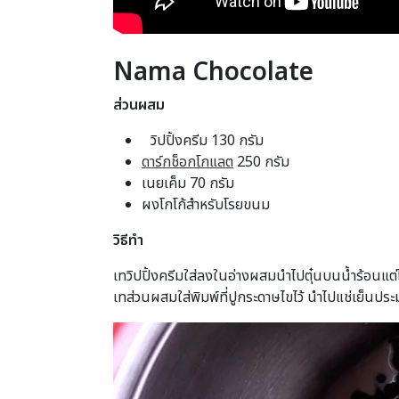
Nama Chocolate
ส่วนผสม
วิปปิ้งครีม 130 กรัม
ดาร์กช็อกโกแลต
250 กรัม
เนยเค็ม 70 กรัม
ผงโกโก้สำหรับโรยขนม
วิธีทำ
เทวิปปิ้งครีมใส่ลงในอ่างผสมนำไปตุ๋นบนน้ำร้อนแต่ไ
เทส่วนผสมใส่พิมพ์ที่ปูกระดาษไขไว้ นำไปแช่เย็นป