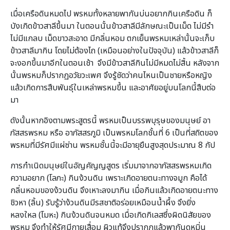
เมื่อเครือดินหมดไป พรหมทั้งหลายพากันบ่นอยากกินเครือดิน ก็
บังเกิดข้าวสาลีขึ้นมา ในตอนนั้นข้าวสาลีมีลักษณะเป็นเม็ด ไม่มีรำ
ไม่มีแกลบ เม็ดขาวสะอาด มีกลิ่นหอม ตกเย็นพรหมเหล่านั้นจะเก็บ
ข้าวสาลีมากิน โดยไม่ต้องไถ (เหมือนอย่างในปัจจุบัน) แล้วข้าวสาลีก็
จะงอกขึ้นมาอีกในตอนเช้า จึงมีข้าวสาลีกินไม่มีหมดไม่สิ้น หลังจาก
นั้นพรหมก็ปรากฏอวัยวะเพศ จึงรู้ชัดว่าคนไหนเป็นชายหรือหญิง
แล้วเกิดการสืบพันธุ์ในเหล่าพรหมขึ้น และอาศัยอยู่บนโลกนี้สืบต่อ
มา
ดังนั้นหากอิงตามพระสูตรนี้ พรหมเป็นบรรพบุรุษของมนุษย์ อา
ภัสสรพรหม หรือ อาภัสสรภูมิ เป็นพรหมโลกชั้นที่ 6 เป็นที่สถิตของ
พรหมที่มีรัศมีแผ่ซ่าน พรหมชั้นนี้จะมีอายุยืนสูงสุดประมาณ 8 กัป
การกำเนิดมนุษย์ในอัญคัญญสูตร เริ่มมาจากอาภัสสรพรหมเกิด
ความอยาก (โลภะ) กินง้วนดิน เพราะเกิดอายตนะทางจมูก คือได้
กลิ่นหอมของง้วนดิน จึงเหาะลงมากิน เมื่อกินแล้วเกิดอายตนะทาง
ชิวหา (ลิ้น) รับรู้ว่าง้วนดินมีรสชาติอร่อยเหมือนน้ำผึ้ง จึงยิ่ง
หลงใหล (โมหะ) กินง้วนดินจนหมด เมื่อเกิดกิเลสซึ่งผิดนิสัยของ
พรหม จึงทำให้รัศมีกายเสื่อม ผิวแท้จึงปรากฏแล้วพากันดูหมิ่น