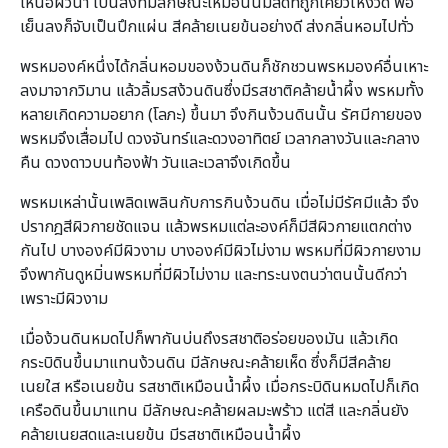
เหนือผิวน้ำ เป็นสิ่งที่มีลักษณะเหมือนนมสดที่ถูกเคี่ยวให้งวด พอ
เย็นลงก็จับเป็นปึกแผ่น สีคล้ายเนยข้นอย่างดี ส่งกลิ่นหอมไปทั่ว
พรหมองค์หนึ่งได้กลิ่นหอมของง้วนดินก็ชักชวนพรหมองค์อื่นเหาะ
ลงมาจากวิมาน แล้วลิ้มรสง้วนดินซึ่งมีรสชาติคล้ายน้ำผึ้ง พรหมทั้ง
หลายเกิดความอยาก (โลภะ) ขึ้นมา จึงกินง้วนดินนั้น รัศมีกายของ
พรหมจึงเสื่อมไป ดวงจันทร์และดวงอาทิตย์ เวลากลางวันและกลาง
คืน ดวงดาวบนท้องฟ้า วันและเวลาจึงเกิดขึ้น
พรหมเหล่านั้นเพลิดเพลินกับการกินง้วนดิน เมื่อไม่มีรัศมีแล้ว จึง
ปรากฎสีผิวกายชัดแจน แล้วพรหมแต่ละองค์ก็มีสีผิวกายแตกต่าง
กันไป บางองค์มีผิวงาม บางองค์มีผิวไม่งาม พรหมที่มีผิวกายงาม
จึงพากันดูหมิ่นพรหมที่มีผิวไม่งาม และทระนงตนว่าตนนั้นดีกว่า
เพราะมีผิวงาม
เมื่อง้วนดินหมดไปก็พากันบ่นถึงรสชาติอร่อยของมัน แล้วเกิด
กระบิดินขึ้นมาแทนง้วนดิน มีลักษณะคล้ายเห็ด ซึ่งก็มีสีคล้าย
เนยใส หรือเนยข้น รสชาติเหมือนน้ำผึ้ง เมื่อกระบิดินหมดไปก็เกิด
เครือดินขึ้นมาแทน มีลักษณะคล้ายผลมะพร้าว แต่สี และกลิ่นยัง
คล้ายเนยสดและเนยข้น มีรสชาติเหมือนน้ำผึ้ง