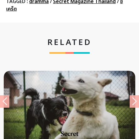
TAGGED :
dramma
/
Secret Magazine Thailand
/
ซี
เคร็ต
RELATED