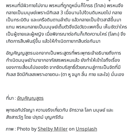
พรหมที่มีผิวกายไม่งาม พรหมที่ถูกดูหมิ่นก็โกรธ (โทสะ) พรหมจึง
กลายเป็นมนุษย์เพราะมีกิเลส 3 เมื่อนานไปง้วนดินหมดไป กลาย
เป็นกระบิดิน และเครือดินตามลำดับ แล้วกลายเป็นข้าวสาลีขึ้นมา
แทน พรหมกลายเป็นมนุษย์เต็มตัวจึงมีอวัยวะเพศขึ้น เห็นชัดว่าใคร
เป็นผู้ชายและผู้หญิง เมื่อพิจารณาต่อกันก็เกิดความใคร่ (โลภะ) จึง
เกิดการสืบพันธุ์ขึ้น แล้วให้กำเนิดทายาทสืบต่อกันมา
อัญคัญญสูตรนอกจากเป็นพระสูตรที่พระพุทธเจ้าอธิบายถึงการ
กำเนิดมนุษย์ว่ามาจากอาภัสสรพรหมแล้ว ยังทำให้เข้าใจถึงเรื่อง
ของการเสื่อมไปของจิต จากจิตบริสุทธิ์ด้วยฌานสู่การเป็นจิตที่มี
กิเลส จิตมีกิเลสเพราะอายตนะ (ตา หู จมูก ลิ้น กาย และใจ) นั่นเอง
ที่มา :
อัญคัญญสูตร
พุทธอภิปรัชญา ความจริงเกี่ยวกับ จักรวาล โลก มนุษย์ และ
สังสารวัฏ โดย ปรุตม์ บุญศรีตัน
ภาพ : Photo by
Shelby Miller
on
Unsplash