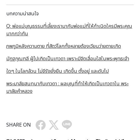
บทความน่าสนใจ
Q: พ่อแม่บุญธรรมที่เลี้ยงเรามากับพ่อแม่ที่ให้กำเนิดใครมีพระคุณ
มากกว่ากัน
ภพภูมิหลังความตาย ที่สัตว์โลกทั้งหลายต้องเวียนว่ายตายเกิด
มัฏฐกุณฑลี ผู้ไปเกิดเป็นเทวดา เพราะมีจิตเลื่อมใสในพระพุทธเจ้า
ใดๆ ในโลกล้วน ไม่จีรังยั่งยืน เกิดขึ้น ตั้งอยู่ และดับไป
พระมาลัยสนทนากับเทวดา : ผลบุญที่ทำให้เกิดเป็นเทวดาใน พระ
มาลัยคำหลวง
SHARE ON