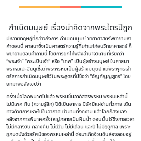
กำเนิดมนุษย์ เรื่องน่าคิดจากพระไตรปิฎก
มีหลายทฤษฎีที่กล่าวถึงการ กำเนิดมนุษย์ วิทยาศาสตร์พยายามหา
คำตอบนี้ ศาสนาซึ่งเป็นศาสตร์ความรู้ที่เก่าแก่ก่อนวิทยาศาสตร์ ก็
พยายามตอบคำถามนี้ โดยการยกให้พลังอำนาจวิเศษที่เรียกว่า
“พระเจ้า” “พระเป็นเจ้า” หรือ “เทพ” เป็นผู้สร้างมนุษย์ ในศาสนา
พราหมณ์-ฮินดูเชื่อว่าพระพรหมเป็นผู้สร้างมนุษย์ แต่พระพุทธเจ้า
ตรัสการกำเนิดมนุษย์ไว้ในพระสูตรที่มีชื่อว่า “อัญคัญญสูตร” โดย
ยกมาพอสังเขปว่า
ครั้งเมื่อโลกพินาศไปแล้ว พรหมชั้นอาภัสสรพรหม พรหมเหล่านี้
ไม่มีเพศ กิน (ความรู้สึก) ปีติเป็นอาหาร มีรัศมีแผ่ซ่านทั่วกาย เดิน
ทางด้วยการเหาะไปในอากาศ มีวิมานที่งดงาม แล้วโลกก็สงบลง
หลังจากการพินาศครั้งใหญ่กลายเป็นผืนน้ำ ตอนนั้นไร้ซึ่งกาลเวลา
ไม่มีกลางวัน กลางคืน ไม่มีวัน ไม่มีเดือน และปี ไม่มีฤดูกาล เพราะ
ถูกบดบังด้วยรัศมีของพรหมเหล่านี้ ต่อมาเกิดง้วนดินล่องลอยอยู่