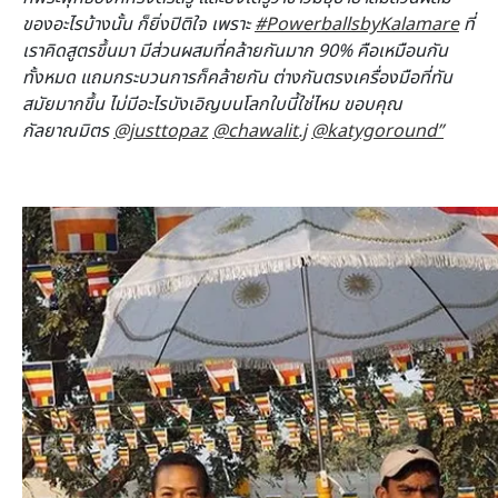
ของอะไรบ้างนั้น ก็ยิ่งปิติใจ เพราะ
#PowerballsbyKalamare
ที่
เราคิดสูตรขึ้นมา มีส่วนผสมที่คล้ายกันมาก 90% คือเหมือนกัน
ทั้งหมด แถมกระบวนการก็คล้ายกัน ต่างกันตรงเครื่องมือที่ทัน
สมัยมากขึ้น ไม่มีอะไรบังเอิญบนโลกใบนี้ใช่ไหม ขอบคุณ
กัลยาณมิตร
@justtopaz
@chawalit.j
@katygoround”