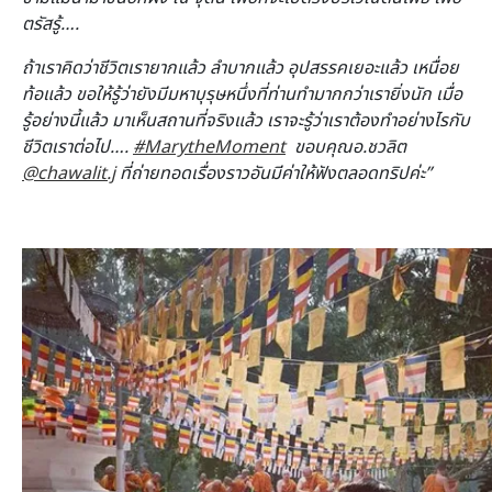
ตรัสรู้….
ถ้าเราคิดว่าชีวิตเรายากแล้ว ลำบากแล้ว อุปสรรคเยอะแล้ว เหนื่อย
ท้อแล้ว ขอให้รู้ว่ายังมีมหาบุรุษหนึ่งที่ท่านทำมากกว่าเรายิ่งนัก เมื่อ
รู้อย่างนี้แล้ว มาเห็นสถานที่จริงแล้ว เราจะรู้ว่าเราต้องทำอย่างไรกับ
ชีวิตเราต่อไป….
#MarytheMoment
ขอบคุณอ.ชวลิต
@chawalit.j
ที่ถ่ายทอดเรื่องราวอันมีค่าให้ฟังตลอดทริปค่ะ”