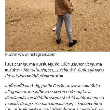
ภาพจาก
www.instagram.com
ในบริเวณที่คุณกาละแมร์ยืนอยู่นี้คือ แม่น้ำเนรัญชรา ซึ่งคุณกาละ
แมร์เล่าว่า “
นี่คือแม่น้ำเนรัญชรา….แล้วไหนน้ำล่ะ มันซึมอยู่ข้างล่าง
นี่ล่ะ หน้าฝนเราจะได้เห็นน้ำหลากมาบ้าง
แต่ที่ตรงนี้คือจุดสำคัญจุดหนึ่ง คือหลังจากพระพุทธองค์ตั้งจิต
อธิษฐานลอยถาดทองที่พระนางสุชาดาถวายข้าวมธุปายาส
เรียบร้อยแล้ว ว่าขอให้ได้เป็นพระพุทธเจ้า ถ้าได้ ขอให้ถาดลอยทวน
กระแสน้ำ ปรากฎว่าถาดลอยทวนกระแสจริงๆ
แล้วพระองค์ก็เดิน
ข้ามแม่น้ำมาขึ้นอีกฝั่ง ณ จุดนี้ เพื่อที่จะไปตรงบริเวณต้นโพธิ์ เพื่อ