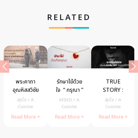
RELATED
“ศิลปะกระจก”
5 วิธี ตั้งสติ
True Story :
ความงดงาม
เพื่อรับมือกับ ”
คืนนั้นกับ…
เพื่อพุทธบูชา
ความสูญเสีย ”
โจร!
สุขใจ
/
MIND
/
Riya
MIND
/
A
ณ วัดมณี
ที่เกิดขึ้นอย่าง
cheewajitmedia
Cuisine
Read More +
จันทร์
ชาญฉลาด
Read More +
Read More +
จ.บุรีรัมย์