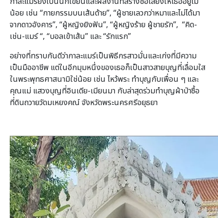
กาละแมร์ยังเป็นนักเขียนและผลงานที่สร้างชื่อเสียงให้เธออยู่ไม่
น้อย เช่น “กายกรรมบนเส้นด้าย”, “ผู้ชายเลวกว่าหมาและไม่ได้มา
จากดาวอังคาร”, “ผู้หญิงยิงฟัน”, “ผู้หญิงร้าย ผู้ชายรัก”, “คิด-
เช่น-แมร์ “, “บอลเข้าเส้น” และ “รักแรก”
อย่างที่ทราบกันดีว่ากาละแมร์เป็นพิธีกรสาวมั่นและเก่งที่มีความ
เป็นมืออาชีพ แต่ในอีกมุมหนึ่งของเธอก็เป็นสาวสายบุญที่เลื่อมใส
ในพระพุทธศาสนามิใช่น้อย เช่น ไหว้พระ ทำบุญกับเพื่อน ๆ และ
คุณแม่ แสวงบุญที่อินเดีย-เมียนมา กับล่าสุดร่วมทำบุญผ้าป่าซื้อ
ที่ดินถวายวัดมเหยงคณ์ จังหวัดพระนครศรีอยุธยา