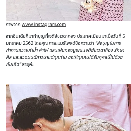
ภาพจาก
www.instagram.com
จากอินเดียก็มาทำบุญที่เจดีย์ชเวดากอง ประเทศเมียนมาเมื่อวันที่ 5
มกราคม 2562 โดยคุณกาละแมร์โพสต์ข้อความว่า
“ส่งบุญในการ
ทำทานถวายค่าน้ำ ค่าไฟ และแผ่นทองบูรณะเจดีย์ชเวดาก็อง รักษา
ศีล และสวดมนต์ภาวนาแด่ทุกท่าน ขอให้ทุกคนได้รับกุศลนี้ไปด้วย
กันเถิด”
สาธุค่ะ