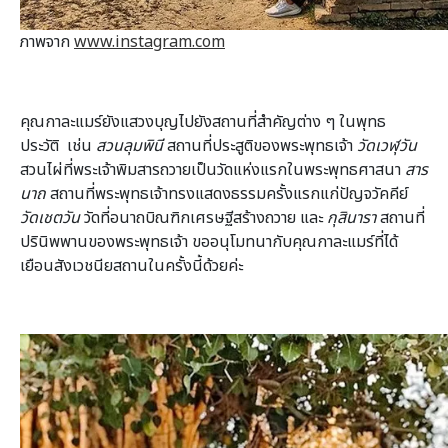
ภาพจาก
www.instagram.com
คุณกาละแมร์ยังแสวงบุญไปยังสถานที่สำคัญต่าง ๆ ในพุทธ
ประวัติ เช่น
สวนลุมพินี
สถานที่ประสูติของพระพุทธเจ้า
วัดเวฬุวัน
สวนไผ่ที่พระเจ้าพิมสารถวายเป็นวัดแห่งแรกในพระพุทธศาสนา
สาร
นาถ
สถานที่พระพุทธเจ้าทรงแสดงธรรมครั้งแรกแก่ปัญจวัคคีย์
วัดเชตวัน
วัดที่อนาถบิณฑิกเศรษฐีสร้างถวาย และ
กุสินารา
สถานที่
ปรินิพพานของพระพุทธเจ้า ขออนุโมทนากับคุณกาละแมร์ที่ได้
เยือนสังเวชนียสถานในครั้งนี้ด้วยค่ะ