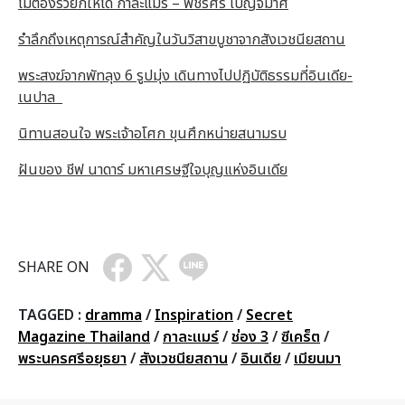
ไม่ต้องรวยก็ให้ได้ กาละแมร์ – พัชรศรี เบญจมาศ
รำลึกถึงเหตุการณ์สำคัญในวันวิสาขบูชาจากสังเวชนียสถาน
พระสงฆ์จากพัทลุง 6 รูปมุ่ง เดินทางไปปฏิบัติธรรมที่อินเดีย-
เนปาล
นิทานสอนใจ พระเจ้าอโศก ขุนศึกหน่ายสนามรบ
ฝันของ ชีฟ นาดาร์ มหาเศรษฐีใจบุญแห่งอินเดีย
SHARE ON
TAGGED :
dramma
/
Inspiration
/
Secret
Magazine Thailand
/
กาละแมร์
/
ช่อง 3
/
ซีเคร็ต
/
พระนครศรีอยุธยา
/
สังเวชนียสถาน
/
อินเดีย
/
เมียนมา