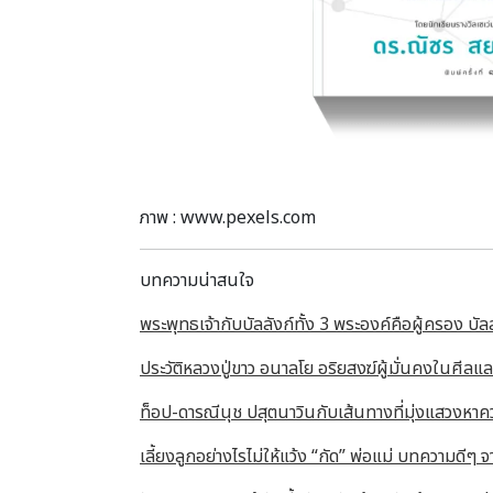
ภาพ : www.pexels.com
บทความน่าสนใจ
พระพุทธเจ้ากับบัลลังก์ทั้ง 3 พระองค์คือผู้ครอง บ
ประวัติหลวงปู่ขาว อนาลโย อริยสงฆ์ผู้มั่นคงในศีลแ
ท็อป-ดารณีนุช ปสุตนาวินกับเส้นทางที่มุ่งแสวงห
เลี้ยงลูกอย่างไรไม่ให้แว้ง “กัด” พ่อแม่ บทความดีๆ จ