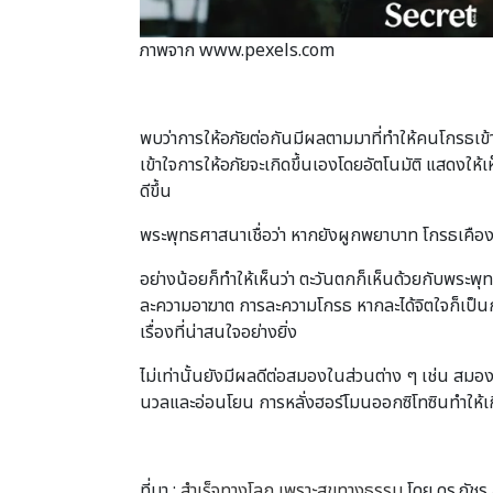
ภาพจาก www.pexels.com
พบว่าการให้อภัยต่อกันมีผลตามมาที่ทำให้คนโกรธเข้า
เข้าใจการให้อภัยจะเกิดขึ้นเองโดยอัตโนมัติ แสดงให้
ดีขึ้น
พระพุทธศาสนาเชื่อว่า หากยังผูกพยาบาท โกรธเคือง
อย่างน้อยก็ทำให้เห็นว่า ตะวันตกก็เห็นด้วยกับพร
ละความอาฆาต การละความโกรธ หากละได้จิตใจก็เป็นกุศ
เรื่องที่น่าสนใจอย่างยิ่ง
ไม่เท่านั้นยังมีผลดีต่อสมองในส่วนต่าง ๆ เช่น สมอง
นวลและอ่อนโยน การหลั่งฮอร์โมนออกซิโทซินทำให้เ
ที่มา :
สำเร็จทางโลก เพราะสุขทางธรรม
โดย ดร.ภัชร