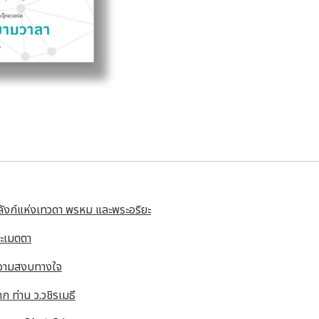
ัลลังก์แห่งเทวดา พรหม และพระอริยะ
ละเมตตา
าความสงบทางใจ
าก ท่าน ว.วชิรเมธี