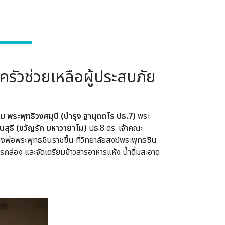
รัวช่วยเหลือผู้ประสบภัย
่วม
พระพุทธิวงศมุนี (บำรุง ฐานุตตโร ปธ.7)
พระ
นสุธี (ขวัญรัก มหาวายาโม)
ปธ.8 ดร. เจ้าคณะ
งพ่อพระพุทธชินราชขึ้น ที่วิทยาลัยสงฆ์พระพุทธชิน
รกล่อง และจัดเตรียมข้าวสารอาหารแห้ง น้ำดื่มสะอาด