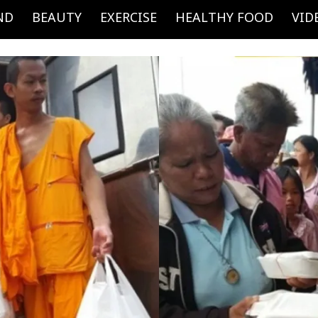
ND
BEAUTY
EXERCISE
HEALTHY FOOD
VID