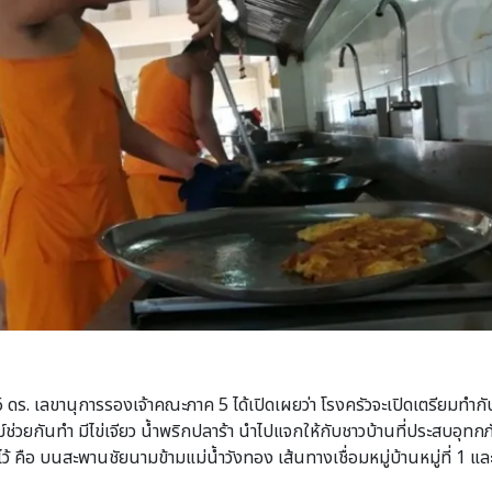
 ดร. เลขานุการรองเจ้าคณะภาค 5 ได้เปิดเผยว่า โรงครัวจะเปิดเตรียมทำกับข
่วยกันทำ มีไข่เจียว น้ำพริกปลาร้า นำไปแจกให้กับชาวบ้านที่ประสบอุทกภั
ว้ คือ บนสะพานชัยนามข้ามแม่น้ำวังทอง เส้นทางเชื่อมหมู่บ้านหมู่ที่ 1 และห