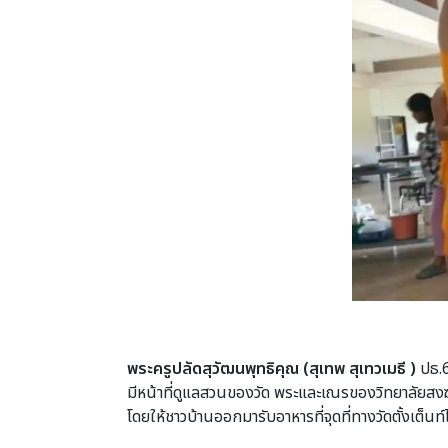
พระครูปลัดสุวัฒนพุทธิคุณ (สุเทพ สุเทวเมธี )
ปธ.6
มีหน้าที่ดูแลสวนของวัด พระและเณรของวิทยาลัยสงฆ์ช
โดยให้ชาวบ้านออกมารับอาหารที่จุดที่ทางวัดตั้งเต็นท์ไ