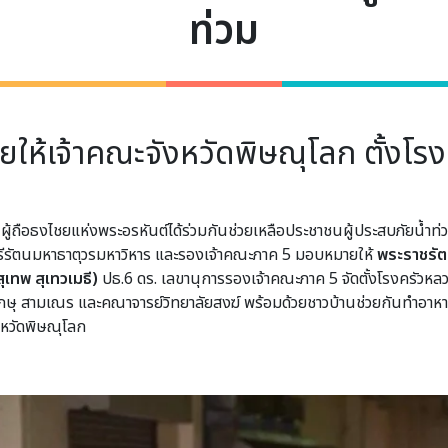
ท่วม
ให้เจ้าคณะจังหวัดพิษณุโลก ตั้งโรงค
ตร ผู้ถือธงไชยแห่งพระอรหันต์ได้ร่วมกันช่วยเหลือประชาชนผู้ประสบภัยน้ำท
ศรีรัตนมหาธาตุวรมหาวิหาร และรองเจ้าคณะภาค 5 มอบหมายให้
พระราชรัต
ุเทพ สุเทวเมธี)
ปธ.6 ดร. เลขานุการรองเจ้าคณะภาค 5 จัดตั้งโรงครัวหลว
ภิกษุ สามเณร และคณาจารย์วิทยาลัยสงฆ์ พร้อมด้วยชาวบ้านช่วยกันทำอาหา
งหวัดพิษณุโลก