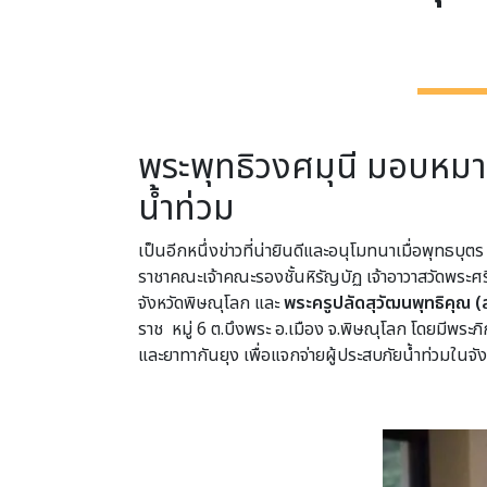
พระพุทธิวงศมุนี มอบหมาย
น้ำท่วม
เป็นอีกหนึ่งข่าวที่น่ายินดีและอนุโมทนาเมื่อพุทธบุ
ราชาคณะเจ้าคณะรองชั้นหิรัญบัฏ เจ้าอาวาสวัดพระ
จังหวัดพิษณุโลก และ
พระครูปลัดสุวัฒนพุทธิคุณ (ส
ราช หมู่ 6 ต.บึงพระ อ.เมือง จ.พิษณุโลก โดยมีพระ
และยาทากันยุง เพื่อแจกจ่ายผู้ประสบภัยน้ำท่วมในจั