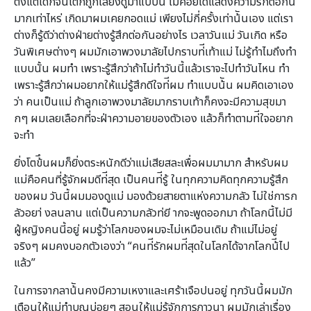
ตั้งแต่เด็กจนโตก็ถูกเลี้ยงดูมาแบบน้ี ไม่ค่อยได้แสดงความรักต่อกัน
มากเท่าไหร่ เกิดมาผมเคยกอดแม่ เพียงไม่กี่ครั้งเท่าน้ันเอง แต่เรา
ต่างก็รู้ดีว่าต่างฝ่ายต่างรู้สึกต่อกันอย่างไร เวลาวันแม่ วันเกิด หรือ
วันพิเศษต่างๆ ผมมักเอาพวงมาลัยไปกราบท่ีเท้าแม่ ไม่รู้ทําไมถึงทํา
แบบนั้น ผมทํา เพราะรู้สึกว่าถ้าไม่ทําวันนี้แล้วเราจะไปทําวันไหน ทํา
เพราะรู้สึกว่าผมอยากให้แม่รู้สึกดีใจท่ีผม ทําแบบน้ัน ผมคิดเอาเอง
ว่า คนเป็นแม่ ถ้าลูกเอาพวงมาลัยมากราบเท้าก็คงจะมีความสุขมา
กๆ ผมเลยเลือกที่จะฝ่าความอายของตัวเอง แล้วก็ทําตามท่ีใจอยาก
จะทํา
ยิ่งโตข้ึนผมก็ยิ่งตระหนักดีว่าแม่เสียสละเพื่อผมมามาก สําหรับผม
แม่คือคนที่รู้จักผมดีท่ีสุด เป็นคนท่ีรู้ ในทุกความคิดทุกความรู้สึก
ของผม วันนี้ผมมองดูแม่ มองด้วยสายตาแห่งความกลัว ไม่ใช่การก
ลัวอยา่ งลนลาน แต่เป็นความกลัวท่ยี ากจะพูดออกมา ถ้าโลกนี้ไม่มี
ผู้หญิงคนนี้อยู่ ผมรู้ว่าโลกของผมจะไม่เหมือนเดิม ถ้าแม่ไม่อยู่
จริงๆ ผมคงบอกตัวเองว่า “คนท่ีรักผมท่ีสุดในโลกได้จากโลกน้ีไป
แล้ว”
ในการจากลาน้ันคงมีความเหงาและเศร้าเจือปนอยู่ ทุกวันนี้ผมมัก
เตือนให้แม่ทําบุญบ่อยๆ สอนให้แม่รู้จักการภาวนา ผมมักเล่าเรื่อง