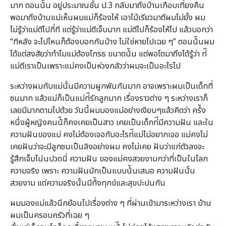
มาก ตอนน้ัน อยู่ประมาณชั้น ป.3 กลับมาถึงบ้านเกือบเที่ยงคืน
พอมาถึงบ้านแม่เห็นผมแม่ก็ร้องไห้ เอาไม้เรียวมาตีผมไม่ยั้ง ผม
ไม่รู้ว่าแม่ตีไปกี่ที แต่รู้ว่าแม่ตีเจ็บมาก แม่ตีไปก็ร้องไห้ไป แล้วบอกว่า
“ทีหลัง จะไปไหนก็ต้องบอกกันบ้าง ไม่ใช่หายไปเฉย ๆ” ตอนน้ันผม
ได้แต่สงสัยว่าทําไมแม่ต้องโกรธ ขนาดน้ัน แต่พอโตมาถึงได้รู้ว่า ท่ี
แม่ตีเราเป็นเพราะแม่คงเป็นห่วงกลัวว่าผมจะเป็นอะไรไป
ระหว่างผมกับแม่นั้นมีความผูกพันกันมาก อาจเพราะผมเป็นเด็กที่
ซนมาก แล้วแม่ก็เป็นแม่ท่ีรักลูกมาก เรื่องราวต่าง ๆ ระหว่างเราก็
เลยมีมากตามไปด้วย วันนี้ผมมองแม่อย่างเงียบๆแล้วคิดว่า คร้ัง
หนึ่งผู้หญิงคนน้ีก็คงเคยเป็นสาว เคยเป็นเด็กท่ีมีความฝัน และใน
ความฝันของแม่ คงไม่ต้องเจอกับอะไรท่ีแม่ไม่อยากเจอ แม่คงไม่
เคยฝันว่าจะมีลูกซนเป็นลิงอย่างผม คงไม่เคย ฝันว่าแก่ตัวลงจะ
รู้สึกเจ็บโน่นปวดนี่ ความฝัน ของแม่คงสวยงามกว่าที่เป็นในโลก
ความจริง เพราะ ความฝันมักเป็นแบบน้ันเสมอ ความฝันนั้น
สวยงาม แต่ความจริงนั้นมีท้ังทุกข์และสุขปะปนกัน
ผมมองแม่แล้วนึกย้อนไปเรื่องต่าง ๆ ที่ผ่านเข้ามาระหว่างเรา บ้าน
ผมเป็นครอบครัวที่เฉย ๆ