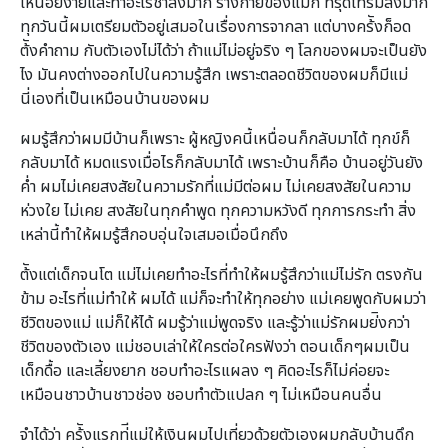
เหนื่อยง่ายและทําอะไรช้าลงมาก ร่างกายของแม่ก็ ทรุดโทรมลงมาก
ทุกวันนี้ผมเตรียมตัวอยู่เสมอในเรื่องการจากลา แต่บางคร้ังก็อด
ต้ังคําถาม กับตัวเองไม่ได้ว่า ถ้าแม่ไม่อยู่จริง ๆ โลกของผมจะเป็นยัง
ไง มันคงต่างออกไปในความรู้สึก เพราะตลอดชีวิตของผมก็มีแม่
นี่เองที่เป็นเหมือนบ้านของผม
ผมรู้สึกว่าผมมีบ้านก็เพราะ ผู้หญิงคนี้เหนื่อนก็กลับมาได้ ทุกข์ก็
กลับมาได้ หมดแรงเมื่อไรก็กลับมาได้ เพราะบ้านก็คือ บ้านอยู่วันยัง
ค่ำ ผมไม่เคยสงสัยในความรักที่แม่มีต่อผม ไม่เคยสงสัยในความ
ห่วงใย ไม่เคย สงสัยในทุกคําพูด ทุกความหวังดี ทุกการกระทํา สิ่ง
เหล่านี้ทำให้ผมรู้สึกอบอุ่นใจเสมอเมื่อนึกถึง
ต้ังแต่เด็กจนโต แม่ไม่เคยทําอะไรที่ทําให้ผมรู้สึกว่าแม่ไม่รัก ตรงกัน
ข้าม อะไรที่แม่ทําให้ ผมได้ แม่ก็จะทําให้ทุกอย่าง แม่เคยพูดกับผมว่า
ชีวิตของแม่ แม่ก็ให้ได้ ผมรู้ว่าแม่พูดจริง และรู้ว่าแม่รักผมย่ิงกว่า
ชีวิตของตัวเอง แม่ชอบเล่าให้ใครต่อใครฟังว่า ตอนเด็กๆผมเป็น
เด็กดื้อ และเลี้ยงยาก ชอบทําอะไรแผลง ๆ คิดอะไรก็ไม่ค่อยจะ
เหมือนชาวบ้านชาวช่อง ชอบทําตัวแปลก ๆ ไม่เหมือนคนอื่น
จําได้ว่า คร้ังแรกท่ีแม่ให้เงินผมไปเที่ยวด้วยตัวเองผมกลับบ้านดึก