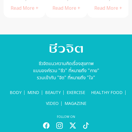
พระพุทธเจ้า
วัชรเกียรติ
นอนโดยไม
ore +
Read More +
Read More +
Read More
คุณอมรเลิศ
ตั้งใจฟัง บ
หรือไม่อย่า
ชีวจิตแนวความคิดเรื่องสุขภาพ
แบบองค์รวม "ชีว" ที่หมายถึง "กาย"
รวมเข้ากับ "จิต" ที่หมายถึง "ใจ"
BODY
MIND
BEAUTY
EXERCISE
HEALTHY FOOD
VIDEO
MAGAZINE
FOLLOW ON