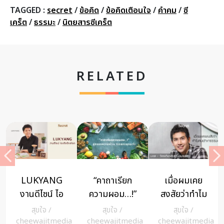
TAGGED :
secret
/
ข้อคิด
/
ข้อคิดเตือนใจ
/
คำคม
/
ซี
เคร็ต
/
ธรรมะ
/
นิตยสารซีเคร็ต
RELATED
ANG
“คาถาเรียก
เมื่อผมเคย
ปัญหาธรร
น์ ไอ
ความผอม…!”
สงสัยว่าทำไม
ประจำวันนี้
ษ์โลก
สูตรลดความ
คนเข้าหา
เปิด คลิปฟ
จ
/
สุขใจ
/
สุขใจ
/
MIND
/
อ้วน จาก
ธรรมะ บอล –
เทศน์ ก่อ
itmedia
cheewajitmedia
cheewajitmedia
cheewajitm