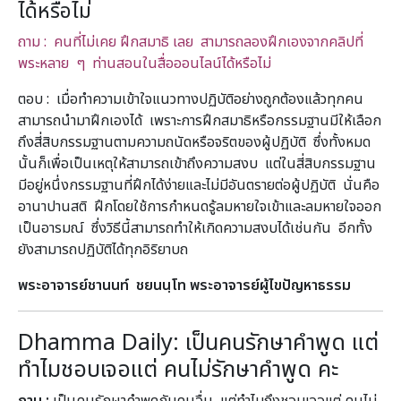
ได้หรือไม่
ถาม : คนที่ไม่เคย ฝึกสมาธิ เลย สามารถลองฝึกเองจากคลิปที่
พระหลาย ๆ ท่านสอนในสื่อออนไลน์ได้หรือไม่
ตอบ : เมื่อทำความเข้าใจแนวทางปฏิบัติอย่างถูกต้องแล้วทุกคน
สามารถนำมาฝึกเองได้ เพราะการฝึกสมาธิหรือกรรมฐานมีให้เลือก
ถึงสี่สิบกรรมฐานตามความถนัดหรือจริตของผู้ปฏิบัติ ซึ่งทั้งหมด
นั้นก็เพื่อเป็นเหตุให้สามารถเข้าถึงความสงบ แต่ในสี่สิบกรรมฐาน
มีอยู่หนึ่งกรรมฐานที่ฝึกได้ง่ายและไม่มีอันตรายต่อผู้ปฏิบัติ นั่นคือ
อานาปานสติ ฝึกโดยใช้การกำหนดรู้ลมหายใจเข้าและลมหายใจออก
เป็นอารมณ์ ซึ่งวิธีนี้สามารถทำให้เกิดความสงบได้เช่นกัน อีกทั้ง
ยังสามารถปฏิบัติได้ทุกอิริยาบถ
พระอาจารย์ชานนท์ ชยนนฺโท พระอาจารย์ผู้ไขปัญหาธรรม
Dhamma Daily: เป็นคนรักษาคำพูด แต่
ทำไมชอบเจอแต่ คนไม่รักษาคำพูด คะ
ถาม :
เป็นคนรักษาคำพูดกับคนอื่น แต่ทำไมถึงชอบเจอแต่ คนไม่