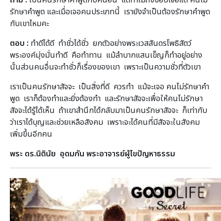
รักษาคำพูด และเมื่อเจอคนประเภทนี้ เรายังจำเป็นต้องรักษาคำพูด
กับเขาไหมคะ
ตอบ :
ทำดีได้ดี ทำชั่วได้ชั่ว ยกตัวอย่างพระเวสสันดรโพธิสัตว์
พระองค์มุ่งมั่นทำดี คือทำทาน แม้ลำบากแสนเข็ญก็ทำอยู่อย่าง
นั้นส่วนคนอื่นจะทำชั่วก็เรื่องของเขา เพราะเป็นความชั่วที่ตัวเขา
เราเป็นคนรักษาสัจจะ เป็นสิ่งที่ดี ควรทำ แม้จะเจอ คนไม่รักษาคำ
พูด เราก็ต้องทำและยิ่งต้องทำ และรักษาสัจจะเพื่อให้คนไม่รักษา
สัจจะได้รู้ได้เห็น ถ้าเขาสำนึกได้กลับมาเป็นคนรักษาสัจจะ ก็เท่ากับ
ว่าเราได้บุญและช่วยเหลือสังคม เพราะจะได้คนที่มีสัจจะในสังคม
เพิ่มขึ้นอีกคน
พระ ดร.นิตินัย อุดมกัน พระอาจารย์ผู้ไขปัญหาธรรม