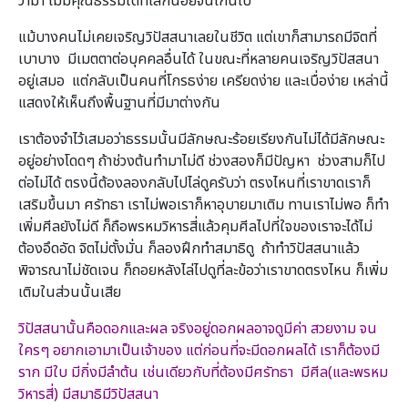
ว่ามา ไม่มีคุณธรรมใดที่เล็กน้อยจนเกินไป
แม้บางคนไม่เคยเจริญวิปัสสนาเลยในชีวิต แต่เขาก็สามารถมีจิตที่
เบาบาง มีเมตตาต่อบุคคลอื่นได้ ในขณะที่หลายคนเจริญวิปัสสนา
อยู่เสมอ แต่กลับเป็นคนที่โกรธง่าย เครียดง่าย และเบื่อง่าย เหล่านี้
แสดงให้เห็นถึงพื้นฐานที่มีมาต่างกัน
เราต้องจำไว้เสมอว่าธรรมนั้นมีลักษณะร้อยเรียงกันไม่ได้มีลักษณะ
อยู่อย่างโดดๆ ถ้าช่วงต้นทำมาไม่ดี ช่วงสองก็มีปัญหา ช่วงสามก็ไป
ต่อไม่ได้ ตรงนี้ต้องลองกลับไปไล่ดูครับว่า ตรงไหนที่เราขาดเราก็
เสริมขึ้นมา ศรัทธา เราไม่พอเราก็หาอุบายมาเติม ทานเราไม่พอ ก็ทำ
เพิ่มศีลยังไม่ดี ก็ถือพรหมวิหารสี่แล้วคุมศีลไปที่ใจของเราจะได้ไม่
ต้องอึดอัด จิตไม่ตั้งมั่น ก็ลองฝึกทำสมาธิดู ถ้าทำวิปัสสนาแล้ว
พิจารณาไม่ชัดเจน ก็ถอยหลังไล่ไปดูที่ละข้อว่าเราขาดตรงไหน ก็เพิ่ม
เติมในส่วนนั้นเสีย
วิปัสสนานั้นคือดอกและผล จริงอยู่ดอกผลอาจดูมีค่า สวยงาม จน
ใครๆ อยากเอามาเป็นเจ้าของ แต่ก่อนที่จะมีดอกผลได้ เราก็ต้องมี
ราก มีใบ มีกิ่งมีลำต้น เช่นเดียวกับที่ต้องมีศรัทธา มีศีล(และพรหม
วิหารสี่) มีสมาธิมีวิปัสสนา