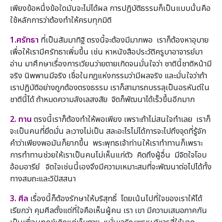
เพียงข้อหนึ่งข้อใดมันจะไม่ได้ผล การปฏิบัติธรรมก็เป็นแบบนั้นคือ
ใช้หลักการว่าต้องทำให้ครบทุกมิติ
1.ศรัทธา
ที่เป็นสัมมาทิฐิ ตรงนี้จะต้องมีมากพอ เราก็ต้องหาอุบาย
เพื่อให้เรามีศรัทธาเพิ่มขึ้น เช่น หาหนังสือประวัติครูบาอาจารย์มา
อ่าน มาศึกษาเรื่องการเวียนว่ายตายเกิดจนมั่นใจว่า ชาตินี้ชาติหน้ามี
จริง นิพพานมีจริง เชื่อในกฎแห่งกรรมว่ามีผลจริง และมั่นใจว่าถ้า
เราปฏิบัติอย่างถูกต้องตรงธรรม เราก็สามารถบรรลุเป็นอรหันต์ใน
ชาตินี้ได้ ถ้าหมดความลังเลสงสัย จิตก็พัฒนาได้เร็วขึ้นอีกมาก
2. ทาน
ตรงนี้เราก็ต้องทำให้พอเพียง เพราะถ้าไม่สนใจทำเลย เราก็
จะเป็นคนที่ยึดมั่น ละวางไม่เป็น สละอะไรไม่ได้การจะไปถึงจุดที่รู้จัก
คำว่าเพียงพอมันก็ยากขึ้น พระพุทธเจ้าท่านให้เราทำทานก็เพราะ
การทำทานช่วยให้เราเป็นคนไม่เห็นแก่ตัว คิดถึงผู้อื่น มีจิตใจโอบ
อ้อมอารีย์ จิตใจเช่นนี้เองจึงมีความเหมาะสมที่จะพัฒนาต่อไปได้ทั้ง
ทางสมถะและวิปัสสนา
3. ศีล
เรื่องนี้ก็ต้องรักษาให้บริสุทธิ์ โดยเน้นไปที่ใจของเราให้ได้
เรียกว่า คุมศีลตั้งแต่ที่ใจคือเห็นผู้คน เรา เขา มีความเสมอภาคกัน