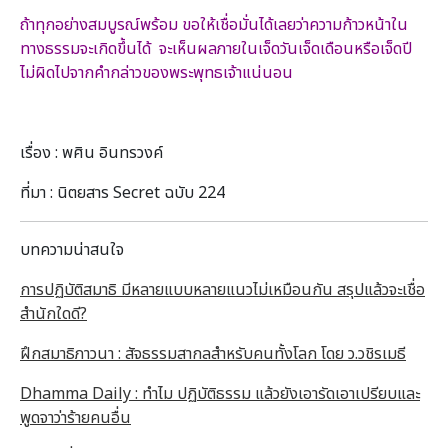
ถ้าทุกอย่างสมบูรณ์พร้อม ขอให้เชื่อมั่นได้เลยว่าความก้าวหน้าใน
ทางธรรมจะเกิดขึ้นได้ จะเห็นผลภายในเจ็ดวันเจ็ดเดือนหรือเจ็ดปี
ไม่ผิดไปจากคำกล่าวของพระพุทธเจ้าแน่นอน
เรื่อง : พศิน อินทรวงค์
ที่มา : นิตยสาร Secret ฉบับ 224
บทความน่าสนใจ
การปฏิบัติสมาธิ มีหลายแบบหลายแนวไม่เหมือนกัน สรุปแล้วจะเชื่อ
สำนักใดดี?
ฝึกสมาธิภาวนา : สัจธรรมสากลสำหรับคนทั้งโลก โดย ว.วชิรเมธี
Dhamma Daily : ทำไม ปฏิบัติธรรม แล้วยังเอารัดเอาเปรียบและ
พูดจาว่าร้ายคนอื่น