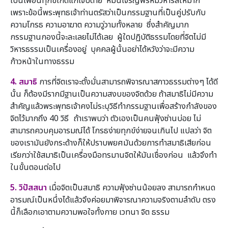
เป็นเพื่อนทุกข์เกิดแก่เจ็บตาย หมั่นเจริญพรหมวิหารสี่ให้มาก
เพราะข้อนี้พระพุทธเจ้าท่านตรัสว่าเป็นกรรมฐานที่เป็นคู่ปรับกับ
ความโกรธ ความอาฆาต ความวู่วามทั้งหลาย ซึ่งสำคัญมาก
กรรมฐานกองนี้จะละเลยไม่ได้เลย ผู้ใดปฏิบัติธรรมโดยที่จิตไม่มี
วิหารธรรมเป็นเครื่องอยู่ บุคคลผู้นั้นอย่าได้หวังว่าจะมีความ
ก้าวหน้าในทางธรรม
4. สมาธิ
การที่จิตเราจะตั้งมั่นสามารถพิจารณาสภาวธรรมต่างๆ ได้ดี
นั้น ก็ต้องมีรากมีฐานเป็นความสงบของจิตด้วย ถ้าสมาธิไม่มีความ
สำคัญแล้วพระพุทธเจ้าคงไม่ระบุวิธีทำกรรมฐานเพื่อสร้างกำลังของ
จิตไว้มากถึง 40 วิธี ถ้าเราพบว่า ตัวเองเป็นคนฟุ้งซ่านบ่อย ไม่
สามารถควบคุมอารมณ์ได้ โกรธง่ายทุกข์ง่ายจนเกินไป แปลว่า จิต
ของเรามันยังกระด้างก็ให้ปราบพยศมันด้วยการทำสมาธิเสียก่อน
เรียกว่าใช้สมาธิเป็นเครื่องมือทรมานจิตให้มันเชื่องก่อน แล้วจึงทำ
ในขั้นตอนต่อไป
5. วิปัสสนา
เมื่อจิตเป็นสมาธิ ความฟุ้งซ่านน้อยลง สามารถกำหนด
อารมณ์เป็นหนึ่งได้แล้วจึงค่อยมาพิจารณาความจริงตามลำดับ ตรง
นี้ก็เลือกเอาตามความพอใจทั้งกาย เวทนา จิต ธรรม