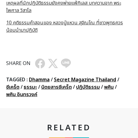
เหตุผลที่นักปฏิบัติธรรมยังคงพ่ายแพ้กิเลส บทความจาก พระ
ไพศาล วิสาโล
10 คติธรรมคำสอนของ หลวงปู่แหวน สุจิณโณ ที่ชาวพุทธควร
น้อมนำมาปฏิบัติ
SHARE ON
TAGGED :
Dhamma
/
Secret Magazine Thailand
/
ซีเคร็ต
/
ธรรมะ
/
นิตยสารซีเคร็ต
/
ปฏิบัติธรรม
/
พศิน
/
พศิน อินทรวงค์
RELATED