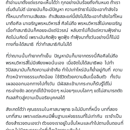
ถ้าอ่านมาตั้งแต่แรกจะเห็นได้ว่า ทุกอย่างมันร้อยถึงกันหมด ถ้าเรา
เริ่มต้นไม่ดี ปลายมันก็จะมีปัญหา ความศรัทธาไม่มีจะเอากำลังใจ
ที่ไหนมาทำทานเสียสละ ถ้าเสียสละแค่นี้ยังไม่ได้จะเอากำลังใจที่ไหน
มาถือศีล มาเจริญพรหมวิหารสี่ ศีลไม่ถือ พรหมวิหารสี่ไม่เคยเจริญ
เมื่อทำสมาธิมันก็คอยจะมีแต่นิวรณ์ หลับตาไปก็มีแต่ความฟุ้งซ่าน
คิดโน่นคิดนี่ เพราะมันคิดฟุ้ง พูดฟุ้ง ทำฟุ้งมาทั้งวันอย่างนี้ก็ไม่มี
ทางที่จะได้สมาธิ ที่ว่าทำสมาธิกันไม่ได้
ที่ว่าฌานนั้นทำยากทำเย็น ปัญหามันก็มาจากตรงนี้คือศีลไม่ถือ
พรหมวิหารสี่ไม่มีเพียงพอนั่นเอง เมื่อจิตไม่ได้สมาธิพอ ไปทำ
วิปัสสนามันก็เกิดความล่าช้าคือ ทำไปเท่าไหร่มันก็ย่ำอยู่กับที่ ความ
ก้าวหน้าทางธรรมเกิดน้อย ใช้ชีวิตด้วยความลืมเนื้อลืมตัว ทั้งวัน
เผลอออกนอกทางไปทั้งวัน มีผัสสะเข้ามากระทบก็รับรู้ได้ไม่
กระจ่างชัด ลดทุกข์ได้บ้างนิดๆ หน่อยๆแบบโลกๆ แต่ไม่สามารถตัด
กิเลสก้าวสู่ความเป็นอริยบุคคลได้
สังเกตได้ว่า คุณธรรมในศาสนาพุทธ จะไม่มีบทที่หนึ่ง บทที่สอง
บทที่สาม เพราะแต่ละคนมีพื้นฐานแห่งธรรมที่ไม่เท่ากัน เราจำเป็น
ต้องสำรวจตนเองว่า ตัวของเราอยู่ในขั้นไหนและทำไปตามขั้นตอนที่