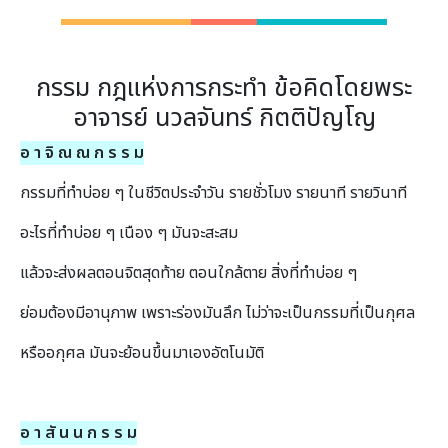
กรรม กฎแห่งการกระทำ ข้อคิดโดยพระ
อาจารย์ นวลจันทร์ กิตติปัญโญ
อ า จิ ณ ณ ก ร ร ม
กรรมที่ทําบ่อย ๆ ในชีวิตประจําวัน รายชั่วโมง รายนาที รายวินาที
อะไรที่ทําบ่อย ๆ เนือง ๆ มันจะสะสม
แล้วจะส่งผลตอนจิตสุดท้าย ตอนใกล้ตาย สิ่งที่ทําบ่อย ๆ
ย่อมต้องมีอานุภาพ เพราะร่องมันลึก ไม่ว่าจะเป็นกรรมที่เป็นกุศล
หรืออกุศล มันจะย้อนขึ้นมาเองอัตโนมัติ
อ า สั น น ก ร ร ม