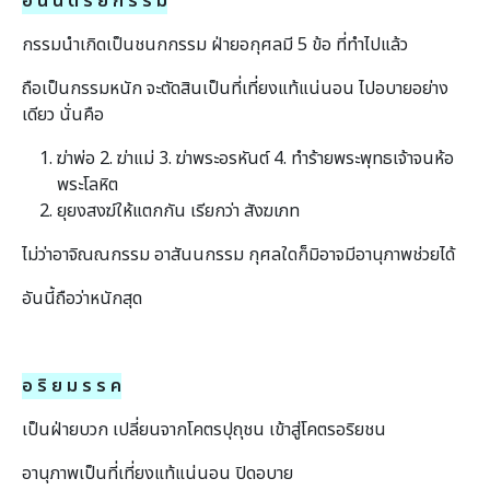
อ นั น ต ริ ย ก ร ร ม
กรรมนําเกิดเป็นชนกกรรม ฝ่ายอกุศลมี 5 ข้อ ที่ทําไปแล้ว
ถือเป็นกรรมหนัก จะตัดสินเป็นที่เที่ยงแท้แน่นอน ไปอบายอย่าง
เดียว นั่นคือ
ฆ่าพ่อ 2. ฆ่าแม่ 3. ฆ่าพระอรหันต์ 4. ทําร้ายพระพุทธเจ้าจนห้อ
พระโลหิต
ยุยงสงฆ์ให้แตกกัน เรียกว่า สังฆเภท
ไม่ว่าอาจิณณกรรม อาสันนกรรม กุศลใดก็มิอาจมีอานุภาพช่วยได้
อันนี้ถือว่าหนักสุด
อ ริ ย ม ร ร ค
เป็นฝ่ายบวก เปลี่ยนจากโคตรปุถุชน เข้าสู่โคตรอริยชน
อานุภาพเป็นที่เที่ยงแท้แน่นอน ปิดอบาย