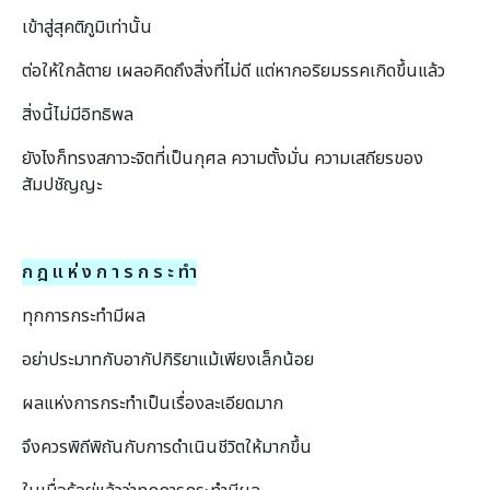
เข้าสู่สุคติภูมิเท่านั้น
ต่อให้ใกล้ตาย เผลอคิดถึงสิ่งที่ไม่ดี แต่หากอริยมรรคเกิดขึ้นแล้ว
สิ่งนี้ไม่มีอิทธิพล
ยังไงก็ทรงสภาวะจิตที่เป็นกุศล ความตั้งมั่น ความเสถียรของ
สัมปชัญญะ
ก ฎ แ ห่ ง ก า ร ก ร ะ ทำ
ทุกการกระทํามีผล
อย่าประมาทกับอากัปกิริยาแม้เพียงเล็กน้อย
ผลแห่งการกระทําเป็นเรื่องละเอียดมาก
จึงควรพิถีพิถันกับการดําเนินชีวิตให้มากขึ้น