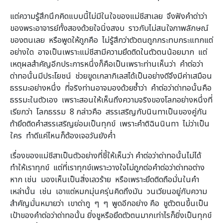
แต่ความรู้สึกนึกคิดแบบนี้ไม่มีในใจของแม่ชีสาเลย จึงฟังคำด่าว่า
ของพระอาจารย์ทั้งสองด้วยใจนิ่งสงบ ราวกับไม่สนใจภาพลักษณ์
ของตนเลย หรือพูดให้ถูกคือ ไม่รู้สึกว่าตัวตนถูกกระทบกระแทกแต่
อย่างใด อาจเป็นเพราะแม่ชีสามีความยึดติดในตัวตนน้อยมาก แต่
เหตุผลสำคัญอีกประการหนึ่งก็คือเป็นเพราะท่านเห็นว่า คำต่อว่า
ด่าทอนั้นมีประโยชน์ ช่วยขูดเกลากิเลสได้เป็นอย่างดีจึงมีค่าเสมือน
ธรรมะอย่างหนึ่ง ที่จริงท่านอาจมองด้วยซ้ำว่า คำต่อว่าด่าทอนั้นคือ
ธรรมะในตัวเอง เพราะสอนให้เห็นถึงความจริงของโลกอย่างหนึ่งที่
เรียกว่า โลกธรรม 8 กล่าวคือ สรรเสริญกับนินทาเป็นของคู่กัน
ถ้ายึดติดคำสรรเสริญย่อมเป็นทุกข์ เพราะคำติฉินนินทา ไม่ว่าเป็น
ใคร ทำดีแค่ไหนก็ต้องเจอวันยังค่ำ
เรื่องของแม่ชีสาเป็นตัวอย่างที่ชี้ให้เห็นว่า คำต่อว่าด่าทอนั้นไม่ได้
ทำให้เราทุกข์ แต่ที่เราทุกข์เพราะวางใจไม่ถูกต่อคำต่อว่าด่าทอต่าง
หาก เช่น มองเห็นเป็นสิ่งเลวร้าย หรือเพราะยึดติดถือมั่นในคำ
เหล่านั้น เช่น เอาแต่หมกมุ่นครุ่นคิดถึงมัน วนเวียนอยู่กับความ
สำคัญมั่นหมายว่า เขาด่ากู ๆ ๆ พูดอีกอย่าง คือ ชูตัวตนขึ้นเป็น
เป้าของคำต่อว่าด่าทอนั้น ยิ่งชูหรือยึดตัวตนมากเท่าไรก็ยิ่งเป็นทุกข์