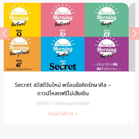
เหตุผลที่คนเราควรหยุดบรรเลง เพลงเศร้า ให้กับชีวิต
บทความจาก พระอาจารย์ชาญชัย
MIND
/
cheewajitmedia
Read More +