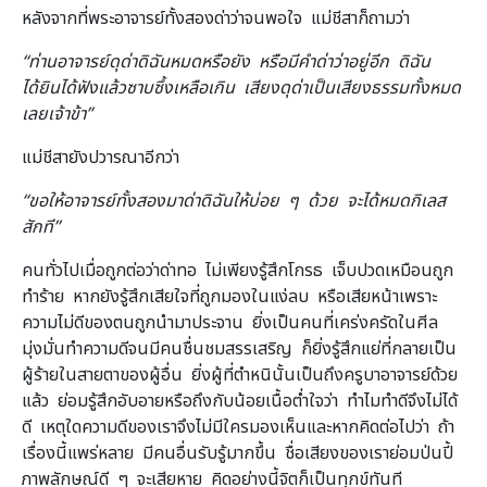
หลังจากที่พระอาจารย์ทั้งสองด่าว่าจนพอใจ แม่ชีสาก็ถามว่า
“ท่านอาจารย์ดุด่าดิฉันหมดหรือยัง หรือมีคำด่าว่าอยู่อีก ดิฉัน
ได้ยินได้ฟังแล้วซาบซึ้งเหลือเกิน เสียงดุด่าเป็นเสียงธรรมทั้งหมด
เลยเจ้าข้า”
แม่ชีสายังปวารณาอีกว่า
“ขอให้อาจารย์ทั้งสองมาด่าดิฉันให้บ่อย ๆ ด้วย จะได้หมดกิเลส
สักที”
คนทั่วไปเมื่อถูกต่อว่าด่าทอ ไม่เพียงรู้สึกโกรธ เจ็บปวดเหมือนถูก
ทำร้าย หากยังรู้สึกเสียใจที่ถูกมองในแง่ลบ หรือเสียหน้าเพราะ
ความไม่ดีของตนถูกนำมาประจาน ยิ่งเป็นคนที่เคร่งครัดในศีล
มุ่งมั่นทำความดีจนมีคนชื่นชมสรรเสริญ ก็ยิ่งรู้สึกแย่ที่กลายเป็น
ผู้ร้ายในสายตาของผู้อื่น ยิ่งผู้ที่ตำหนินั้นเป็นถึงครูบาอาจารย์ด้วย
แล้ว ย่อมรู้สึกอับอายหรือถึงกับน้อยเนื้อต่ำใจว่า ทำไมทำดีจึงไม่ได้
ดี เหตุใดความดีของเราจึงไม่มีใครมองเห็นและหากคิดต่อไปว่า ถ้า
เรื่องนี้แพร่หลาย มีคนอื่นรับรู้มากขึ้น ชื่อเสียงของเราย่อมป่นปี้
ภาพลักษณ์ดี ๆ จะเสียหาย คิดอย่างนี้จิตก็เป็นทุกข์ทันที