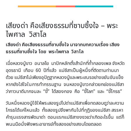
เสียงด่า คือเสียงธรรมที่ซาบซึ้งใจ – พระ
ไพศาล วิสาโล
เสียงด่า คือเสียงธรรมที่ซาบซึ้งใจ มาจากบทความเรื่อง เสียง
ธรรมที่ซาบซึ้งใจ โดย พระไพศาล วิสาโล
เมื่อหลวงปู่ขาว อนาลโย มาปักหลักตั้งสำนักที่ถ้ำกลองเพล จังหวัด
อุดรธานี เกือบ 60 ปีที่แล้ว แม่ชีสาเป็นผู้หนึ่งที่ติดตามท่านมา
ด้วย แม่ชีสาไม่เพียงอุปัฏฐากหลวงปู่และพระเณรอย่างขยันขันแข็ง
หากยังใส่ใจในการทำกรรมฐาน จนหลวงปู่ขาวกล่าวยกย่องแม่ชีสา
ว่าภาวนาดีมากจนละ “ขี้” ได้สองกอง คือ “ขี้โลภ” และ “ขี้โกรธ”
วันหนึ่งหลวงปู่ใช้ให้พระสองรูปไปด่าแม่ชีสาเพื่อทดสอบดูว่าละความ
โกรธได้แค่ไหนแล้ว ทั้งสองรูปจึงพากันไปที่กุฏิของแม่ชีสา สรรหา
คำรุนแรงสารพัดมาด่า ตอนแรกแม่ชีสางงงวยว่าเกิดอะไรขึ้น แต่ก็
พนมมือนั่งฟังพระอาจารย์ทั้งสองอย่างสงบโดยตลอด