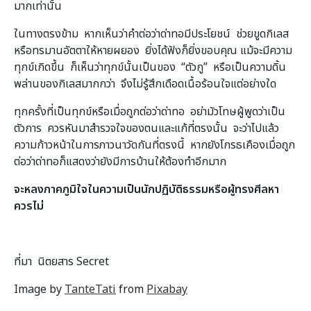
มากเท่านั้น
ในทางตรงข้าม หากเห็นว่าคำต่อว่าด่าทอมีประโยชน์ ช่วยขูดกิเลส
หรือทรมานอัตตาให้หายผยอง ยิ่งได้ฟังก็ยิ่งขอบคุณ แม้จะมีความ
ทุกข์เกิดขึ้น ก็เห็นว่าทุกข์นั้นเป็นของ “ตัวกู” หรือเป็นความดิ้น
พล่านของกิเลสมากกว่า จึงไม่รู้สึกเดือดเนื้อร้อนใจแต่อย่างใด
ทุกครั้งที่เป็นทุกข์หรือเมื่อถูกต่อว่าด่าทอ อย่ามัวโทษผู้พูดว่าเป็น
ตัวการ ควรหันมาสำรวจใจของตนและแก้ที่ตรงนั้น จะว่าไปแล้ว
ความก้าวหน้าในการภาวนาวัดกันที่ตรงนี้ หากยังโกรธเคืองเมื่อถูก
ต่อว่าด่าทอก็แสดงว่ายังมีการบ้านให้ต้องทำอีกมาก
จะหลงภาคภูมิใจในความเป็นนักปฏิบัติธรรมหรือผู้ทรงศีลหา
ควรไม่
ที่มา นิตยสาร Secret
Image by
TanteTati
from
Pixabay