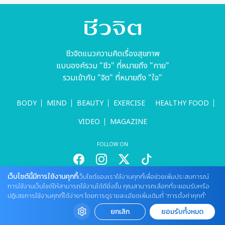
ชีวจิตแนวความคิดเรื่องสุขภาพ
แบบองค์รวม "ชีว" ที่หมายถึง "กาย"
รวมเข้ากับ "จิต" ที่หมายถึง "ใจ"
BODY
MIND
BEAUTY
EXERCISE
HEALTHY FOOD
VIDEO
MAGAZINE
FOLLOW ON
เว็บไซต์นี้มีการใช้งานคุกกี้
เว็บไซต์ของเราใช้งานคุกกี้เพื่อช่วยเพิ่มประสบการณ์
สนใจลงโฆษณากับเว็บไซต์
การใช้งานเว็บไซต์ให้สามารถใช้งานได้ดียิ่งขึ้น คุณสามารถเลือกที่จะยอมรับหรือ
ปฏิเสธการใช้งานคุกกี้ได้ง่ายๆ โดยการดูรายละเอียดเพิ่มเติมที่ “การตั้งค่าคุกกี้”
Tel : 085 661 4629 / (จันทร์ - ศุกร์ เวลา 09.00 - 18.00 น)
cheewajitmedia@gmail.com
ยกเลิก
ยอมรับทั้งหมด
ติดต่อแจ้งปัญหาหรือร้องเรียน