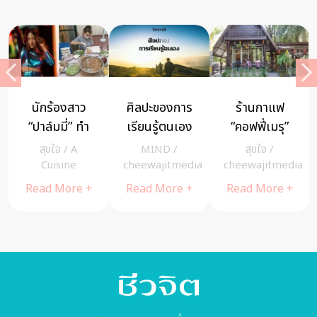
ร้านกาแฟ
ถึงเพื่อนที่ชื่อ ”
เจริญมรณสติ
ปั
“คอฟฟี่เมรุ”
ความโลภ ” –
ง่ายๆ ด้วย 5
ล
จิบกาแฟชม
เพื่อนบ้านของ
Step ฝึกตาย
สุขใจ
/
MIND
/
MIND
/
A
เมรุ สอนใจให้
จิตใจมนุษย์
ก่อนเข้านอน
ช
cheewajitmedia
cheewajitmedia
Cuisine
ปลงชีวิต
Read More +
Read More +
Read More +
R