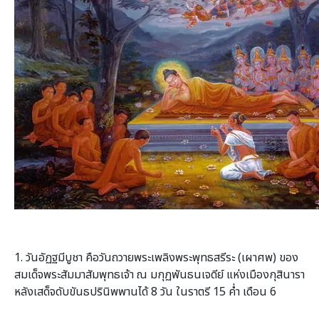
1. วันอัฏฐมีบูชา คือวันถวายพระเพลิงพระพุทธสรีระ (เผาศพ) ของ
สมเด็จพระสัมมาสัมพุทธเจ้า ณ มกุฏพันธนเจดีย์ แห่งเมืองกุสินารา
หลังเสด็จดับขันธปรินิพพานได้ 8 วัน ในราตรี 15 ค่ำ เดือน 6