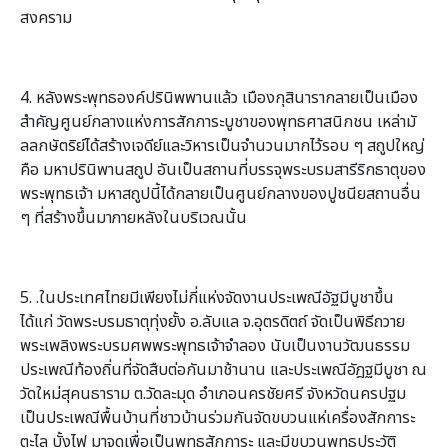
สงคราม
4. หลังพระพุทธองค์ปรินิพพานแล้ว เมืองกุสินารากลายเป็นเมือง
สำคัญศูนย์กลางแห่งการสักการะบูชาของพุทธศาสนิกชน เหล่ามั
ลลกษัตริย์ได้สร้างเจดีย์และวิหารเป็นจำนวนมากไว้รอบ ๆ สถูปใหญ่
คือ มหาปรินิพานสถูป อันเป็นสถานที่บรรจุพระบรมสารีริกธาตุของ
พระพุทธเจ้า มหาสถูปนี้ได้กลายเป็นศูนย์กลางของปูชนียสถานอื่น
ๆ ที่สร้างขึ้นมาภายหลังในบริเวณนั้น
5. .ในประเทศไทยมีเพียงไม่กี่แห่งจัดงานประเพณีอัฐมีบูชาขึ้น
ได้แก่ วัดพระบรมธาตุทุ่งยั้ง อ.ลับแล จ.อุตรดิตถ์ จัดเป็นพิธีถวาย
พระเพลิงพระบรมศพพระพุทธเจ้าจำลอง นับเป็นงานวัฒนธรรม
ประเพณีท้องถิ่นที่จัดสืบต่อกันมาช้านาน และประเพณีอัฎฐมีบูชา ณ
วัดใหม่สุคนธาราม ต.วัดละมุด อำเภอนครชัยศรี จังหวัดนครปฐม
เป็นประเพณีพื้นบ้านที่ชาวบ้านร่วมกันจัดขบวนแห่เครื่องสักการะ
ตะไล บั้งไฟ มาจุดเพื่อเป็นพุทธสักการะ และมีขบวนพุทธประวัติ