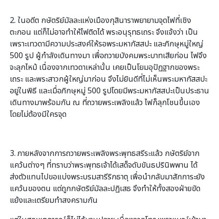
2. ในอดีต กษัตริย์มัลละแห่งเมืองกุสินาราพยายามจุดไฟที่เชิง
ตะกอน แต่ก็ไม่อาจทำให้ไฟติดได้ พระอนุรุทธเถระ จึงแจ้งว่า เป็น
เพราะเทวดามีความประสงค์ให้รอพระมหากัสสปะ และภิกษุหมู่ใหญ่
500 รูป ผู้กำลังเดินทางมา เพื่อถวายบังคมพระบาทเสียก่อน ไฟจึง
จะลุกไหม้ เนื่องจากเทวดาเหล่านั้น เคยเป็นโยมอุปัฏฐากของพระ
เถระ และพระสาวกผู้ใหญ่มาก่อน จึงไม่ยินดีที่ไม่เห็นพระมหากัสสปะ
อยู่ในพิธี และเมื่อภิกษุหมู่ 500 รูปโดยมีพระมหากัสสปะเป็นประธาน
เดินทางมาพร้อมกัน ณ ที่ถวายพระเพลิงแล้ว ไฟก็ลุกโชนขึ้นเอง
โดยไม่ต้องมีใครจุด
3. ภายหลังจากการถวายพระเพลิงพระพุทธสรีระแล้ว กษัตริย์จาก
แคว้นต่างๆ ที่ทราบว่าพระพุทธเจ้าได้เสด็จดับขันธปรินิพพาน ได้
ส่งตัวแทนไปขอแบ่งพระบรมสารีริกธาตุ เพื่อนำกลับมาสักการะยัง
แคว้นของตน แต่ถูกกษัตริย์มัลละปฏิเสธ จึงทำให้ทั้งสองฝ่ายขัด
แย้งและเตรียมทำสงครามกัน