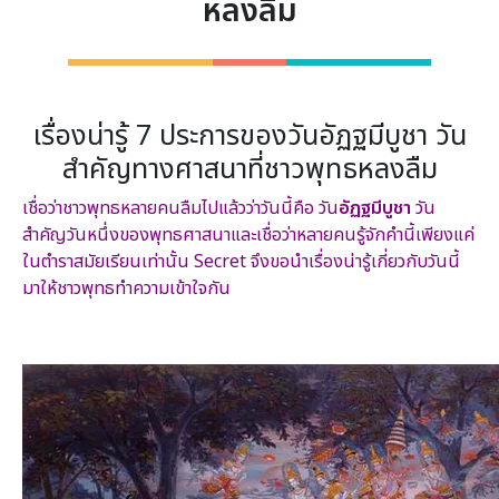
หลงลืม
เรื่องน่ารู้ 7 ประการของวันอัฏฐมีบูชา วัน
สำคัญทางศาสนาที่ชาวพุทธหลงลืม
เชื่อว่าชาวพุทธหลายคนลืมไปแล้วว่าวันนี้คือ วัน
อัฏฐมีบูชา
วัน
สำคัญวันหนึ่งของพุทธศาสนาและเชื่อว่าหลายคนรู้จักคำนี้เพียงแค่
ในตำราสมัยเรียนเท่านั้น Secret จึงขอนำเรื่องน่ารู้เกี่ยวกับวันนี้
มาให้ชาวพุทธทำความเข้าใจกัน