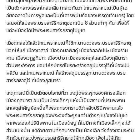
แต่ในสุดเหตุการณ์ก็ไม่ได้บานปลาย เนื่องจากโทณพราหมณ์เข้ามา
เป็นตัวกลางเจรจาไกล่เกลี่ย (กล่าวกันว่า โทณพราหมณ์เป็นผู้เฉ
ลียดฉลาดในการพูดและเป็นที่เคารพนับถือของบรรดาเจ้านคร) โดย
เสนอให้แบ่งพระบรมสารีริกธาตุออกเป็น 8 ส่วนเท่าๆ กัน เพื่อให้
แต่ละเมืองได้นำพระบรมสารีริกธาตุไปบูชา
เมื่อตกลงได้แล้วโทณพราหมณ์ก็ใช้ทะนานตวงพระบรมสารีริกธาตุ
แจกให้แก่ เมืองเวสาลี เมืองกบิลพัสดุ์ เมืองอัลลกัปปะ เมืองราม
คาม เมืองเวฏฐทีปกะ เมืองปาวา เมืองราชคฤห์และเมืองกุสินารา
ส่วนพระอังคาร มอบให้กษัตริย์โมริยะสร้างสถูปบรรจุไว้ที่เมืองปิป
ผลิวัน และโทณพราหมณ์ ก็สร้างสถูปบรรจุทะนานตวงพระบรม
สารีริกธาตุไว้ ที่เมืองกุสินารา
เหตุการณ์นี้เป็นตัวตอบโจทย์ที่ว่า เหตุใดพระพุทธองค์ทรงเลือก
เมืองกุสินารา อันเป็นเมืองเล็กๆ แห่งนี้เป็นสถานที่ปรินิพพาน
สาเหตุสำคัญข้อหนึ่งก็เพราะทรงทราบดีว่าหลังปรินิพพานแล้ว
พระบรมสารีริกธาตุของพระองค์จะถูกแคว้นต่างๆ แย่งชิงไปบูชา
หากพระองค์ปรินิพพานในเมืองใหญ่ ก็ไม่มีทางที่เมืองเล็กๆ จะได้
ส่วนแบ่งนั้น แต่ด้วยความที่กุสินาราเป็นเมืองเล็ก จึงต้องยอมระงับ
ศึกด้วยการแบ่งพระบรมสารีริกธาตุให้ทุกเมือง เพื่อไม่ให้เกิด