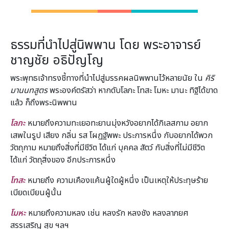
ธรรมที่นำไปสู่นิพพาน โดย พระอาจารย์
ชาญชัย อธิปัญโญ
พระพุทธเจ้าทรงชี้ทางที่นำไปสู่มรรคผลนิพพานไว้หลายนัย ใน
คิริ
มานนทสูตร
พระองค์ตรัสว่า หากดับโลภะ โทสะ โมหะ มานะ ทิฐิได้ขาด
แล้ว ก็ถึงพระนิพพาน
ธรรมที่นำไปสู่นิพพาน
โลภะ
หมายถึงความทะเยอทะยานมุ่งหวังอยากได้กิเลสกาม อยาก
เสพในรูป เสียง กลิ่น รส โผฏฐัพพะ ประการหนึ่ง กับอยากได้พวก
วัตถุกาม หมายถึงสิ่งที่มีชีวิต ได้แก่ บุคคล สัตว์ กับสิ่งที่ไม่มีชีวิต
ได้แก่ วัตถุสิ่งของ อีกประการหนึ่ง
โทสะ
หมายถึง ความเคืองแค้นผู้ใดผู้หนึ่ง เป็นเหตุให้ประทุษร้าย
เบียดเบียนผู้นั้น
โมหะ
หมายถึงความหลง เช่น หลงรัก หลงชัง หลงลาภยศ
สรรเสริญ สุข ฯลฯ