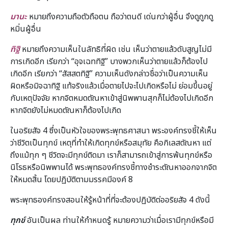
มานะ
หมายถึงความถือตัวถือตน ถือว่าตนดี เด่นกว่าผู้อื่น จึงดูถูกดู
หมิ่นผู้อื่น
ทิฐิ
หมายถึงความเห็นในลัทธิที่ผิด เช่น เห็นว่าตายแล้วดับสูญไม่มี
การเกิดอีก เรียกว่า “อุจเฉททิฐิ” บางพวกเห็นว่าตายแล้วก็ต้องไป
เกิดอีก เรียกว่า “สัสสตทิฐิ” ความเห็นดังกล่าวชื่อว่าเป็นความเห็น
ผิดหรือมิจฉาทิฐิ แท้จริงแล้วเมื่อตายไปจะไปเกิดหรือไม่ ย่อมขึ้นอยู่
กับเหตุปัจจัย หากจิตหมดตัณหาเข้าสู่นิพพานสุกก็ไม่ต้องไปเกิดอีก
หากจิตยังไม่หมดตัณหาก็ต้องไปเกิด
ในอริยสัจ 4 ซึ่งเป็นหัวใจของพระพุทธศาสนา พระองค์ทรงชี้ให้เห็น
ว่าชีวิตเป็นทุกข์ เหตุที่ทำให้เกิดทุกข์หรือสมุทัย คือกิเลสตัณหา แต่
ถึงแม้ทุก ๆ ชีวิตจะมีทุกข์ติดมา เราก็สามารถเข้าสู่การพ้นทุกข์หรือ
นิโรธหรือนิพพานได้ พระพุทธองค์ทรงชี้ทางชำระตัณหาออกจากจิต
ให้หมดสิ้น โดยปฏิบัติตามมรรคมีองค์ 8
พระพุทธองค์ทรงสอนให้รู้หน้าที่ที่จะต้องปฏิบัติต่ออริยสัจ 4 ดังนี้
ทุกข์
อันเป็นผล ท่านให้กำหนดรู้ หมายความว่าเมื่อเรามีทุกข์หรือมี