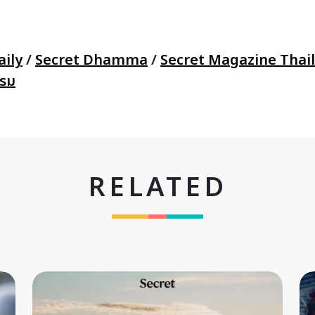
ily
/
Secret Dhamma
/
Secret Magazine Thai
รรม
RELATED