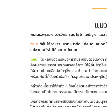
แมวโ
พระดร.พระมหาบวรวิทย์ รตนโชโต ไขปัญหา
แมวโ
ถาม:
ดิฉันให้อาหารแมวที่หน้าตึก แต่คนดูแลบอกให
แต่ช่วยอะไรไม่ได้ จะบาปไหมคะ
ตอบ:
ในหลักของพรหมวิหารที่ประกอบด้วยเมตตา กรุณ
คือมีความปรารถนาอย่างแรงกล้าที่จะให้ผู้อื่นสัตว์อื่น
ให้ความช่วยเหลือทั้งวัตถุสิ่งของ คำแนะนำ โอกาสแล
พร้อมกันนี้ก็ต้องนำข้อที่ ๔ คืออุเบกขามาประพฤติปฏิ
กล่าวคือเมื่อเราได้ทำทั้ง ๓ ข้อเบื้องต้นอย่างจริงจ
โลกย่อมเป็นไปตามกรรม และมีกรรมเป็นของของตน ด
มีหลายกรณีที่คนรักษ์สัตว์ต้องทะเลาะกับเพื่อนมนุษย์