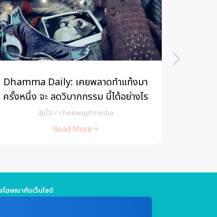
Dhamma Daily: เคยพลาดทำแท้งมา
5 วิธี ค้
ครั้งหนึ่ง จะ ลดวิบากกรรม นี้ได้อย่างไร
คะ
สุขใจ
/
cheewajitmedia
Read More +
โฆษณากับเว็บไซต์
5 661 4629 / (จันทร์ - ศุกร์ เวลา 09.00 - 18.00 น)
jitmedia@gmail.com