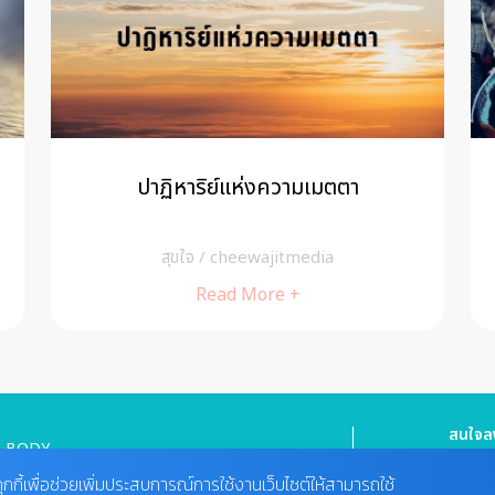
ปาฏิหาริย์แห่งความเมตตา
สุขใจ
/
cheewajitmedia
Read More +
สนใจลง
BODY
HEALTHY FOOD
Tel : 08
cheewa
ุกกี้เพื่อช่วยเพิ่มประสบการณ์การใช้งานเว็บไซต์ให้สามารถใช้
MIND