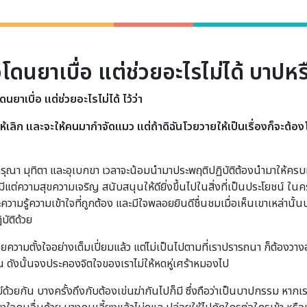
ดนยาเบื่อ แต่ช่วยอะไรไม่ได้ บาปหร
ดนยาเบื่อ
แต่ช่วยอะไรไม่ได้ ไว้ว่า
้เลิก และจะให้คนมากำจัดแมว แต่ถ้าดิฉันโวยวายให้เป็นเรื่องก็จะต้อง
า มุทิตา และอุเบกขา เวลาจะน้อมนำมาประพฤติปฏิบัติต้องนำมาให้ครบทั้ง
มีแต่ความสุขความเจริญ สนับสนุนให้ดียิ่งขึ้นไปในสิ่งที่เป็นประโยชน์ ในครา
ะความรู้ความเข้าใจที่ถูกต้อง และมีใจพลอยยินดีชื่นชมเมื่อเห็นเขาเหล่า
บัติด้วย
ังด้วยความตั้งใจอย่างเต็มเปี่ยมแล้ว แต่ไม่เป็นไปตามที่เราปรารถนา ก็ต้อง
ังนั้นจงประคองจิตใจของเราไม่ให้หดหู่เศร้าหมองไป
ด้วยกัน บางครั้งถึงกับต้องเข่นฆ่ากันไปก็มี ซึ่งถือว่าเป็นบาปกรรม หากเร