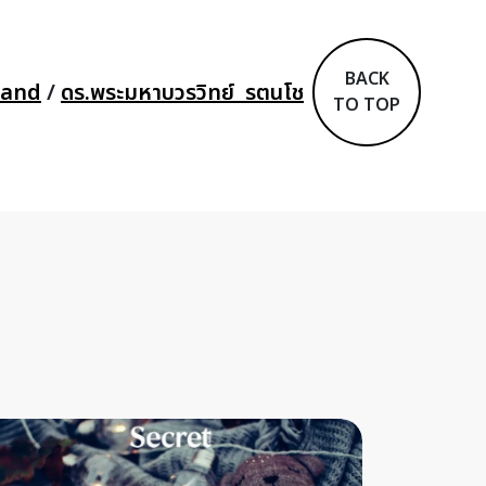
BACK
land
/
ดร.พระมหาบวรวิทย์ รตนโช
TO TOP