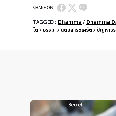
SHARE ON
TAGGED :
Dhamma
/
Dhamma Da
โต
/
ธรรมะ
/
นิตยสารซีเคร็ต
/
ปัญหาธ