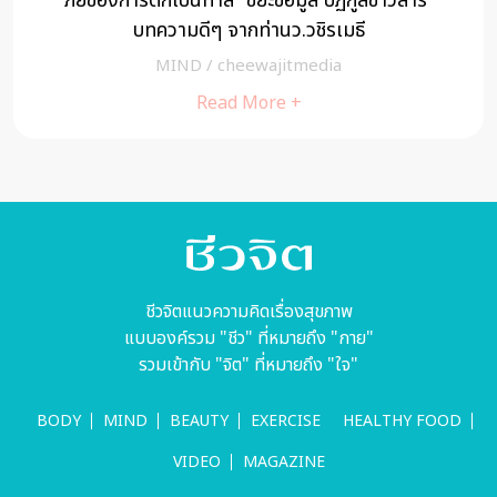
ภัยของการตกเป็นทาส “ขยะข้อมูล ปฏิกูลข่าวสาร”
บทความดีๆ จากท่านว.วชิรเมธี
MIND
/
cheewajitmedia
Read More +
ชีวจิตแนวความคิดเรื่องสุขภาพ
แบบองค์รวม "ชีว" ที่หมายถึง "กาย"
รวมเข้ากับ "จิต" ที่หมายถึง "ใจ"
BODY
MIND
BEAUTY
EXERCISE
HEALTHY FOOD
VIDEO
MAGAZINE