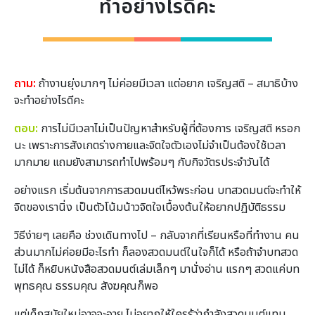
ทำอย่างไรดีคะ
ถาม:
ถ้างานยุ่งมากๆ ไม่ค่อยมีเวลา แต่อยาก เจริญสติ – สมาธิบ้าง
จะทำอย่างไรดีคะ
ตอบ:
การไม่มีเวลาไม่เป็นปัญหาสำหรับผู้ที่ต้องการ เจริญสติ หรอก
นะ เพราะการสังเกตร่างกายและจิตใจตัวเองไม่จำเป็นต้องใช้เวลา
มากมาย แถมยังสามารถทำไปพร้อมๆ กับกิจวัตรประจำวันได้
อย่างแรก เริ่มต้นจากการสวดมนต์ไหว้พระก่อน บทสวดมนต์จะทำให้
จิตของเรานิ่ง เป็นตัวโน้มน้าวจิตใจเบื้องต้นให้อยากปฏิบัติธรรม
วิธีง่ายๆ เลยคือ ช่วงเดินทางไป – กลับจากที่เรียนหรือที่ทำงาน คน
ส่วนมากไม่ค่อยมีอะไรทำ ก็ลองสวดมนต์ในใจก็ได้ หรือถ้าจำบทสวด
ไม่ได้ ก็หยิบหนังสือสวดมนต์เล่มเล็กๆ มานั่งอ่าน แรกๆ สวดแค่บท
พุทธคุณ ธรรมคุณ สังฆคุณก็พอ
แต่เด็กสมัยใหม่อาจจะอาย ไม่อยากให้ใครรู้ว่ากำลังสวดมนต์แทน