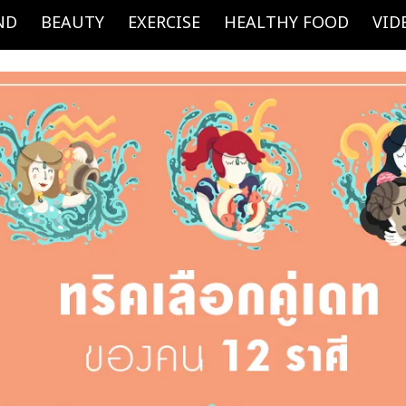
ND
BEAUTY
EXERCISE
HEALTHY FOOD
VID