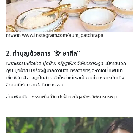
ภาพจาก
www.instagram.com/aum_patchrapa
2. ทำบุญด้วยการ “รักษาศีล”
เพราะธรรมะคือชีวิต
ปุยฝ้าย ณัฏฐพัชร วิพัธครตระกูล
แม้ภายนอก
คุณ ปุยฝ้าย นักร้องผู้มากความสามารถจากทรู อะคาเดมี่ แฟนเท
เชีย ซีซั่น 4 อาจดูเป็นสาวสมัยใหม่ แต่เธอเป็นคนในวงการบันเทิง
อีกคนที่หันมาสนใจศึกษาธรรมะ
อ่านเพิ่มเติม :
ธรรมะคือชีวิต ปุยฝ้าย ณัฏฐพัชร วิพัธครตระกูล