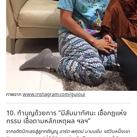
ภาพจาก
www.instagram.com/guioui
10. ทำบุญด้วยการ “มีสัมมาทัศนะ เชื่อกฎแห่ง
กรรม เชื่อตามหลักเหตุผล ฯลฯ”
จากอดีตนักเลงสู่ลูกกตัญญู
อาร์ต-พศุตม์ บานแย้ม
แต่วันหนึ่งเขา