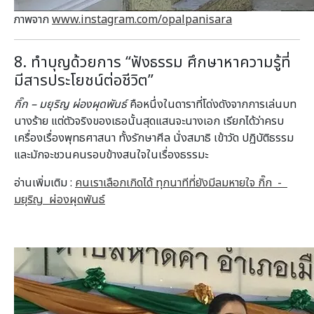
ภาพจาก
www.instagram.com/opalpanisara
8. ทำบุญด้วยการ “ฟังธรรม ศึกษาหาความรู้ที่
มีสารประโ
ยชน์ต่อชีวิต”
กิ๊ก – มยุริญ ผ่องผุดพันธ์
คือหนึ่งในดาราที่โด่งดังจากการเล่นบท
นางร้าย แต่ตัวจริงของเธอนั้นสุดแสนจะนางเอก เรียกได้ว่าครบ
เครื่องเรื่องพุทธศาสนา ทั้งรักษาศีล นั่งสมาธิ เข้าวัด ปฏิบัติธรรม
และมักจะชวนคนรอบข้างสนใจในเรื่องธรรมะ
อ่านเพิ่มเติม :
คนเราเลือกเกิดได้ ทุกนาทีที่ยังมีลมหายใจ กิ๊ก -
มยุริญ ผ่องผุดพันธ์