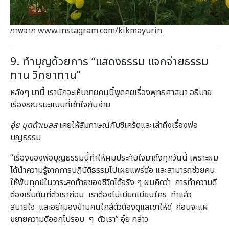
ภาพจาก
www.instagram.com/kikmayurin
9. ทำบุญด้วยการ “แสดงธรรม แจกจ่ายธรรม
ทาน วิทยาทาน”
หลังๆ มานี้ เรามักจะเห็นฃายคนนี้พูดคุยเรื่องพุทธศาสนา อธิบาย
เรื่องธณรมะแบบที่เช้าใจกันง่าย
อุ๋ย บุดด้าเบลส
เคยให้สัมภาษณ์กับซีเคร็ตและเล่าถึงเรื่องพ่อ
บุญธรรม
“เรื่องของพ่อบุญธรรมนี้ทำให้ผมประทับใจมาถึงทุกวันนี้ เพราะผม
ได้นำความรู้จากการปฏิบัติธรรมไปเผยแพร่ต่อ และสามารถช่วยคน
ให้พ้นทุกข์ในวาระสุดท้ายของชีวิตได้จริง ๆ ผมคิดว่า การทำความดี
ต้องเริ่มต้นที่ตัวเราก่อน เราต้องไม่เบียดเบียนใคร ทำแล้ว
สบายใจ และอย่ามองข้ามคนใกล้ตัวต้องดูแลเขาให้ดี ก่อนจะแผ่
ขยายความดีออกไปรอบ ๆ ตัวเรา” อุ๋ย กล่าว