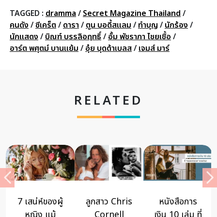
TAGGED :
dramma
/
Secret Magazine Thailand
/
คนดัง
/
ซีเคร็ต
/
ดารา
/
ตูน บอดี้สแลม
/
ทำบุญ
/
นักร้อง
/
นักแสดง
/
บิณฑ์ บรรลือฤทธิ์
/
อั้ม พัชราภา ไชยเชื้อ
/
อาร์ต พศุตม์ บานแย้ม
/
อุ๋ย บุดด้าเบลส
/
เจมส์ มาร์
RELATED
7 เสน่ห์ของผู้
ลูกสาว Chris
หนังสือการ
หญิง แม้
Cornell
เงิน 10 เล่ม ที่