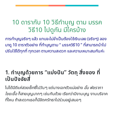
10 ดารากับ 10 วิธีทำบุญ ตาม มรรค
วิธี10 ไปดูกัน มีใครบ้าง
การทำบุญจริงๆ แล้ว แทบจะไม่จำเป็นต้องใช้เงินเ
ลย (จริงๆ) ลอง
มาดู 10 ดาราตัวอย่าง ที่ทำบุญตาม “ มรรควิธี10 ” ที่สามารถนำไป
ปรับใช้ได้ทุก
ที่ ทุกเวลา ตามความสะดวก และความเหมาะสมกันค่ะ
1. ทำบุญด้วยการ “แบ่งปัน” วัตถุ สิ่งของ ที่
เป็นปัจจัยสี่
ไม่ได้มีดีแค่สวยเซ็กซี่ไปวันๆ แต่นางเอกตัวแม่อย่าง
อั้ม พัชราภา
ไชยเชื้อ
ก็สายบุญมากๆ เช่นกันด้วย เรียกว่ามีงานบุญ งานบริจาค
ที่ไหน ถ้าสะดวกเธอก็มีจิตศรัทธาไปร่วมอยู่เสมอๆ