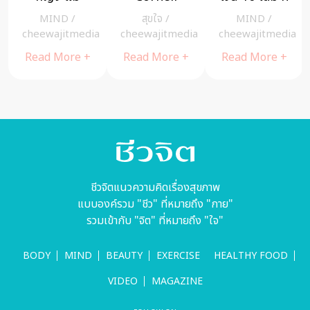
หน้าตา
บริจาคเงินจาก
คน “อยาก
MIND
/
สุขใจ
/
MIND
/
ธรรมดาแต่
การจำหน่าย
รวย” เขาอ่าน
a
cheewajitmedia
cheewajitmedia
cheewajitmedia
ดึงดูดสายตา
เพลงคัฟเวอร์
กัน!
Read More +
Read More +
Read More +
หนุ่มๆ
ที่ร่วมร้องกับ
พ่อให้การกุศล
ชีวจิตแนวความคิดเรื่องสุขภาพ
แบบองค์รวม "ชีว" ที่หมายถึง "กาย"
รวมเข้ากับ "จิต" ที่หมายถึง "ใจ"
BODY
MIND
BEAUTY
EXERCISE
HEALTHY FOOD
VIDEO
MAGAZINE