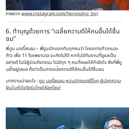
ภาพจาก
www.instagram.com/heronokjo_bin
6. ทำบุญด้วยการ “เฉลี่ยความดีให้คนอื่นได้ช
ื่น
ชม”
พี่
ตูน บอดี้สแลม
– พี่ตูนมักบอกกับทุกคนว่า โครงการก้าวคนละ
ก้าว เพื่อ 11 โรงพยาบาล จะเกิดไม่ได้ หากไม่มีทีมงานที่ดูแลเป็น
อย่างดี ไม่มีผู้ร่วมกิจกรรม ไม่มีทุก ๆ คนที่คอยให้กำลังใจ สิ่งที่พี่ตู
นย้ำอยู่เสมอ ถือว่าเป็นการแบ่่งความดีให้คนอื่นได้ชื่นชม
บทความน่าสนใจ :
ตูน บอดี้สแลม หนุ่มนักดนตรีร็อค ผู้ปลุกความ
ฝันในหัวใจวัยรุ่นไทยให้ลุกโชน!