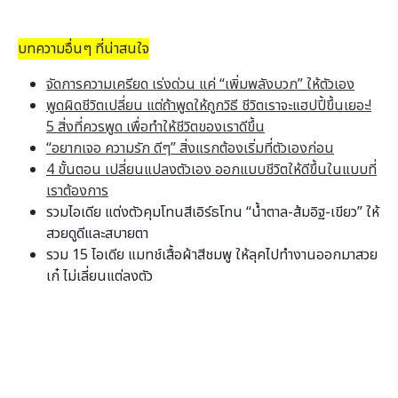
บทความอื่นๆ ที่น่าสนใจ
จัดการความเครียด เร่งด่วน แค่ “เพิ่มพลังบวก” ให้ตัวเอง
พูดผิดชีวิตเปลี่ยน แต่ถ้าพูดให้ถูกวิธี ชีวิตเราจะแฮปปี้ขึ้นเยอะ!
5 สิ่งที่ควรพูด เพื่อทำให้ชีวิตของเราดีขึ้น
“อยากเจอ ความรัก ดีๆ” สิ่งแรกต้องเริ่มที่ตัวเองก่อน
4 ขั้นตอน เปลี่ยนแปลงตัวเอง ออกแบบชีวิตให้ดีขึ้นในแบบที่
เราต้องการ
รวมไอเดีย แต่งตัวคุมโทนสีเอิร์ธโทน “น้ำตาล-ส้มอิฐ-เขียว” ให้
สวยดูดีและสบายตา
รวม 15 ไอเดีย แมทช์เสื้อผ้าสีชมพู ให้ลุคไปทำงานออกมาสวย
เก๋ ไม่เลี่ยนแต่ลงตัว