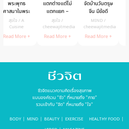
แตกต่างแต่ไม่
จัดบ้านวันตรุษ
Katsuura
แตกแยก –
จีน มีข้อดี
Hotel
ข้อคิดให้ชีวิตคู่
มากกว่าที่คิด
Mikazuki
สุขใจ
/
MIND
/
สุขใจ
/
A
เป็นสุข
กับ 5 เหตุผลที่
โรงแรมแห่งนี้
cheewajitmedia
cheewajitmedia
Cuisine
ทำให้อยากลุก
อุทิศให้ ผู้ป่วย
Read More +
Read More +
Read More +
ขึ้นมาจัดบ้าน
ติดเชื้อไวรัสโค
วิด-19 มาพัก
ชีวจิตแนวความคิดเรื่องสุขภาพ
แบบองค์รวม "ชีว" ที่หมายถึง "กาย"
รวมเข้ากับ "จิต" ที่หมายถึง "ใจ"
BODY
MIND
BEAUTY
EXERCISE
HEALTHY FOOD