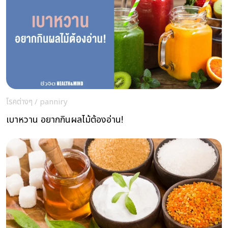
โรคต่างๆ
/
panniry
เบาหวาน อยากกินผลไม้ต้องอ่าน!