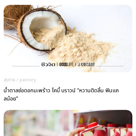
สุขกาย
/
panniry
น้ำตาลช่อดอกมะพร้าว โคบี้ บราวน์ “หวานติดลิ้น ฟินแค
ลน้อย”