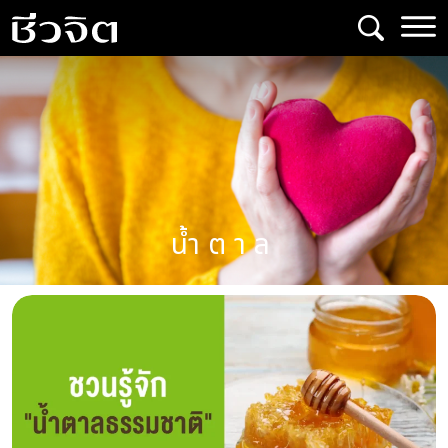
Skip
to
content
น้ำตาล