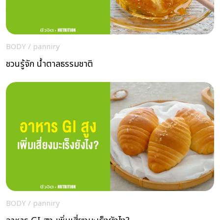
BODY
/
panniry
ชวนรู้จัก น้ำตาลธรรมชาติ
BODY
/
panniry