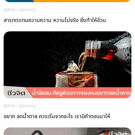
สุขกาย
/
panniry
สารทดแทนความหวาน หวานไม่จริง ยิ่งทำให้อ้วน
สุขกาย
/
panniry
อยาก ลดน้ำตาล ควรเริ่มจากอะไร เรามีคำตอบมาให้