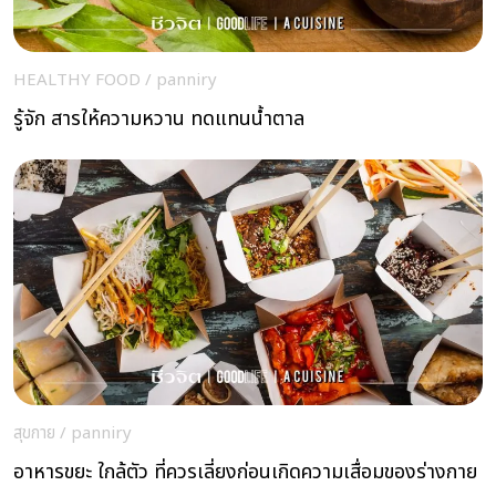
HEALTHY FOOD
/
panniry
รู้จัก สารให้ความหวาน ทดแทนน้ำตาล
สุขกาย
/
panniry
อาหารขยะ ใกล้ตัว ที่ควรเลี่ยงก่อนเกิดความเสื่อมของร่างกาย