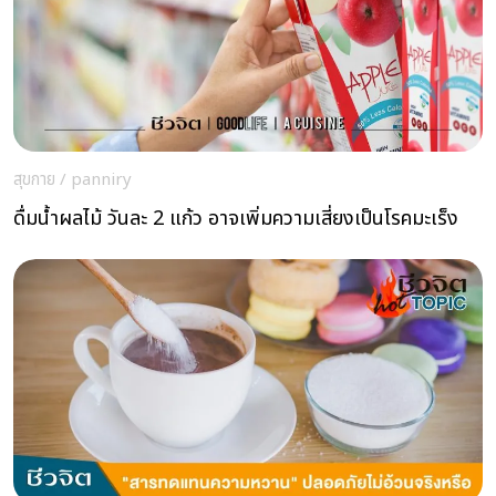
สุขกาย
/
panniry
ดื่มน้ำผลไม้ วันละ 2 แก้ว อาจเพิ่มความเสี่ยงเป็นโรคมะเร็ง