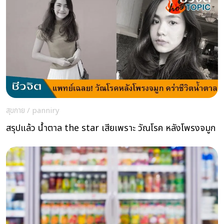
สุขกาย
/
panniry
สรุปแล้ว น้ำตาล the star เสียเพราะ วัณโรค หลังโพรงจมูก