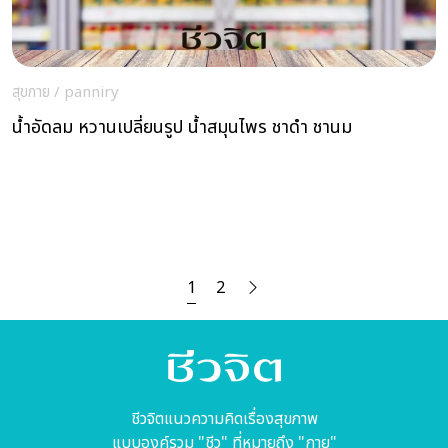
สุขกาย
/
panniry
น้ำอัดลม หวานเปลี่ยนรูป น้ำสมุนไพร ชาดำ ชานม
1
2
ชีวจิตแนวความคิดเรื่องสุขภาพ
แบบองค์รวม "ชีว" ที่หมายถึง "กาย"