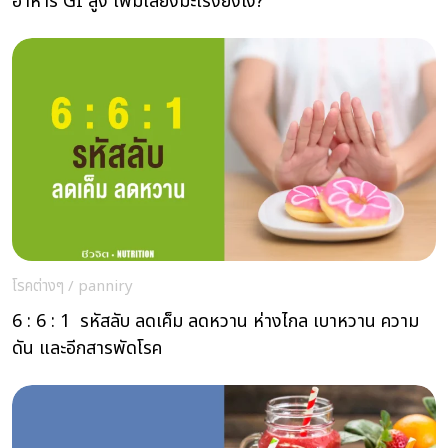
อาหาร GI สูง เพิ่มเสี่ยงมะเร็งยังไง?
โรคต่างๆ
/
panniry
6 : 6 : 1 รหัสลับ ลดเค็ม ลดหวาน ห่างไกล เบาหวาน ความ
ดัน และอีกสารพัดโรค