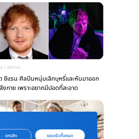
ใจ
/
admin
็ด ชีแรน ศิลปินหนุ่มเลิกบุหรี่และหันมาออก
ลังกาย เพราะอยากมีปอดที่สะอาด
ยกเลิก
ยอมรับทั้งหมด