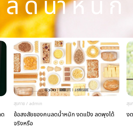
ลดน้ำหนัก
สุขกาย
/
admin
สุข
ลด
ข้อสงสัยของคนลดน้ำหนัก งดแป้ง ลดพุงได้
งด
จริงหรือ