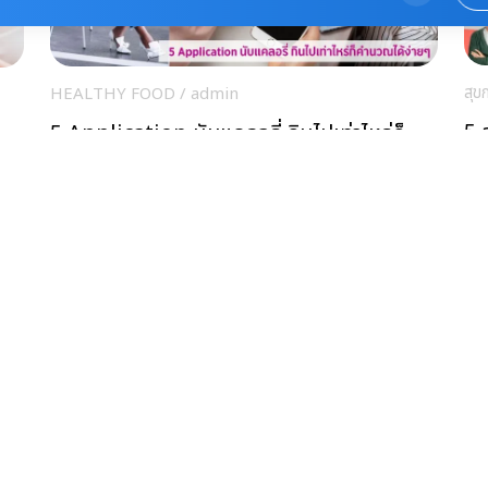
สุข
HEALTHY FOOD
/
admin
5 
5 Application นับแคลอรี่ กินไปเท่าไหร่ก็
คำนวณได้ง่ายๆ เอาใจคนรักสุขภาพ
สุข
สุขกาย
/
admin
ซุ
แจกสูตร น้ำเซเลอรี่ ลดน้ำหนัก พร้อมช่วย