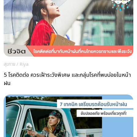
สุขกาย
/
Riya
5 โรคติดต่อ ควรเฝ้าระวังพิเศษ และกลุ่มโรคที่พบบ่อยในหน้า
ฝน