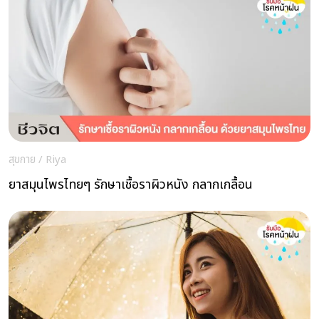
สุขกาย
/
Riya
ยาสมุนไพรไทยๆ รักษาเชื้อราผิวหนัง กลากเกลื้อน