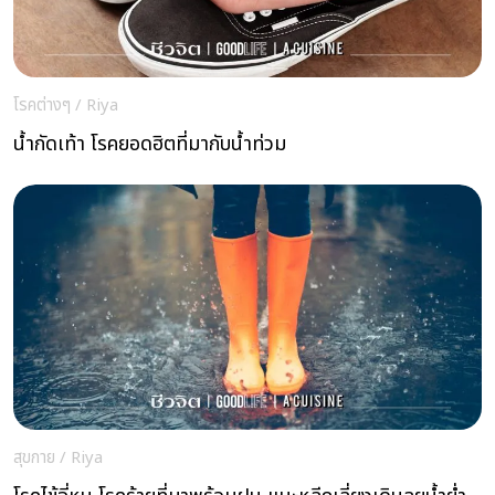
โรคต่างๆ
/
Riya
น้ำกัดเท้า โรคยอดฮิตที่มากับน้ำท่วม
สุขกาย
/
Riya