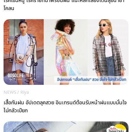
โรคไข้ฉี่หนู โรคร้ายที่มาพร้อมฝน แนะหลีกเลี่ยงเดินลุยน้ำย่ำ
โคลน
NEWS
/
Riya
เสื้อกันฝน อัปเดตลุคสวย ​อินเทรนด์ต้อนรับหน้าฝนแบบมั่นใจ​
ไม่กลัวเปียก