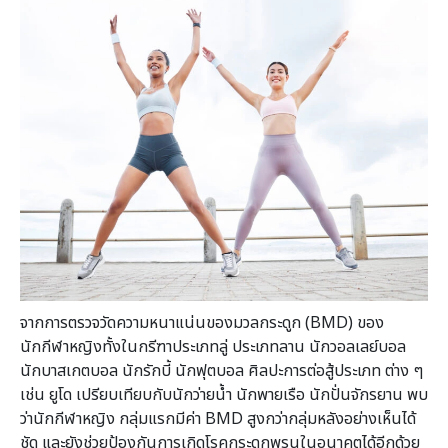
จากการตรวจวัดความหนาแน่นของมวลกระดูก (BMD) ของ
นักกีฬาหญิงทั้งในกรีฑาประเภทลู่ ประเภทลาน นักวอลเลย์บอล
นักบาสเกตบอล นักรักบี้ นักฟุตบอล ศิลปะการต่อสู้ประเภท ต่าง ๆ
เช่น ยูโด เปรียบเทียบกับนักว่ายน้ำ นักพายเรือ นักปั่นจักรยาน พบ
ว่านักกีฬาหญิง กลุ่มแรกมีค่า BMD สูงกว่ากลุ่มหลังอย่างเห็นได้
ชัด และยังช่วยป้องกันการเกิดโรคกระดูกพรุนในอนาคตได้อีกด้วย