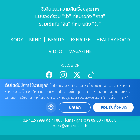
ชีวจิตแนวความคิดเรื่องสุขภาพ
แบบองค์รวม "ชีว" ที่หมายถึง "กาย"
รวมเข้ากับ "จิต" ที่หมายถึง "ใจ"
BODY
MIND
BEAUTY
EXERCISE
HEALTHY FOOD
VIDEO
MAGAZINE
FOLLOW ON
เว็บไซต์นี้มีการใช้งานคุกกี้
เว็บไซต์ของเราใช้งานคุกกี้เพื่อช่วยเพิ่มประสบการณ์
สนใจลงโฆษณากับเว็บไซต์
การใช้งานเว็บไซต์ให้สามารถใช้งานได้ดียิ่งขึ้น คุณสามารถเลือกที่จะยอมรับหรือ
ปฏิเสธการใช้งานคุกกี้ได้ง่ายๆ โดยการดูรายละเอียดเพิ่มเติมที่ “การตั้งค่าคุกกี้”
Tel : 085 661 4629 / (จันทร์ - ศุกร์ เวลา 09.00 - 18.00 น)
cheewajitmedia@gmail.com
ยกเลิก
ยอมรับทั้งหมด
ติดต่อแจ้งปัญหาหรือร้องเรียน
02-422-9999 ต่อ 4180 / (จันทร์ - ศุกร์ เวลา 09.00 - 18.00 น)
bdcx@amarin.co.th