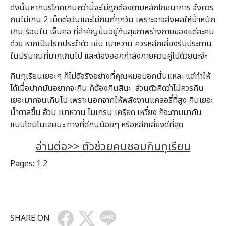
ดังนั้นหากบริโภคเกินกว่านี้จะไม่ถูกต้องตามหลักโภชนาการ จึงควร
กินไม่เกิน 2 เม็ดต่อวันและไม่กินถี่ทุกวัน เพราะอาจส่งผลให้น้ำหนัก
เกิน ร้อนใน เจ็บคอ ที่สำคัญขึ้นอยู่กับสุขภาพร่างกายของแต่ละคน
ด้วย หากเป็นโรคประจำตัว เช่น เบาหวาน ควรหลีกเลี่ยงรับประทาน
ในปริมาณที่มากเกินไป และต้องออกกำลังกายควบคู่ไปด้วยนะจ๊ะ
กินทุเรียนเยอะๆ ก็ไม่ดีจริงอย่างที่คุณหมอบอกนั่นแหละ แต่ทำให้
ได้เมื่อปากมันอยากจะกิน ก็ต้องกินสินะ ส่วนตัวคิดว่าไม่ควรกิน
เยอะมากจนเกินไป เพราะนอกจากให้พลังงานแคลอรี่ที่สูง กินเยอะ
น้ำตาลขึ้น อ้วน เบาหวาน ไมเกรน เครียด เหวี่ยง ก็จะตามมากัน
แบบโดมิโนเลยนะ ทางที่ดีกินน้อยๆ หรือหลีกเลี่ยงดีที่สุด
อ่านต่อ>> ตัวช่วยคนชอบกินทุเรียน
Pages:
1
2
SHARE ON