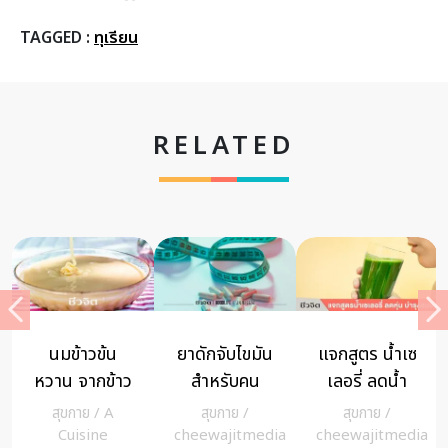
TAGGED :
ทุเรียน
RELATED
นมข้าวข้น
ยาดักจับไขมัน
แจกสูตร น้ำเซ
หวาน จากข้าว
สำหรับคน
เลอรี่ ลดน้ำ
หอมมะลิ โดย
อยากผอม
หนัก พร้อม
สุขกาย
/
A
สุขกาย
/
สุขกาย
/
ม.ธรรมศาสตร์
ควรหรือไม่
ช่วยบำรุง
Cuisine
cheewajitmedia
cheewajitmedia