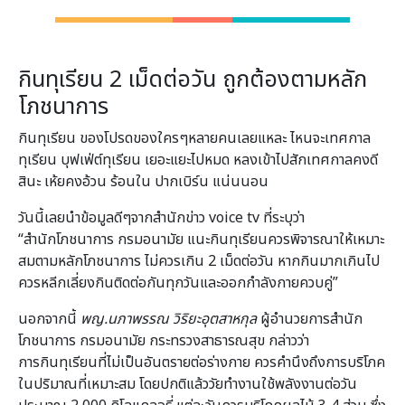
กินทุเรียน 2 เม็ดต่อวัน ถูกต้องตามหลัก
โภชนาการ
กินทุเรียน ของโปรดของใครๆหลายคนเลยแหละ ไหนจะเทศกาล
ทุเรียน บุฟเฟ่ต์ทุเรียน เยอะแยะไปหมด หลงเข้าไปสักเทศกาลคงดี
สินะ เห้ยคงอ้วน ร้อนใน ปากเบิร์น แน่นนอน
วันนี้เลยนำข้อมูลดีๆจากสำนักข่าว voice tv ที่ระบุว่า
“สำนักโภชนาการ กรมอนามัย แนะกินทุเรียนควรพิจารณาให้เหมาะ
สมตามหลักโภชนาการ ไม่ควรเกิน 2 เม็ดต่อวัน หากกินมากเกินไป
ควรหลีกเลี่ยงกินติดต่อกันทุกวันและออกกำลังกายควบคู่”
นอกจากนี้
พญ.นภาพรรณ วิริยะอุตสาหกุล
ผู้อำนวยการสำนัก
โภชนาการ กรมอนามัย กระทรวงสาธารณสุข กล่าวว่า
การกินทุเรียนที่ไม่เป็นอันตรายต่อร่างกาย ควรคำนึงถึงการบริโภค
ในปริมาณที่เหมาะสม โดยปกติแล้ววัยทำงานใช้พลังงานต่อวัน