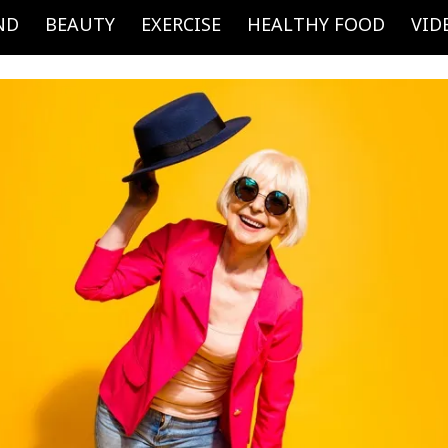
ND
BEAUTY
EXERCISE
HEALTHY FOOD
VID