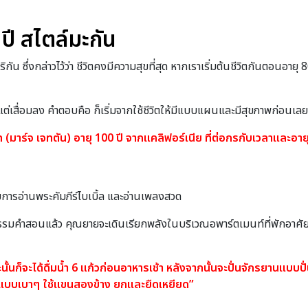
 ปี สไตล์มะกัน
ัน ซึ่งกล่าวไว้ว่า ชีวิตคงมีความสุขที่สุด หากเราเริ่มต้นชีวิตกันตอนอายุ 
มีแต่เสื่อมลง คำตอบคือ ก็เริ่มจากใช้ชีวิตให้มีแบบแผนและมีสุขภาพก่อนเลย
าร์จ เจทตัน) อายุ 100 ปี จากแคลิฟอร์เนีย ที่ต่อกรกับเวลาและอายุไ
่ด้วยการอ่านพระคัมภีร์ไบเบิ้ล และอ่านเพลงสวด
ำสอนแล้ว คุณยายจะเดินเรียกพลังในบริเวณอพาร์ตเมนท์ที่พักอาศัยอยู่
ั้นก็จะได้ดื่มน้ำ 6 แก้วก่อนอาหารเช้า หลังจากนั้นจะปั่นจักรยานแบบปั่น
ักแบบเบาๆ ใช้แขนสองข้าง ยกและยืดเหยียด”