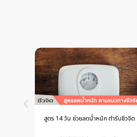
นัง เริม
สูตร 14 วัน ช่วยลดน้ำหนัก ตำรับชีวจิต