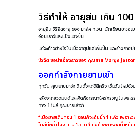
วิธีทำให้ อายุยืน เกิน 100
อายุยืน วิธียืดอายุ ของ มาร์ค ทเวน นักเขียนชาวอเมริก
อ่อนเยาว์และแข็งแรงขึ้น
แต่จะทำอย่างไรในเมื่ออายุมีแต่เพิ่มขึ้น และร่างกาย
ชีวจิต ขอนำเรื่องราวของ คุณยาย Marge Jetton (ม
ออกกำลังกายยามเช้า
ทุกวัน คุณยายมาร์จ ตื่นตั้งแต่ตีสี่ครึ่ง เริ่มวันใหม
หลังจากสวดมนต์และคิดพิจารณาใคร่ครวญในพระธรรมค
ทาง 1 ไมล์ คุณยายเล่าว่า
“เมื่อยายเดินครบ 1 รอบก็จะดื่มน้ำ 1 แก้ว เพราะฉะน
ไมล์ต่อชั่วโมง นาน 15 นาที ต่อด้วยการยกน้ำหน