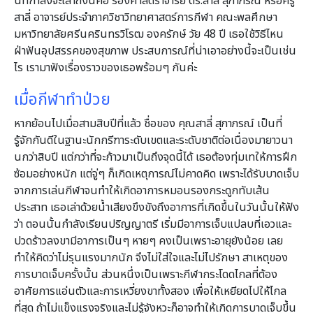
นที่กำลังจะเล่าถึงนี้คือ รองศาสตราจารย์ ดร.สาลี่ สุภาภรณ์ หรือครู
สาลี่ อาจารย์ประจำภาควิชาวิทยาศาสตร์การกีฬา คณะพลศึกษา
มหาวิทยาลัยศรีนครินทรวิโรฒ องครักษ์ วัย 48 ปี เธอใช้วิธีไหน
ฝ่าฟันอุปสรรคของสุขภาพ ประสบการณ์ที่น่าเอาอย่างนี้จะเป็นเช่น
ไร เรามาฟังเรื่องราวของเธอพร้อมๆ กันค่ะ
เมื่อกีฬาทำป่วย
หากย้อนไปเมื่อสามสิบปีที่แล้ว ชื่อของ คุณสาลี่ สุภาภรณ์ เป็นที่
รู้จักกันดีในฐานะนักกรีฑาระดับเขตและระดับชาติต่อเนื่องมายาวนา
นกว่าสิบปี แต่กว่าที่จะก้าวมาเป็นถึงจุดนี้ได้ เธอต้องทุ่มเทให้การฝึก
ซ้อมอย่างหนัก แต่จู่ๆ ก็เกิดเหตุการณ์ไม่คาดคิด เพราะได้รับบาดเจ็บ
จากการเล่นกีฬาจนทำให้เกิดอาการหมอนรองกระดูกทับเส้น
ประสาท เธอเล่าด้วยน้ำเสียงขึงขังถึงอาการที่เกิดขึ้นในวันนั้นให้ฟัง
ว่า ตอนนั้นกำลังเรียนปริญญาตรี เริ่มมีอาการเจ็บแปลบที่เอวและ
ปวดร้าวลงขามีอาการเป็นๆ หายๆ คงเป็นเพราะอายุยังน้อย เลย
ทำให้คิดว่าไม่รุนแรงมากนัก จึงไม่ใส่ใจและไม่ไปรักษา สาเหตุของ
การบาดเจ็บครั้งนั้น ส่วนหนึ่งเป็นเพราะกีฬากระโดดไกลที่ต้อง
อาศัยการแอ่นตัวและการเหวี่ยงขาทั้งสอง เพื่อให้เหยียดไปให้ไกล
ที่สุด ถ้าไม่แข็งแรงจริงและไม่รู้จังหวะก็อาจทำให้เกิดการบาดเจ็บขึ้น