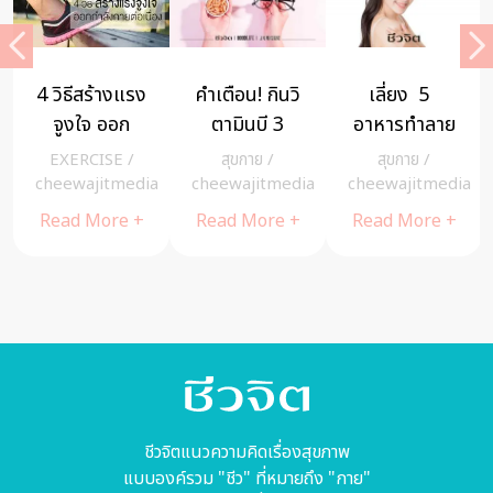
การล้างมือ
แบคทีเรียกิน
ถั่วดำ สยบ
ช่วยลดความ
เนื้อ โรคเนื้อ
มะเร็ง
เสี่ยงติดเชื้อได้
เน่าที่ต้องระวัง
ลำไส้ใหญ่
สุขกาย
/
สุขกาย
/
สุขกาย
/
pant
มากถึง 50%
a
cheewajitmedia
cheewajitmedia
Read More +
Read More +
Read More +
ชีวจิตแนวความคิดเรื่องสุขภาพ
แบบองค์รวม "ชีว" ที่หมายถึง "กาย"