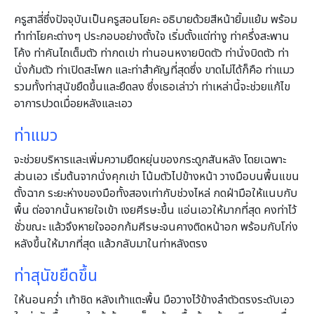
ครูสาลี่ซึ่งปัจจุบันเป็นครูสอนโยคะ อธิบายด้วยสีหน้ายิ้มแย้ม พร้อม
ทำท่าโยคะต่างๆ ประกอบอย่างตั้งใจ เริ่มตั้งแต่ท่างู ท่าครึ่งสะพาน
โค้ง ท่าคันไถเต็มตัว ท่ากดเข่า ท่านอนหงายบิดตัว ท่านั่งบิดตัว ท่า
นั่งก้มตัว ท่าเปิดสะโพก และท่าสำคัญที่สุดซึ่ง ขาดไม่ได้ก็คือ ท่าแมว
รวมทั้งท่าสุนัขยืดขึ้นและยืดลง ซึ่งเธอเล่าว่า ท่าเหล่านี้จะช่วยแก้ไข
อาการปวดเมื่อยหลังและเอว
ท่าแมว
จะช่วยบริหารและเพิ่มความยืดหยุ่นของกระดูกสันหลัง โดยเฉพาะ
ส่วนเอว เริ่มต้นจากนั่งคุกเข่า โน้มตัวไปข้างหน้า วางมือบนพื้นแขน
ตั้งฉาก ระยะห่างของมือทั้งสองเท่ากับช่วงไหล่ กดฝ่ามือให้แนบกับ
พื้น ต่อจากนั้นหายใจเข้า เงยศีรษะขึ้น แอ่นเอวให้มากที่สุด คงท่าไว้
ชั่วขณะ แล้วจึงหายใจออกก้มศีรษะจนคางติดหน้าอก พร้อมกับโก่ง
หลังขึ้นให้มากที่สุด แล้วกลับมาในท่าหลังตรง
ท่าสุนัขยืดขึ้น
ให้นอนคว่ำ เท้าชิด หลังเท้าแตะพื้น มือวางไว้ข้างลำตัวตรงระดับเอว