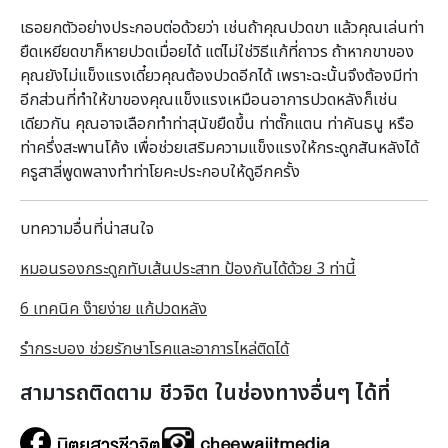
เธอยกตัวอย่างประกอบต่อด้วยว่า เช่นถ้าคุณปวดขา แล้วคุณเล่นท่า
ยืดเหยียดขาก็หายปวดเมื่อยได้ แต่ไม่ใช่วิธีแก้ที่ถาวร ถ้าหากขาของ
คุณยังไม่แข็งแรงเดี๋ยวคุณต้องปวดอีกได้ เพราะฉะนั้นจึงต้องมีท่า
อีกส่วนที่ทำให้ขาของคุณแข็งแรงเหมือนอาการปวดหลังก็เช่น
เดียวกัน คุณอาจเลือกทำท่าสุนัขยืดขึ้น ท่าตั๊กแตน ท่าคันธนู หรือ
ท่าครึ่งสะพานโค้ง เพื่อช่วยเสริมความแข็งแรงให้กระดูกสันหลังได้
ครูสาลี่พูดพลางทำท่าโยคะประกอบให้ดูอีกครั้ง
บทความอื่นที่น่าสนใจ
หมอนรองกระดูกทับเส้นประสาท ป้องกันได้ด้วย 3 ท่านี้
6 เทคนิค ง๊ายง่าย แก้ปวดหลัง
รำกระบอง ช่วยรักษาโรคและอาการไหล่ติดได้
สามารถติดตาม ชีวจิต ในช่องทางอื่นๆ ได้ที่