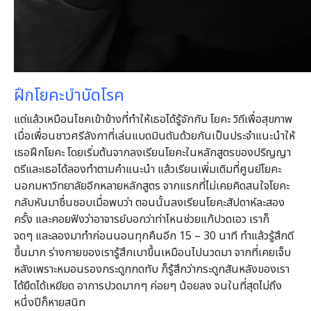
ฝึกโยคะบำบัดโรค
แต่แล้วเหมือนโชคเข้าข้างที่ทำให้เธอได้รู้จักกับ โยคะ วิถีเพื่อสุขภาพ
เมื่อเพื่อนชาวศรีลังกาที่เล่นแบดมินตันด้วยกันเป็นประจำแนะนำให้
เธอฝึกโยคะ โดยเริ่มต้นจากลงเรียนโยคะในหลักสูตรของปริญญา
ตรีและเธอได้ลองทำตามคำแนะนำ แล้วเรียนเพิ่มเติมที่ศูนย์โยคะ
นอกมหาวิทยาลัยอีกหลายหลักสูตร จากแรกที่ไม่เคยคิดสนใจโยคะ
กลับหันมาชื่นชอบเมื่อพบว่า ตอนนั้นลงเรียนโยคะสัปดาห์ละสอง
ครั้ง และคอยฟังว่าอาจารย์บอกว่าท่าไหนช่วยแก้ปวดเอว เราก็
จดๆ และลองมาทำก่อนนอนทุกคืนอีก 15 – 30 นาที ทำแล้วรู้สึกดี
ขึ้นมาก ร่างกายของเรารู้สึกเบาขึ้นเหมือนไปนวดมา จากที่เคยเจ็บ
หลังเพราะหมอนรองกระดูกกดทับ ก็รู้สึกว่ากระดูกสันหลังของเรา
ได้ยืดได้เหยียด อาการปวดมากๆ ค่อยๆ น้อยลง จนในที่สุดไม่ถึง
หนึ่งปีก็หายสนิท