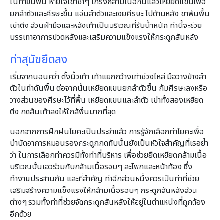
ในท่ายันพื้น หายใจเข้าช้าๆ เกร็งกล้ามเนื้อก้นแล้วเหยียดแขนเพื่อ
ยกลำตัวและศีรษะขึ้น แอ่นลำตัวและเงยศีรษะ ไปด้านหลัง ขาพ้นพื้น
เข่าตึง ส่วนฝ่ามือและหลังเท้าเป็นบริเวณที่รับน้ำหนัก ท่านี้จะช่วย
บรรเทาอาการปวดหลังและเสริมความแข็งแรงให้กระดูกสันหลัง
ท่าสุนัขยืดลง
เริ่มจากนอนคว่ำ ตั้งนิ้วเท้า เท้าแยกกว้างเท่าช่วงไหล่ มือวางข้างลำ
ตัวในท่าดันพื้น ต่อจากนั้นเหยียดแขนยกลำตัวขึ้น ก้มศีรษะลงหรือ
วางส่วนของศีรษะไว้ที่พื้น เหยียดแขนและลำตัว เข่าทั้งสองเหยียด
ตึง กดส้นเท้าลงให้ใกล้พื้นมากที่สุด
นอกจากการฝึกฝนโยคะเป็นประจำแล้ว การรู้จักเลือกท่าโยคะเพื่อ
บำบัดอาการหมอนรองกระดูกกดทับนั้นยังเป็นหัวใจสำคัญที่เธอย้ำ
ว่า ในการเลือกท่าควรมีทั้งท่าที่บริหาร เพื่อช่วยยืดเหยียดกล้ามเนื้อ
บริเวณบั้นเอวร่วมกับกล้ามเนื้อรอบๆ สะโพกและหน้าท้อง ซึ่ง
ทำงานประสานกัน และที่สำคัญ ท่าอีกส่วนหนึ่งควรเป็นท่าที่ช่วย
เสริมสร้างความแข็งแรงให้กล้ามเนื้อรอบๆ กระดูกสันหลังส่วน
ต่างๆ รวมทั้งท่าที่ช่วยจัดกระดูกสันหลังให้อยู่ในตำแหน่งที่ถูกต้อง
อีกด้วย