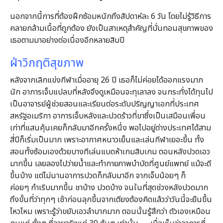
นอกจากนี้การที่ต้องฝึกซ้อมหนักถึงสัปดาห์ละ 6 วัน โดยไม่รู้วิธีการ
คลายกล้ามเนื้อที่ถูกต้อง ยังเป็นสาเหตุสำคัญที่บั่นทอนสุขภาพของ
เธอตามมาอย่างต่อเนื่องอีกหลายสิบปี
ฝ่าวิกฤติสุขภาพ
หลังจากเลิกแข่งกีฬาเมื่ออายุ 26 ปี เธอก็ไม่ค่อยได้ออกแรงมาก
นัก อาการเจ็บแปลบที่หลังจึงดูเหมือนจะทุเลาลง จนกระทั่งได้ทุนไป
เป็นอาจารย์ผู้ช่วยสอนและเรียนต่อระดับปริญญาเอกที่ประเทศ
สหรัฐอเมริกา อาการเจ็บหลังและปวดร้าวที่ขาซึ่งเป็นเสมือนเพื่อน
เก่าที่แสนคุ้นเคยก็กลับมาอีกครั้งหนึ่ง พอไปอยู่ต่างประเทศได้สาม
สี่ปีก็เริ่มเป็นมาก เพราะอากาศหนาวเย็นและเล่นกีฬาเยอะขึ้น ทั้ง
สอนทั้งซ้อมเองด้วยบางทีเล่นแบดห้าเกมสิบเกม ตอนหลังปวดเอว
มากขึ้น เลยลองไปว่ายน้ำและทำกายภาพบำบัดที่ศูนย์แพทย์ แม้จะดี
ขึ้นบ้าง แต่ไม่นานอาการปวดก็กลับมาอีก จากเจ็บน้อยๆ ก็
ค่อยๆ กำเริบมากขึ้น ชาบ้าง ปวดบ้าง จนในที่สุดช่วงหลังปวดมาก
ถึงขั้นที่ว่าทุกๆ เช้าก่อนลุกขึ้นจากเตียงต้องคิดแล้วว่าวันนี้จะยืนขึ้น
ไหวไหม เพราะรู้ว่าขยับเอวลำบากมาก ตอนนั้นรู้สึกว่า ตัวเองเหมือน