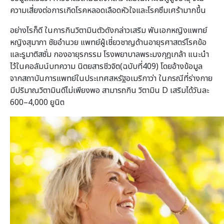
ความเสี่ยงต่อการเกิดโรคหลอดเลือดหัวใจและโรคซึมเศร้ามากขึ้น
อย่างไรก็ดี ในการกินวิตามินตัวดังกล่าวเสริม พันเอกหญิงแพทย์
หญิงสุมาภา ชัยอํานวย แพทย์ผู้เชี่ยวชาญด้านอายุรศาสตร์โรคข้อ
และรูมาติสซั่ม กองอายุรกรรม โรงพยาบาลพระมงกุฎเกล้า แนะนํา
ไว้ในคอลัมน์บทความ นิตยสารชีวจิต(ฉบับที่409) โดยอ้างข้อมูล
จากสถาบันการแพทย์ในประเทศสหรัฐอเมริกาว่า ในกรณีที่ร่างกาย
มีปริมาณวิตามินดีไม่เพียงพอ สามารถกิน วิตามิน D เสริมได้วันละ
600–4,000 ยูนิต