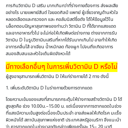
การกินวิตามิน D เสริม มากเกินกว่าที่ร่างกายต้องการ ส่งผลเสีย
อย่างไร นายแพทย์สันต์ ใจยอดศิลป์ แพทย์ ผู้เชี่ยวชาญด้านหัวใจ
หลอดเลือดและทรวงอก และ คอลัมนิสต์ชื่อดัง ได้ให้ข้อมูลไว้ใน
บล็อกตอบปัญหาสุขภาพของท่านว่า วิตามิน D ที่ได้จากแสงแดด
และจากอาหารทั่วไป จะไม่ก่อให้เกิดพิษต่อร่างกาย ต่างจากการรับ
วิตามิน D ในรูปวิตามินเสริมที่หากได้รับมากเกินไป อาจทําให้เกิด
อาการคลื่นไส้ อาเจียน น้ําหนักลด ท้องผูก ไปจนถึงเกิดอาการ
สมองสับสนและหัวใจเต้นผิดจังหวะได้
มีทางเลือกอื่นๆ ในการเพิ่มวิตามิน D หรือไม่
ผู้สูงอายุสามารถเพิ่มวิตามิน D ให้แก่ร่างกายได้ 2 ทาง ดังนี้
1. เพิ่มระดับวิตามิน D ในร่างกายด้วยการตากแดด
โดยความเข้มของแสงที่สามารถกระตุ้นให้ร่างกายสร้างวิตามิน D ได้
สูงสุดคือ ช่วง 10.00น.–15.00 น. แต่เนื่องจากการตากแดดในช่วง
ที่แสงมีความเข้มสูงต่อเนื่องเป็นประจํา อาจส่งผลให้เกิดโรค มะเร็ง
ผิวหนังได้ สถาบันสุขภาพแห่งชาติ ประเทศสหรัฐอเมริกา จึงแนะนํา
ว่า ควรตากแดดในช่วงเวลาดังกล่าวเพียงครั้งละ 15– 20 นาที