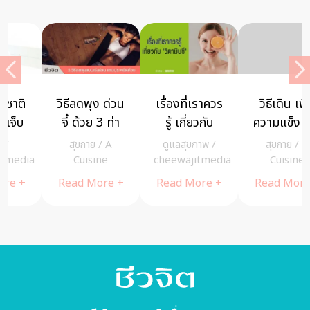
วิธีเดิน เพิ่ม
คุณค่าต่อ
4 สูตรสวย
ความแข็งแรง
สุขภาพของ
ฉบับแม่หญิง
ให้หัวใจ
อาหารอีสาน
การะเกด
สุขกาย
/
A
สุขกาย
/
สุขกาย
/
บุพเพสันนิวาส
a
Cuisine
cheewajitmedia
cheewajitmedia
Read More +
Read More +
Read More +