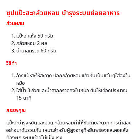
ซุปแป๊ะฮะกล้วยหอม บำรุงระบบย่อยอาหาร
ส่วนผสม
แป๊ะฮะแห้ง 50 กรัม
กล้วยหอม 2 ผล
น้ำตาลกรวด 60 กรัม
วิธีทำ
ล้างแป๊ะฮะให้สะอาด ปอกกล้วยหอมแล้วหั่นเป็นแว่นๆใส่ลงใน
หม้อ
ใส่น้ำ 3 ถ้วยและน้ำตาลกรวดลงในหม้อ ต้มให้เดือดประมาณ
15 นาที
สรรพคุณ
แป๊ะฮะบำรุงหยินและปอด กล้วยหอมทำให้ขับถ่ายสะดวก การนำสอง
อย่างมาต้มรวมกัน เหมาะสำหรับผู้สูงอายุที่หยินพร่องและคอแห้ง
ท้องผูก ระบบย่อยไม่แข็งแรง