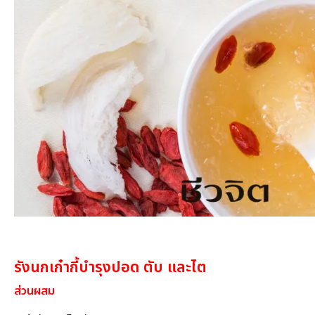
รังนกเก๋ากี้บำรุงปอด ตับ และไต
ส่วนผสม