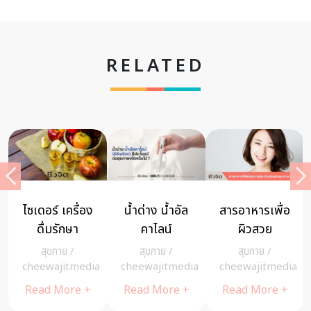
RELATED
์
ไซเดอร์ เครื่อง
น้ำด่าง น้ำอัล
สารอาหารเพื่อ
ดื่มรักษา
คาไลน์
ผิวสวย
อาการป่วยใน
(Alkaline) มี
สุขกาย
/
สุขกาย
/
สุขกาย
/
เบื้องต้น
ประโยชน์ต่อ
a
cheewajitmedia
cheewajitmedia
cheewajitmedia
สุขภาพจริง
Read More +
Read More +
Read More +
หรือไม่?