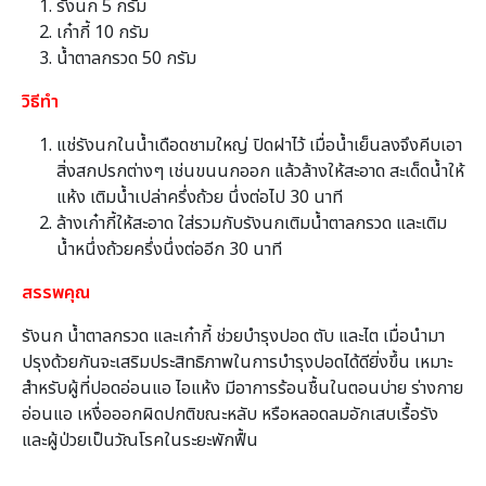
รังนก 5 กรัม
เก๋ากี้ 10 กรัม
น้ำตาลกรวด 50 กรัม
วิธีทำ
แช่รังนกในน้ำเดือดชามใหญ่ ปิดฝาไว้ เมื่อน้ำเย็นลงจึงคีบเอา
สิ่งสกปรกต่างๆ เช่นขนนกออก แล้วล้างให้สะอาด สะเด็ดน้ำให้
แห้ง เติมน้ำเปล่าครึ่งถ้วย นึ่งต่อไป 30 นาที
ล้างเก๋ากี้ให้สะอาด ใส่รวมกับรังนกเติมน้ำตาลกรวด และเติม
น้ำหนึ่งถ้วยครึ่งนึ่งต่ออีก 30 นาที
สรรพคุณ
รังนก น้ำตาลกรวด และเก๋ากี้ ช่วยบำรุงปอด ตับ และไต เมื่อนำมา
ปรุงด้วยกันจะเสริมประสิทธิภาพในการบำรุงปอดได้ดียิ่งขึ้น เหมาะ
สำหรับผู้ที่ปอดอ่อนแอ ไอแห้ง มีอาการร้อนชื้นในตอนบ่าย ร่างกาย
อ่อนแอ เหงื่อออกผิดปกติขณะหลับ หรือหลอดลมอักเสบเรื้อรัง
และผู้ป่วยเป็นวัณโรคในระยะพักฟื้น