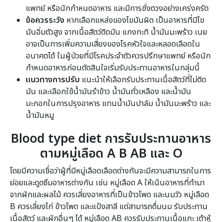
แพทย์ หรือนักกำหนดอาหาร และมีการชั่งตวงอย่างเคร่งครัด
ข้อควรระวัง
หากเลือกแหล่งของไขมันผิด เป็นอาหารที่มีไข
มันอิ่มตัวสูง จากเนื้อสัตว์ติดมัน แกงกะทิ น้ำมันมะพร้าว เนย
อาจเป็นการเพิ่มความเสี่ยงของโรคหัวใจและหลอดเลือดใน
อนาคตได้ ในผู้ป่วยที่มีโรคประจำตัวควรปรึกษาแพทย์ หรือนัก
กำหนดอาหารก่อนตัดสินใจเริ่มรับประทานอาหารในกลุ่มนี้
แนวทางการปรับ
แนะนำให้เลือกรับประทานเนื้อสัตว์ที่ไม่ติด
มัน และเลือกใช้น้ำมันรำข้าว น้ำมันถั่วเหลือง และน้ำมัน
มะกอกในการปรุงอาหาร แทนน้ำมันปาล์ม น้ำมันมะพร้าว และ
น้ำมันหมู
Blood type diet การรับประทานอาหาร
ตามหมู่เลือด A B AB และ O
โดยมีความเชื่อว่าผู้ที่มีหมู่เลือดเลือดต่างกันจะมีความสามารถในการ
ย่อยและดูดซึมอาหารต่างกัน เช่น หมู่เลือด A ให้เน้นอาหารที่ทำมา
จากผักและผลไม้ ควรเลี่ยงอาหารที่เป็นข้าวโพด และนมวัว หมู่เลือด
B ควรเลี่ยงไก่ ข้าวโพด และแป้งสาลี แต่สามารถดื่มนม รับประทาน
เนื้อสัตว์ และผักอื่นๆ ได้ หมู่เลือด AB ควรรับประทานเนื้อแกะ เต้าหู้