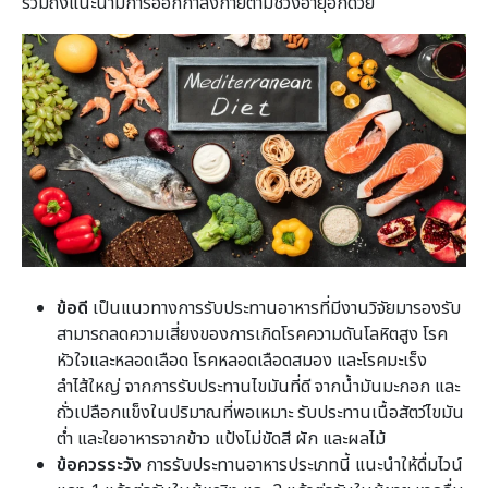
รวมถึงแนะนำมีการออกกำลังกายตามช่วงอายุอีกด้วย
ข้อดี
เป็นแนวทางการรับประทานอาหารที่มีงานวิจัยมารองรับ
สามารถลดความเสี่ยงของการเกิดโรคความดันโลหิตสูง โรค
หัวใจและหลอดเลือด โรคหลอดเลือดสมอง และโรคมะเร็ง
ลำไส้ใหญ่ จากการรับประทานไขมันที่ดี จากน้ำมันมะกอก และ
ถั่วเปลือกแข็งในปริมาณที่พอเหมาะ รับประทานเนื้อสัตว์ไขมัน
ต่ำ และใยอาหารจากข้าว แป้งไม่ขัดสี ผัก และผลไม้
ข้อควรระวัง
การรับประทานอาหารประเภทนี้ แนะนำให้ดื่มไวน์