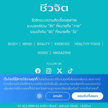
ชีวจิตแนวความคิดเรื่องสุขภาพ
แบบองค์รวม "ชีว" ที่หมายถึง "กาย"
รวมเข้ากับ "จิต" ที่หมายถึง "ใจ"
BODY
MIND
BEAUTY
EXERCISE
HEALTHY FOOD
VIDEO
MAGAZINE
FOLLOW ON
เว็บไซต์นี้มีการใช้งานคุกกี้
เว็บไซต์ของเราใช้งานคุกกี้เพื่อช่วยเพิ่มประสบการณ์
สนใจลงโฆษณากับเว็บไซต์
การใช้งานเว็บไซต์ให้สามารถใช้งานได้ดียิ่งขึ้น คุณสามารถเลือกที่จะยอมรับหรือ
ปฏิเสธการใช้งานคุกกี้ได้ง่ายๆ โดยการดูรายละเอียดเพิ่มเติมที่ “การตั้งค่าคุกกี้”
Tel : 085 661 4629 / (จันทร์ - ศุกร์ เวลา 09.00 - 18.00 น)
cheewajitmedia@gmail.com
ยกเลิก
ยอมรับทั้งหมด
ติดต่อแจ้งปัญหาหรือร้องเรียน
02-422-9999 ต่อ 4180 / (จันทร์ - ศุกร์ เวลา 09.00 - 18.00 น)