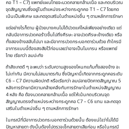
คอ T1 – C7) แพทย์แผนไทยจะนวดคลายกล้ามเนื้อ และกดบริเวณ
จุดสัญญาณซึ่งอยู่ในตำแหน่งระหว่างกระดูกคอ T1 – C7 โดยกด
เน้นเป็นพิเศษ และกดจุดเสริมในตำแหน่งอื่น ๆ ตามหลักการรักษา
แต่อย่างไรก็ตาม ผู้ป่วยบางคนไม่ได้ปวดแค่ไหล่เพียงอย่างเดียว แต่
กลับมีอาการปวดคอร้าวขึ้นไปถึงศีรษะ อาจปวดศีรษะข้างเดียว หรือ
ทั้งสองข้างสลับไปมา และมีอาการปวดกระบอกตาร่วมด้วย ถ้าใครมี
อาการแบบนี้ต้องสงสัยไว้ก่อนเลยว่าอาจเป็นไมเกรน หรือแพทย์
ไทย เรียกว่า ลมปะกัง
ถ้าสังเกตดี ๆ จะพบว่า ระดับความสูงของโหนกแก้มทั้งสองข้าง จะ
ไม่เท่ากัน มีความไม่สมมาตรกัน ซึ่งปัญหานี้เกิดจากกระดูกคอระดับ
C6 – C7 มีความผิดปกติ หรือเรียกว่า ลมปลายปัตคาตสัญญาณ 5
หลังการรักษามีความคล้ายคลึงกับการรักษาในตำแหน่งสัญญาณ
4 หลัง คือ ต้องนวดคลายกล้ามเนื้อ แต่ให้เน้นกดบริเวณจุด
สัญญาณตรงตำแหน่งระหว่างกระดูกคอ C7 – C6 แทน และกดจุด
เสริมในตำแหน่งอื่น ๆ ตามหลักการรักษา
ในกรณีที่มีอาการปวดกระบอกตาร่วมด้วยนั้น ต้องแน่ใจว่าไม่ได้มี
ปัญหาสายตา ดังนั้นต้องไปตรวจเช็กสายตาเสียก่อน หรือในกรณี