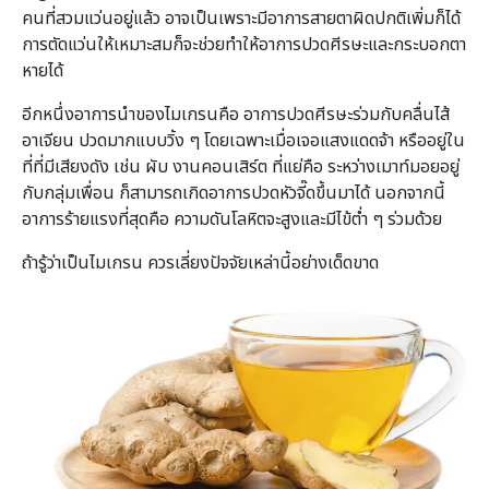
คนที่สวมแว่นอยู่แล้ว อาจเป็นเพราะมีอาการสายตาผิดปกติเพิ่มก็ได้
การตัดแว่นให้เหมาะสมก็จะช่วยทำให้อาการปวดศีรษะและกระบอกตา
หายได้
อีกหนึ่งอาการนำของไมเกรนคือ อาการปวดศีรษะร่วมกับคลื่นไส้
อาเจียน ปวดมากแบบวิ้ง ๆ โดยเฉพาะเมื่อเจอแสงแดดจ้า หรืออยู่ใน
ที่ที่มีเสียงดัง เช่น ผับ งานคอนเสิร์ต ที่แย่คือ ระหว่างเมาท์มอยอยู่
กับกลุ่มเพื่อน ก็สามารถเกิดอาการปวดหัวจี๊ดขึ้นมาได้ นอกจากนี้
อาการร้ายแรงที่สุดคือ ความดันโลหิตจะสูงและมีไข้ต่ำ ๆ ร่วมด้วย
ถ้ารู้ว่าเป็นไมเกรน ควรเลี่ยงปัจจัยเหล่านี้อย่างเด็ดขาด