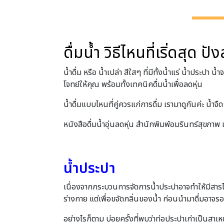
ดื่มน้ำ วิธีไหนที่เริ่ดสุด 
น้ำดื่ม หรือ น้ำเปล่า สีใสๆ ที่มีทั้งน้ำแร่ น้ำประป
โจทย์ให้คุณ พร้อมทั้งเทคนิคดื่มน้ำเพื่อลดหุ่น
น้ำดื่มแบบไหนที่คู่ควรแก่การดื่ม เรามาดูกันค่ะ น้ำจื
หนังสือดื่มน้ำอุ่นลดหุ่น สํานักพิมพ์อมรินทร์สุขภาพ แ
น้ำประปา
เนื่องจากกระบวนการจัดการน้ำประปาอาจทําให้มีสารไต
ร่างกาย แต่เพื่อขจัดกลิ่นของน้ำ ก่อนนํามาดื่มอาจร
อย่างไรก็ตาม บ่อยครั้งที่พบว่าท่อประปาเก่าเป็นสาเหตุ