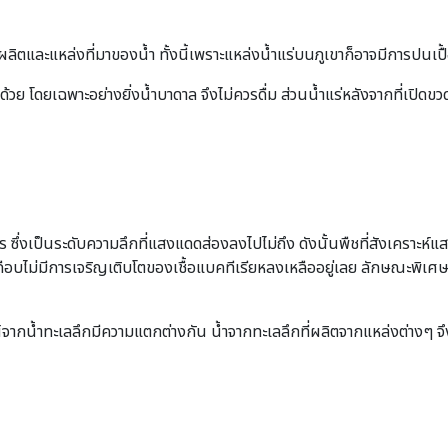
้ผลิตและแหล่งที่มาของน้ำ ทั้งนี้เพราะแหล่งน้ำแร่บนภูเขาก็อาจมีการปนเปื้
 โดยเฉพาะอย่างยิ่งน้ำบาดาล จึงไม่ควรดื่ม ส่วนน้ำแร่หลังจากที่เปิดขวดแล
ร ซึ่งเป็นระดับความลึกที่แสงแดดส่องลงไปไม่ถึง ดังนั้นพืชที่สังเคราะห์แส
เกือบไม่มีการเจริญเติบโตของเชื้อแบคทีเรียหลงเหลืออยู่เลย ลักษณะพิเศ
์จากน้ำทะเลลึกมีความแตกต่างกัน น้ำจากทะเลลึกที่ผลิตจากแหล่งต่างๆ จึ