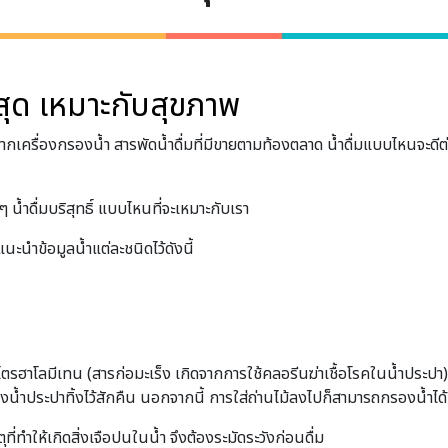
ปังสุด เหมาะกับสุขภาพ
า น้ำจากเครื่องกรองน้ำ สารพัดน้ำดื่มที่มีขายตามท้องตลาด น้ำดื่มแบบไหนจะด
ดๆ น้ำดื่มบริสุทธิ์ แบบไหนที่จะเหมาะกับเรา
นะนําข้อมูลน้ำแต่ละชนิดไว้ดังนี้
รฮาโลมีเทน (สารก่อมะเร็ง เกิดจากการใช้คลอรีนฆ่าเชื้อโรคในน้ำประปา) 
องน้ำประปาทิ้งไว้สักคืน นอกจากนี้ การใส่ถ่านไม้ลงไปก็สามารถกรองน้ำได้
ที่ทําให้เกิดสิ่งเจือปนในน้ำ จึงต้องระมัดระวังก่อนดื่ม