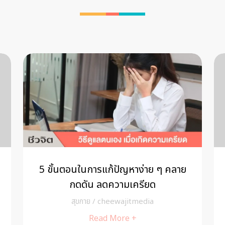
 แก้อย่างไรดีให้ถูกจุด
โรคพีโรนี อวัยวะเพศชาย
องคชาติโค้ง
heewajitmedia
สุขกาย
/
cheewajit
d More +
Read More +