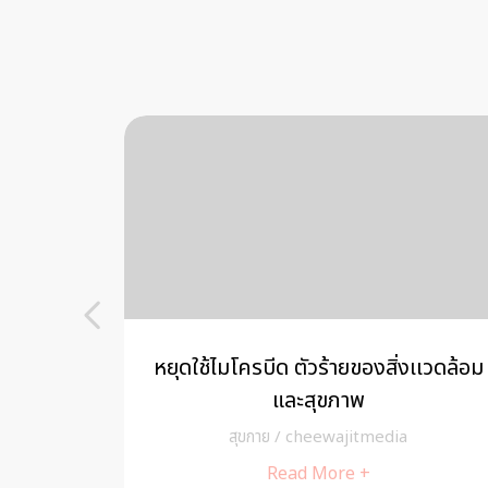
ตอนในการแก้ปัญหาง่าย ๆ คลาย
ตื่นนอนแล้วมึนหัว
กดดัน ลดความเครียด
สุขกาย
/
cheewajitmedia
สุขกาย
/
c
Read More +
Rea