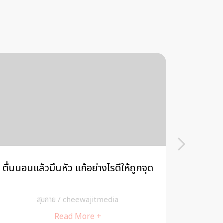
โค้งงอ หรือ
รู้ทันโรค วิตกกังวล ก่อนจิตป่ว
งอ
media
สุขกาย
/
cheewajitmedia
Read More +