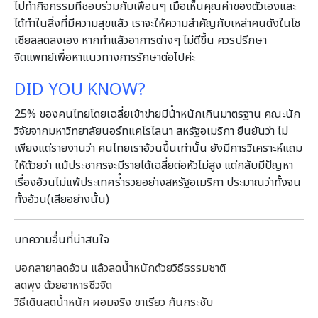
ไปทํากิจกรรมที่ชอบร่วมกับเพื่อนๆ เมื่อเห็นคุณค่าของตัวเองและ
ได้ทําในสิ่งที่มีความสุขแล้ว เราจะให้ความสําคัญกับเหล่าคนดังในโซ
เชียลลดลงเอง หากทําแล้วอาการต่างๆ ไม่ดีขึ้น ควรปรึกษา
จิตแพทย์เพื่อหาแนวทางการรักษาต่อไปค่ะ
DID YOU KNOW?
25% ของคนไทยโดยเฉลี่ยเข้าข่ายมีน้ําหนักเกินมาตรฐาน คณะนัก
วิจัยจากมหาวิทยาลัยนอร์ทแคโรไลนา สหรัฐอเมริกา ยืนยันว่า ไม่
เพียงแต่รายงานว่า คนไทยเราอ้วนขึ้นเท่านั้น ยังมีการวิเคราะห์แถม
ให้ด้วยว่า แม้ประชากรจะมีรายได้เฉลี่ยต่อหัวไม่สูง แต่กลับมีปัญหา
เรื่องอ้วนไม่แพ้ประเทศร่ํารวยอย่างสหรัฐอเมริกา ประมาณว่าทั้งจน
ทั้งอ้วน(เสียอย่างนั้น)
บทความอื่นที่น่าสนใจ
บอกลายาลดอ้วน แล้วลดน้ำหนักด้วยวิธีธรรมชาติ
ลดพุง ด้วยอาหารชีวจิต
วิธีเดินลดน้ำหนัก ผอมจริง ขาเรียว ก้นกระชับ