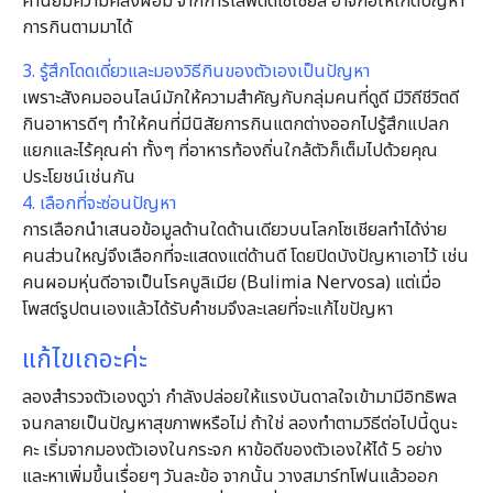
ค่านิยมความคลั่งผอม จากการเสพติดโซเชียล อาจก่อให้เกิดปัญหา
การกินตามมาได้
3. รู้สึกโดดเดี่ยวและมองวิธีกินของตัวเองเป็นปัญหา
เพราะสังคมออนไลน์มักให้ความสําคัญกับกลุ่มคนที่ดูดี มีวิถีชีวิตดี
กินอาหารดีๆ ทําให้คนที่มีนิสัยการกินแตกต่างออกไปรู้สึกแปลก
แยกและไร้คุณค่า ทั้งๆ ที่อาหารท้องถิ่นใกล้ตัวก็เต็มไปด้วยคุณ
ประโยชน์เช่นกัน
4. เลือกที่จะซ่อนปัญหา
การเลือกนําเสนอข้อมูลด้านใดด้านเดียวบนโลกโซเชียลทําได้ง่าย
คนส่วนใหญ่จึงเลือกที่จะแสดงแต่ด้านดี โดยปิดบังปัญหาเอาไว้ เช่น
คนผอมหุ่นดีอาจเป็นโรคบูลิเมีย (Bulimia Nervosa) แต่เมื่อ
โพสต์รูปตนเองแล้วได้รับคําชมจึงละเลยที่จะแก้ไขปัญหา
แก้ไขเถอะค่ะ
ลองสํารวจตัวเองดูว่า กําลังปล่อยให้แรงบันดาลใจเข้ามามีอิทธิพล
จนกลายเป็นปัญหาสุขภาพหรือไม่ ถ้าใช่ ลองทําตามวิธีต่อไปนี้ดูนะ
คะ เริ่มจากมองตัวเองในกระจก หาข้อดีของตัวเองให้ได้ 5 อย่าง
และหาเพิ่มขึ้นเรื่อยๆ วันละข้อ จากนั้น วางสมาร์ทโฟนแล้วออก