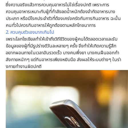
ซึ่งความจริงแล้วการควบคุมอาหารไม่ใช่เรื่องปกติ เพราะการ
ควบคุมอาหารเหมาะกับผู้ที่กําลังลดน้ําหนักต้องจํากัดอาหารบาง
ประเภท หรือมีโรคประจําตัวที่ต้องเคร่งครัดกับการกินอาหาร ฉะนั้น
คนทั่วไปควรกินอาหารให้ถูกต้องตามหลักโภชนาการ
2. ควบคุมตัวเองมากเกินไป
เพราะโลกโซเชียลทําให้เข้าถึงวิถีชีวิตของผู้คนได้ตลอดเวลาและรับ
ข้อมูลของผู้ที่มีรูปร่างดีวันละหลายๆ ครั้ง จึงทําให้เกิดความรู้สึก
อยากผอมภายในเวลาอันรวดเร็ว บางคนพึ่งยา บางคนฝืนออกกํา
ลังกายหนักๆ แต่กินอาหารเพียงหยิบมือ ส่งผลให้ระบบต่างๆ ในร่า
งกายทํางานผิดปกติ