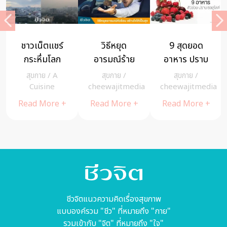
เชื่อไหม? แค่
การรู้จักตัวเอง
6 Side
หายใจคลาย
คือการดูแลตัว
Effects หลัง
อาการซึมเศร้า
เอง นิรุตติ์ ศิริ
ดูแลสุขภาพ
สุขกาย
/
pant
สุขกาย
/
สุขกาย
/
pant
ได้
จรรยา ผู้รับ
a
cheewajitmedia
Read More +
Read More +
บท ออกญา
Read More +
โหราธิบดี
ชีวจิตแนวความคิดเรื่องสุขภาพ
แบบองค์รวม "ชีว" ที่หมายถึง "กาย"
รวมเข้ากับ "จิต" ที่หมายถึง "ใจ"