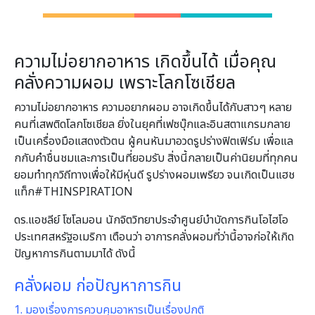
ความไม่อยากอาหาร เกิดขึ้นได้ เมื่อคุณ
คลั่งความผอม เพราะโลกโซเชียล
ความไม่อยากอาหาร ความอยากผอม อาจเกิดขึ้นได้กับสาวๆ หลาย
คนที่เสพติดโลกโซเชียล ยิ่งในยุคที่เฟซบุ๊กและอินสตาแกรมกลาย
เป็นเครื่องมือแสดงตัวตน ผู้คนหันมาอวดรูปร่างฟิตเฟิร์ม เพื่อแล
กกับคําชื่นชมและการเป็นที่ยอมรับ สิ่งนี้กลายเป็นค่านิยมที่ทุกคน
ยอมทําทุกวิถีทางเพื่อให้มีหุ่นดี รูปร่างผอมเพรียว จนเกิดเป็นแฮช
แท็ก#THINSPIRATION
ดร.แอชลีย์ โซโลมอน นักจิตวิทยาประจําศูนย์บําบัดการกินโอไฮโอ
ประเทศสหรัฐอเมริกา เตือนว่า อาการคลั่งผอมที่ว่านี้อาจก่อให้เกิด
ปัญหาการกินตามมาได้ ดังนี้
คลั่งผอม ก่อปัญหาการกิน
1. มองเรื่องการควบคุมอาหารเป็นเรื่องปกติ