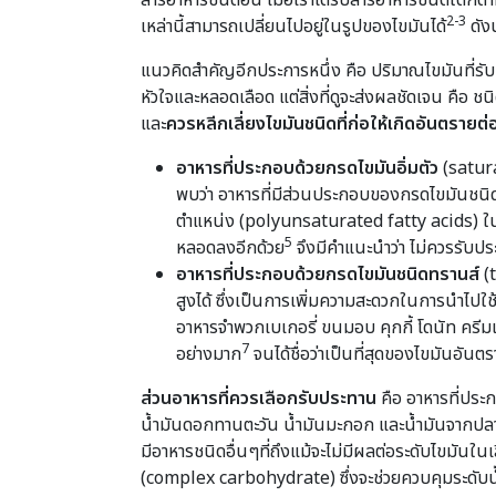
สารอาหารชนิดอื่น เมื่อเราได้รับสารอาหารชนิดใดก็
2-3
เหล่านี้สามารถเปลี่ยนไปอยู่ในรูปของไขมันได้
ดังน
แนวคิดสำคัญอีกประการหนึ่ง คือ ปริมาณไขมันที่ร
หัวใจและหลอดเลือด แต่สิ่งที่ดูจะส่งผลชัดเจน คือ 
และ
ควรหลีกเลี่ยงไขมันชนิดที่ก่อให้เกิดอันตรายต
อาหารที่ประกอบด้วยกรดไขมันอิ่มตัว
(satura
พบว่า อาหารที่มีส่วนประกอบของกรดไขมันชนิดนี
ตำแหน่ง (polyunsaturated fatty acids) ในป
5
หลอดลงอีกด้วย
จึงมีคำแนะนำว่า ไม่ควรรับปร
อาหารที่ประกอบด้วยกรดไขมันชนิดทรานส์
(t
สูงได้ ซึ่งเป็นการเพิ่มความสะดวกในการนำไปใ
อาหารจำพวกเบเกอรี่ ขนมอบ คุกกี้ โดนัท ครีม
7
อย่างมาก
จนได้ชื่อว่าเป็นที่สุดของไขมันอัน
ส่วนอาหารที่ควรเลือกรับประทาน
คือ อาหารที่ประ
น้ำมันดอกทานตะวัน น้ำมันมะกอก และน้ำมันจากปลาชนิ
มีอาหารชนิดอื่นๆที่ถึงแม้จะไม่มีผลต่อระดับไขมันใ
(complex carbohydrate) ซึ่งจะช่วยควบคุมระดับน้ำ