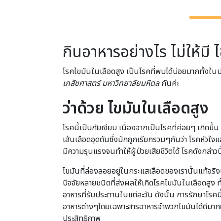
กินอาหารอย่างไร ไม่ให้มี 
โรคไขมันในเลือดสูง เป็นโรคที่พบได้บ่อยมากทั้งใ
เภสัชศาสตร์ มหาวิทยาลัยมหิดล
กันค่ะ
ว่าด้วย ไขมันในเลือดสูง
โรคนี้เป็นภัยเงียบ เนื่องจากเป็นโรคที่ค่อยๆ เกิดขึ้
เส้นเลือดอุดตันซึ่งมักถูกเรียกรวมๆกันว่า โรคหัวใ
มีความรุนแรงจนทำให้ผู้ป่วยเสียชีวิตได้ โรคดังกล่าว
ไขมันที่ล่องลอยอยู่ในกระแสเลือดของเรานั้นแท้จริง
ปัจจัยหลายชนิดที่ส่งผลให้เกิดโรคไขมันในเลือดสูง
อาหารที่รับประทานในแต่ละวัน ดังนั้น การรักษาโรค
อาหารต่างๆโดยเฉพาะสารอาหารจำพวกไขมันได้ดีมากยิ
ประสิทธิภาพ