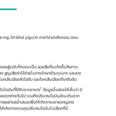
 ภญ.วิภารักษ์ บุญมาก
ภาควิชาเภสัชกรรม คณะ
ลงสู่ระดับที่ควรจะเป็น ผลเสียที่จะเกิดขึ้นคือภาวะ
แย่ลง สูญเสียค่าใช้จ่ายในการรักษาจำนวนมาก และอาจ
โรคเส้นเลือดหัวใจตีบ และโรคเส้นเลือดที่ขาตีบตัน
1
็นไขมันที่ได้รับจากอาหาร
ข้อมูลนี้แสดงให้เห็นว่า มี
กน้อยแตกต่างกันไป รวมถึงปริมาณไขมันส่วนเกินจาก
ังกายอย่างสม่ำเสมอเพื่อให้เกิดการเผาผลาญสาร
ให้เกิดการควบคุมปริมาณไขมันในเลือดที่มี