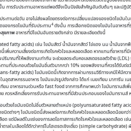
ตามเกินความต้องการของร่างกาย ไม่ว่าจะเป็นคาร์โบไฮเดรตในรูปของแป้งแ
ั้น การรับประทานอาหารแต่พอดีจึงเป็นปัจจัยสำคัญอันดับต้นๆ และปฏิบัต
ับประทานต่อวัน อาจไม่ส่งผลโดยตรงต่อการเปลี่ยนแปลงของชนิดไขมันในเ
4
ชนิดของกรดไขมันที่รับประทาน
ดังนั้น การเลือกชนิดของไขมันในอาหารที่ร
่อสุขภาพ
อาหารที่มีไขมันอันตรายดังกล่าว มีรายละเอียดดังนี้
ted fatty acids) เช่น ไขมันสัตว์ น้ำมันจากสัตว์ ไข่แดง นม น้ำมันจาก
้เพิ่มความเสี่ยงต่อการเกิดโรคหัวใจและหลอดเลือด หากแทนที่อาหารที่มีกร
ริมาณที่ให้พลังงานเท่ากัน จะช่วยลดระดับคอเลสเตอรอลตัวร้าย (LDL) ร
ะทานที่ประกอบด้วยไขมันอิ่มตัวมากกว่า 10% ของพลังงานที่ควรได้รับต่อว
ans-fatty acids) ไขมันชนิดนี้เกิดจากการผ่านกรรมวิธีทางเคมีให้มีความค
ช้ในอุตสาหกรรมอาหาร ไขมันแปรรูปดังกล่าว ได้แก่ เนยเทียม มาการีน เ
เทียม อาหารจานด่วนหรือ fast food จากการศึกษาพบว่า ไขมันทรานส์เพิ่
ตราย ควรหลีกเลี่ยงการรับประทานอาหารที่มีส่วนประกอบของไขมันทรานส์ หร
กอบด้วยไขมันชนิดไม่อิ่มตัวหลายตำแหน่ง (polyunsaturated fatty acids)
ดต่างๆ ไขมันชนิดนี้ส่งผลต่อการเกิดโรคหัวใจและหลอดเลือดน้อยกว่าไขมัน
นเลือด แต่มีผลดีในแง่ของการลดโอกาสการเกิดโรคหัวใจและหลอดเลือด เช่น 
ตาลในเลือดได้ดีกว่าคาร์โบไฮเดรตเชิงเดี่ยว (simple carbohydrate) ผัก