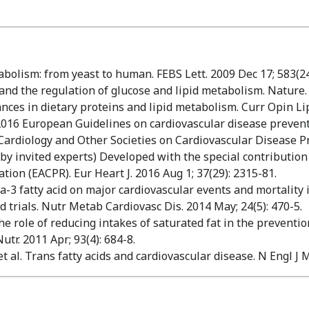
tabolism: from yeast to human. FEBS Lett. 2009 Dec 17; 583(24
 and the regulation of glucose and lipid metabolism. Nature.
ces in dietary proteins and lipid metabolism. Curr Opin Lipi
2016 European Guidelines on cardiovascular disease preventio
Cardiology and Other Societies on Cardiovascular Disease Pre
 by invited experts) Developed with the special contribution
tion (EACPR). Eur Heart J. 2016 Aug 1; 37(29): 2315-81.
a-3 fatty acid on major cardiovascular events and mortality 
 trials. Nutr Metab Cardiovasc Dis. 2014 May; 24(5): 470-5.
The role of reducing intakes of saturated fat in the preventi
utr. 2011 Apr; 93(4): 684-8.
 al. Trans fatty acids and cardiovascular disease. N Engl J M