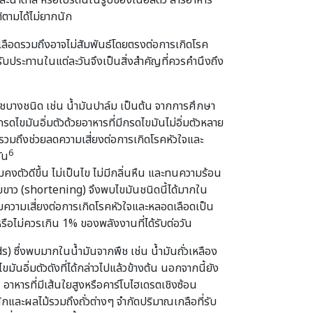
ละน้ำตาล หรือโปรตีนในรูปของเนื้อสัตว์ สารอาหาร
ิตามได้ไม่ยากนัก
ลือดรวมถึงอาจไม่สัมพันธ์โดยตรงต่อการเกิดโรค
ับประทานในแต่ละวันจึงเป็นสิ่งสำคัญที่ควรคำนึงถึง
พืชบางชนิด เช่น น้ำมันปาล์ม เป็นต้น จากการศึกษา
ดไขมันอิ่มตัวด้วยอาหารที่มีกรดไขมันไม่อิ่มตัวหลาย
วมถึงช่วยลดความเสี่ยงต่อการเกิดโรคหัวใจและ
6
ัน
งตัวดีขึ้น ไม่เป็นไข ไม่มีกลิ่นหืน และทนความร้อน
นยขาว (shortening) จึงพบไขมันชนิดนี้ได้มากใน
มความเสี่ยงต่อการเกิดโรคหัวใจและหลอดเลือดเป็น
ือไม่ควรเกิน 1% ของพลังงานที่ได้รับต่อวัน
 ซึ่งพบมากในน้ำมันจากพืช เช่น น้ำมันถั่วเหลือง
อิ่มตัวดังที่ได้กล่าวไปแล้วข้างต้น นอกจากนี้ยัง
อาหารที่มีเส้นใยสูงหรือคาร์โบไฮเดรตเชิงซ้อน
และผลไม้รวมถึงถั่วต่างๆ จำกัดปริมาณเกลือที่รับ