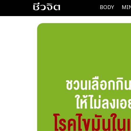
Skip
BODY
MI
to
content