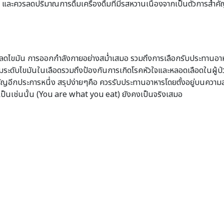
 และควรลดปริมาณการดื่มเครื่องดื่มที่มีรสหวานเนื่องจากเป็นตัวการสำคัญ
ะทานยาลดไขมัน การออกกำลังกายอย่างสม่ำเสมอ รวมถึงการเลือกรับประทา
มระดับไขมันในเลือดรวมถึงป้องกันการเกิดโรคหัวใจและหลอดเลือดในผู้ป่วย
ำคัญอีกประการหนึ่ง สรุปง่ายๆคือ ควรรับประทานอาหารโดยตั้งอยู่บนความสม
รก็เป็นเช่นนั้น (You are what you eat) ยังคงเป็นจริงเสมอ