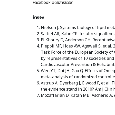
Facebook นิตยสารชีวจิต
อ้างอิง
Nielsen J. Systems biology of lipid me
Saltiel AR, Kahn CR. Insulin signalling
El Khoury D, Anderson GH. Recent advan
Piepoli MF, Hoes AW, Agewall S, et al. 
Task Force of the European Society of 
by representatives of 10 societies and
Cardiovascular Prevention & Rehabilita
Wen YT, Dai JH, Gao Q. Effects of Omeg
meta-analysis of randomized controlled
Astrup A, Dyerberg J, Elwood P, et al. 
the evidence stand in 2010? Am J Clin N
Mozaffarian D, Katan MB, Ascherio A, et