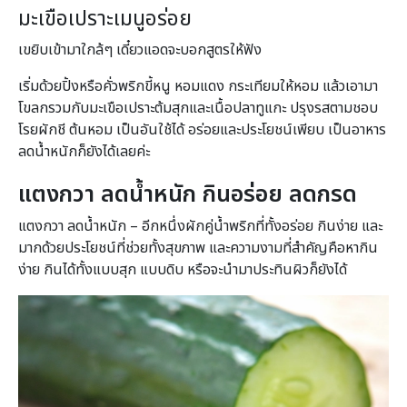
มะเขือเปราะเมนูอร่อย
เขยิบเข้ามาใกล้ๆ เดี๋ยวแอดจะบอกสูตรให้ฟัง
เริ่มด้วยปิ้งหรือคั่วพริกขี้หนู หอมแดง กระเทียมให้หอม แล้วเอามา
โขลกรวมกับมะเขือเปราะต้มสุกและเนื้อปลาทูแกะ ปรุงรสตามชอบ
โรยผักชี ต้นหอม เป็นอันใช้ได้ อร่อยและประโยชน์เพียบ เป็นอาหาร
ลดน้ำหนักก็ยังได้เลยค่ะ
แตงกวา ลดน้ำหนัก กินอร่อย ลดกรด
แตงกวา ลดน้ำหนัก – อีกหนึ่งผักคู่น้ำพริกที่ทั้งอร่อย กินง่าย และ
มากด้วยประโยชน์ที่ช่วยทั้งสุขภาพ และความงามที่สำคัญคือหากิน
ง่าย กินได้ทั้งแบบสุก แบบดิบ หรือจะนำมาประทินผิวก็ยังได้