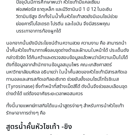
ปัจจุบันมีการศึกษาพบว่า หัวไชเท้ามีแคลเซียม
ฟอสฟอรัส ธาตุเหล็ก และมีวิตามินบี 1 บี 12 ไนอะซิน
วิตามินชีสูง อีกทั้งในน้ำคั้นหัวไชเท้าสดยังมีเอนไซม์ช่วย
ย่อยคาร์โบไฮเดรต โปรตีน และไขมัน จึงมีสรรพคุณ
บรรเทาอาการท้องผูกได้
นอกจากนั้นยังมีประโยชน์ด้านความสวย ความงาม คือ สามารถนำ
น้ำคั้นหัวไชเท้ามาทาเพื่อลบจุดด่างดำและฝ้าบนใบหน้าได้ ประเด็นดัง
กล่าวชีวจิต ได้ค้นคว้าและตรวจสอบข้อมูลแล้วพบว่ามีความเป็นไปได้
ดังที่ข้อมูลจากสำนักงานข้อมูลสมุนไพร คณะเภสัชศาสตร์
มหาวิทยาลัยมหิดล อธิบายว่า ในน้ำคั้นสดของหัวไชเท้ามีสารสกัดเอ
ทานอลและสารสกัดเอทิลอะซิเทต ช่วยยับยั้งเอนไซม์ไทโรชิเนส
(Tyrosinase) ซึ่งทำหน้าที่สร้างเม็ดสีได้ ดังนั้นจึงช่วยลบเลือนจุด
ด่างดำได้ แต่ต้องอาศัยระยะเวลาพอสมควร
ทั้งนี้นายแพทย์ภาสกิจได้แนะนำสูตรง่ายๆ สำหรับการนำหัวไชเท้า
รักษาอาการต่างๆ คือ
สูตรน้ำคั้นหัวไชเท้า -ขิง