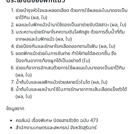
ประโยชน์ของฟักแม้ว
ช่วยบำรุงหัวใจและหลอดเลือด ด้วยการใช้ผลและใบมาดองเป็น
ยาไว้กิน (ผล, ใบ)
ผลและใบฟักแม้วนำมาใช้ดองเป็นยาช่วยขับปัสสาวะ (ผล, ใบ)
มะระหวานช่วยรักษาโรคความดันโลหิตสูง ด้วยการดื่มน้ำที่ต้ม
จากผลและใบฟักแม้ว (ผล, ใบ)
ช่วยป้องกันและรักษาโรคเลือดออกตามไรฟัน (ผล, ใบ)
ยอดฟักแม้วช่วยในการขับถ่าย ทำให้ถ่ายได้สะดวกขึ้น จึง
ป้องกันอาการท้องผูกได้เป็นอย่างดี (ใบ)
ช่วยแก้อาการอักเสบด้วยการใช้ผลและใบมาดองเป็นยาไว้กิน
(ผล, ใบ)
น้ำต้มใบและผลฟักแม้วช่วยสลายนิ่วในไต (ผล, ใบ)
น้ำต้มใบและผลนำมาใช้ในการรักษาอาการเส้นเลือดแข็งตัวได้
(ผล, ใบ)
ข้อมูลจาก
คอลัมน์ เรื่องพิเศษ นิตยสารชีวจิต ฉบับ 473
สำนักงานเกษตรและสหกรณ์ จังหวัดสุรินทร์