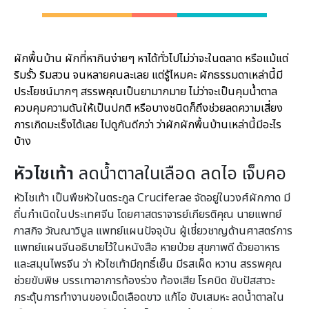
ผักพื้นบ้าน ผักที่หากินง่ายๆ หาได้ทั่วไปไม่ว่าจะในตลาด หรือแม้แต่
ริมรั้ว ริมสวน จนหลายคนละเลย แต่รู้ไหมคะ ผักธรรมดาเหล่านี้มี
ประโยชน์มากๆ สรรพคุณเป็นยามากมาย ไม่ว่าจะเป็นคุมน้ำตาล
ควบคุมความดันให้เป็นปกติ หรือบางชนิดก็ถึงช่วยลดความเสี่ยง
การเกิดมะเร็งได้เลย ไปดูกันดีกว่า ว่าผักผักพื้นบ้านเหล่านี้มีอะไร
บ้าง
ผักพื้นบ้านคุมน้ำตาล
หัวไชเท้า
ลดน้ำตาลในเลือด ลดไอ เจ็บคอ
หัวไชเท้า เป็นพืชหัวในตระกูล Cruciferae จัดอยู่ในวงศ์ผักกาด มี
ถิ่นกำเนิดในประเทศจีน โดยศาสตราจารย์เกียรติคุณ นายแพทย์
ภาสกิจ วัณณาวิบูล แพทย์แผนปัจจุบัน ผู้เชี่ยวชาญด้านศาสตร์การ
แพทย์แผนจีนอธิบายไว้ในหนังสือ หายป่วย สุขภาพดี ด้วยอาหาร
และสมุนไพรจีน ว่า หัวไชเท้ามีฤทธิ์เย็น มีรสเผ็ด หวาน สรรพคุณ
ช่วยขับพิษ บรรเทาอาการท้องร่วง ท้องเสีย โรคบิด ขับปัสสาวะ
กระตุ้นการทำงานของเม็ดเลือดขาว แก้ไอ ขับเสมหะ ลดน้ำตาลใน