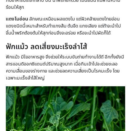
กับอาหารประเภทลาบ ป่น น้ำพริกอีกด้วย ไม่นิยมนำไปผ่านความ
ร้อนให้สุก
แตงโมอ่อน
ลักษณะเหมือนผลแตงโม แต่ผิวคล้ายแตงไทยอ่อน
แตงชนิดนี้เหมาะสำหรับทำแกงส้ม ต้มจืด แกงเลียง แต่ถ้าจะนำไป
จิ้มน้ำพริกต้องต้มให้สุกก่อนจึงจะอร่อย หรือจะนำไปผัดก็ได้
ฟักแม้ว ลดเสี่ยงมะเร็งลำไส้
ฟักแม้ว มีใยอาหารสูง จึงช่วยให้ระบบขับถ่ายทำงานได้ดี อีกทั้งยังมี
สารแอนติออกซิแดนต์ปริมาณสูงมาก เมื่อกินเข้าไปจะช่วยชะลอ
ความเสื่อมของร่างกาย และช่วยลดความเสี่ยงเป็นโรคมะเร็ง โดย
เฉพาะมะเร็งลำไส้ใหญ่