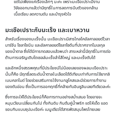
แต่ไม่เพียงแค่เรื่องเล็กๆ นะคะ เพราะมะเขือเปราะมีงาน
วิจัยออกมาแล้วว่ามีฤทธิ์ในการลดการบีบตัวของกล้าม
เนื้อเรียบ ลดความดัน และบำรุงหัวใจ
มะเขือเปราะกับมะเร็ง และเบาหวาน
สำหรับเรื่องของมะเร็งนั้น มะเขือเปราะมีสารไกลโคอัลคาลอยด์โวลา
มาร์จีน โซลาโซนีน และอัลคาลอยด์โซลาโซดีนที่ปราศจากโมเลกุล
ของน้ำตาล ซึ่งได้มีการทดสอบแล้วพบว่า สารเหล่านี้มีฤทธิ์ในการต่อ
ต้านการเจริญเติบโตเซลล์มะเร็งลำไส้ใหญ่ และมะเร็งตับได้
และอีกหนึ่งสรรพคุณที่มีประโยชน์ไม่น้อยเลยของผลมะเขือเปราะ
นั้นก็คือ มีฤทธิ์ลดระดับน้ำตาลในเลือดได้ดีเทียบเท่ากับการใช้ยากลิ
เบนคลาไมด์ โดยช่วยเสริมการใช้งานกลูโคสและมีช่วยการทำงาน
ของตับอ่อน ซึ่งเป็นการออกฤทธิ์ที่คล้ายกับอินซูลินเลยทีเดียวละค่ะ
ซึ่งการจะให้ได้ประโยชน์ก็คือการทานอย่างสม่ำเสมอ โดยอาจจะ
หมุนเวียนเปลี่ยนกันไป ทั้งกินดิบ กินต้มคู่น้ำพริก แต่ให้เด็ด แอด
ชอบกินแบบซุปมะเขือค่ะ เมนูเดียวได้สารพัดสมุนไพรไทยเลย