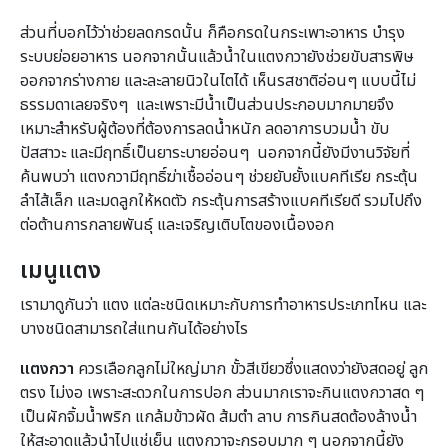
ส่วนที่บอกไว้ว่าช่วยลดกรดนั้น ก็คือกรดในกระเพาะอาหาร บำรุง
ระบบย่อยอาหาร นอกจากนั้นแล้วน้ำในแตงกวายังช่วยขับสารพิษ
ออกจากร่างกาย และละลายนิวในไตได้ เห็นรสชาติอ่อนๆ แบบนี้ไม่
ธรรมดาเลยจริงๆ และเพราะมีน้ำเป็นส่วนประกอบมากมายจึง
เหมาะสำหรับผู้ต้องที่ต้องการลดน้ำหนัก ลดอาการบวมน้ำ ขับ
ปัสสาวะ และมีฤทธิ์เป็นยาระบายอ่อนๆ นอกจากนี้ยังมีงานวิจัยที่
ค้นพบว่า แตงกวามีฤทธิ์ฆ่าเชื้ออ่อนๆ ช่วยยับยั้งแบคทีเรีย กระตุ้น
ลำไส้เล็ก และมดลูกให้หดตัว กระตุ้นการสร้างแบคทีเรียดี รวมไปถึง
ต่อต้านการกลายพันธุ์ และเจริญเติบโตของเนื้องอก
เมนูแตง
เรามาดูกันว่า แตง แต่ละชนิดเหมาะกับการทำอาหารประเภทไหน และ
บางชนิดสามารถใส่แทนกันได้อย่างไร
แตงกวา
ควรเลือกลูกไม่ใหญ่มาก ขั้วสีเขียวซึ่งแสดงว่ายังสดอยู่ ลูก
ตรง ไม่งอ เพราะสะดวกในการปอก ส่วนมากเราจะกินแตงกวาสด ๆ
เป็นผักจิ้มน้ำพริก แกล้มข้าวผัด ส้มตำ ลาบ การกินสดต้องล้างน้ำ
ให้สะอาดแล้วนำไปแช่เย็น แตงกวาจะกรอบมาก ๆ นอกจากนี้ยัง