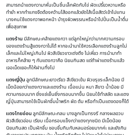
สามารถนำแตงกวามาหั่นเป็นชิ้นเล็กผัดกับไข่ ผัดเปรี้ยวหวานหรือ
ทำยำ หากทำแกงจืดต้องคว้านไส้ออกแล้วยัดไส้เนื้อสัตว์เข้าไปแทน
บางคนใช้แตงกวาพอกหน้า บำรุงผิวพรรณหรือนำไปปั่นเป็นน้ำดื่ม
เพื่อสุขภาพ
แตงร้าน
มีลักษณะคล้ายแตงกวา แต่ลูกใหญ่กว่ามากความกรอบ
ของแตงร้านสู้แตงกวาไม่ได้ หากจะนำมาใช้ควรเลือกแตงร้านลูกไม่
เล็กและไม่ใหญ่เกินไป ผิวสีเขียวขาวเต่งตึง ไม่เหี่ยว การนำมาทำ
อาหารก็คล้าย ๆ กับแตงกวาคือ นิยมกินสด แต่ถ้าผ่าแตงร้านแล้ว
เจอเม็ดเยอะก็ให้ฝานทิ้งไป
แตงญี่ปุ่น
ลูกมีลักษณะยาวเรียว สีเขียวเข้ม ผิวขรุขระเล็กน้อย มี
เม็ดน้อยกว่าแตงกวาและแตงร้าน เนื้อแน่น หนา สีขาว น้ำน้อย มี
ความกรอบมาก ยิ่งแช่เย็นยิ่งกรอบมากขึ้น นิยมใช้ทำสลัด และแตง
ญี่ปุ่นสามารถใช้เป็นผักจิ้มน้ำพริก ผัด ต้ม หรือทำเป็นแตงดองก็ได้
แตงไทยอ่อน
ลูกมีลักษณะกลม บางลูกเป็นทรงรี กลางผลอวบ
ผิวสีเขียวอ่อน เรียบ เนื้อกรอบแข็งกว่าแตงทุกชนิด มีเม็ดน้อย
นิยมกินสด เป็นผักจิ้ม ชอบจิ้มกินกับหลนอร่อยมากค่ะ และยังกิน