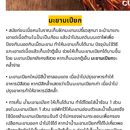
มะขามเปียก
• สมัยก่อนเมื่อคนโบราณเก็บฝักมะขามเปรี้ยวสุกมา จะนำมาแกะ
เอาแต่เนื้อด้านในปั้นเป็นก้อน แล้วนำไปรมควันบนเตาไฟเพื่อ
ป้องกันมอดกินเม็ดมะขาม ทำให้มะขามเก็บได้นาน ปัจจุบันใช้วิธี
แกะเอาแต่เนื้อแล้วเก็บเข้าตู้เย็น ช่วยให้เก็บมะขามเปียกได้นานขึ้น
โดย มะขามเปียกยังคงสีสวย หากเก็บนอกตู้เย็น
มะขามเปียก
จะ
คล้ำง่าย
• มะขามเปียกใหม่มีสีน้ำตาลอมแดง เมื่อนำไปปรุงอาหารทำให้
อาหารมีสีสวย หากมีสีคล้ำแสดงว่าเป็นมะขามเปียกเก่า เมื่อนำไป
ปรุงอาหารทำให้อาหารมีสีคล้ำ
• การคั้น
น้ำมะขามเปียก
ให้เก็บได้นาน ทำได้โดยใส่น้ำร้อน 1 ส่วน
ลงในมะขามเปียก 1 ส่วน แช่พักไว้ให้มะขามอ่อนตัวและน้ำเย็นลงจึง
ใช้มือขยำมะขามเปียกจนข้นดี นำไปกรองผ่านกระชอนเพื่อกรอง
เปลือกมะขามออก นำไปใช้ได้ หากนำน้ำมะขามเปียกที่ได้ไปเคี่ยวพอ