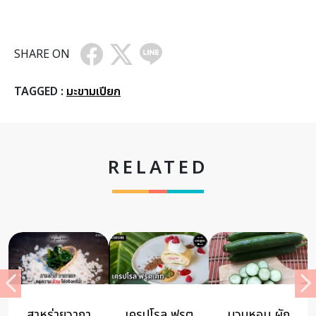
SHARE ON
TAGGED :
มะขามเปียก
RELATED
“ไก่ย่างเขา
วิธีป้องกัน
แค่เขย่า…ก็ได้