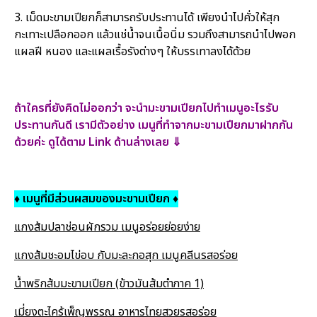
3. เม็ดมะขามเปียกก็สามารถรับประทานได้ เพียงนำไปคั่วให้สุก
กะเทาะเปลือกออก แล้วแช่น้ำจนเนื้อนิ่ม รวมถึงสามารถนำไปพอก
แผลฝี หนอง และแผลเรื้อรังต่างๆ ให้บรรเทาลงได้ด้วย
ถ้าใครที่ยังคิดไม่ออกว่า จะนำมะขามเปียกไปทำเมนูอะไรรับ
ประทานกันดี เรามีตัวอย่าง เมนูที่ทำจากมะขามเปียกมาฝากกัน
ด้วยค่ะ ดูได้ตาม Link ด้านล่างเลย ⇓
♦ เมนูที่มีส่วนผสมของมะขามเปียก ♦
แกงส้มปลาช่อนผักรวม เมนูอร่อยย่อยง่าย
แกงส้มชะอมไข่อบ กับมะละกอสุก เมนูคลีนรสอร่อย
น้ำพริกส้มมะขามเปียก (ข้าวมันส้มตำภาค 1)
เมี่ยงตะไคร้เพ็ญพรรณ อาหารไทยสวยรสอร่อย