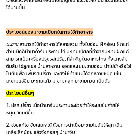
เดือดแล้วพักให้เย็นก่อนเก็บเข้าตู้เย็น จะช่วยให้เก็บน้ำมะขามเปียก
ได้นานขึ้น
ประโยชน์ของมะขามเปียกในการใช้ทำอาหาร
มะขาม
สามารถใช้ทำอาหารได้หลายส่วน ทั้งใบอ่อน ฝักอ่อน ฝักแก่
ส่วนเม็ดก็นำมาคั่วรับประทานได้ มะขามเปียกที่ทำจากมะขามฝักแก่
สามารถเป็นเครื่องปรุงรสเปรี้ยวที่สำคัญในอาหารไทย ทั้งแกงส้ม
ต้มส้ม ไข่ลูกเขย น้ำปลาหวาน ยอดและใบมะขามอ่อน นำไปยำหรือใส่
ในต้มเพื่อ เพิ่มรสเปรี้ยว และยังใช้ทำขนมได้อีกหลายชนิด เช่น
มะขามแช่อิ่ม มะขามแก้ว มะขามคลุก มะขามกวน เป็นต้น
ประโยชน์อื่นๆ
1. มีรสเปรี้ยว เมื่อนำมารับประทานจะ
ช่วย
ทำให้ระบบขับถ่ายให้
หมุนเวียนดีขึ้น
2. ช่วยแก้ไอ ขับเสมหะได้ ด้วยการนำเนื้อมะขามไปต้มให้สุก เติม
เกลือเล็กน้อย แล้วจึงค่อยๆ นำมาจิบ