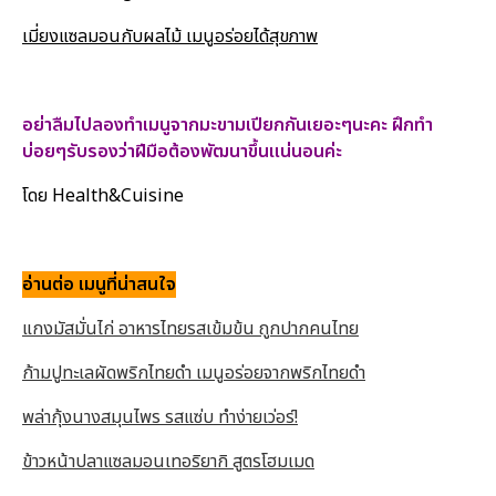
เมี่ยงแซลมอนกับผลไม้ เมนูอร่อยได้สุขภาพ
อย่าลืมไปลองทำเมนูจากมะขามเปียกกันเยอะๆนะคะ ฝึกทำ
บ่อยๆรับรองว่าฝีมือต้องพัฒนาขึ้นแน่นอนค่ะ
โดย Health&Cuisine
อ่านต่อ เมนูที่น่าสนใจ
แกงมัสมั่นไก่ อาหารไทยรสเข้มข้น ถูกปากคนไทย
ก้ามปูทะเลผัดพริกไทยดำ เมนูอร่อยจากพริกไทยดำ
พล่ากุ้งนางสมุนไพร รสแซ่บ ทำง่ายเว่อร์!
ข้าวหน้าปลาแซลมอนเทอริยากิ สูตรโฮมเมด