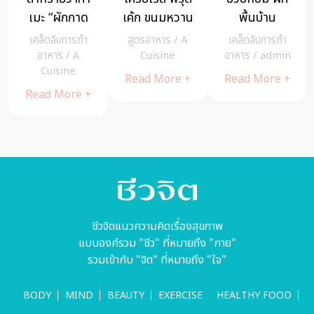
สวนกวาง”
เกลือในกระปุก
ข้าวห่อ
ตำนานความ
ชื้น ด้วย
สาหร่าย แบบ
เคล็ดลับการทำ
เคล็ดลับการทำ
เคล็ดลับการทำ
อร่อยของไก่
ข้าวสาร
มือโปร
อาหาร
/
A
อาหาร
/
A
อาหาร
/
Cuisine
Cuisine
cheewajitmedia
ย่างระดับ
ประเทศ – A
Read More +
Read More +
Read More +
Cuisine
ชีวจิตแนวความคิดเรื่องสุขภาพ
แบบองค์รวม "ชีว" ที่หมายถึง "กาย"
รวมเข้ากับ "จิต" ที่หมายถึง "ใจ"
BODY
MIND
BEAUTY
EXERCISE
HEALTHY FOOD