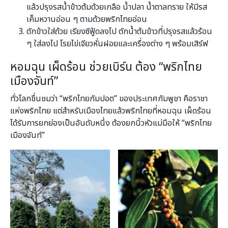
แล้วปรุงรสน้ำข้าวต้มด้วยเกลือ น้ำปลา น้ำตาลทราย ให้มีรส
เค็มหวานอ่อน ๆ ตามด้วยพริกไทยอ่อน
ตักข้าวใส่ถ้วย เรียงซีฟู้ดลงไป ตักน้ำต้มข้าวที่ปรุงรสแล้วร้อน
ๆ ใส่ลงไป โรยไข่เจียวหั่นฝอยและเครื่องต่าง ๆ พร้อมเสิร์ฟ
หอมฉุน เผ็ดร้อน ช่วยเบิร์น ต้อง “พริกไทย
เมืองจันท์”
ทั่วโลกชื่นชมว่า “พริกไทยกัมปอต” ของประเทศกัมพูชา คือราชา
แห่งพริกไทย แต่สำหรับเมืองไทยแล้วพริกไทยที่หอมฉุน เผ็ดร้อน
ได้รับการยกย่องเป็นอันดับหนึ่ง ต้องยกนิ้วหัวแม่มือให้ “พริกไทย
เมืองจันท์”