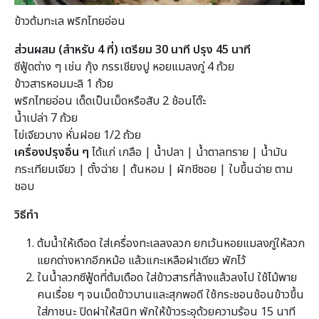
ข้าวต้มทะเล พริกไทยอ่อน
ส่วนผสม (สำหรับ 4 ที่) เตรียม 30 นาที ปรุง 45 นาที
ซีฟู้ดต่าง ๆ เช่น กุ้ง กรรเชียงปู หอยแมลงภู่ 4 ถ้วย
ข้าวสารหอมมะลิ 1 ถ้วย
พริกไทยอ่อน เด็ดเป็นเม็ดหรือสับ 2 ช้อนโต๊ะ
น้ำเปล่า 7 ถ้วย
ไข่เจียวบาง หั่นฝอย 1/2 ถ้วย
เครื่องปรุงอื่น ๆ
ได้แก่ เกลือ | น้ำปลา | น้ำตาลทราย | น้ำมัน
กระเทียมเจียว | ตั้งฉ่าย | ต้นหอม | ผักชีซอย | ใบขึ้นฉ่าย ตาม
ชอบ
วิธีทำ
ต้มน้ำให้เดือด ใส่เครื่องทะเลลงลวก ยกเว้นหอยแมลงภู่ให้ลวก
แยกต่างหากอีกหม้อ แล้วแกะเหลือฝาเดียว พักไว้
ในน้ำลวกซีฟู้ดที่ต้มเดือด ใส่ข้าวสารที่ล้างแล้วลงไป ใช้ไม้พาย
คนเรื่อย ๆ จนเม็ดข้าวบานและสุกพอดี ใช้กระชอนช้อนข้าวขึ้น
ใส่ภาชนะ ปิดฝาให้สนิท พักให้ข้าวระอุด้วยความร้อน 15 นาที