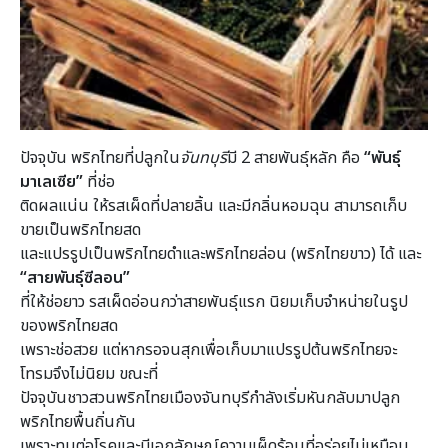
ปัจจุบัน พริกไทยที่ปลูกใน
จันทบุรี
มี 2 สายพันธุ์หลัก คือ
“พันธุ์
มาเลเซีย”
ที่ช่อ
ติดผลแน่น ให้รสเผ็ดที่ปลายลิ้น และมีกลิ่นหอมฉุน สามารถเก็บ
ขายเป็นพริกไทยสด
และแปรรูปเป็นพริกไทยดำและพริกไทยล่อน (พริกไทยขาว) ได้ และ
“สายพันธุ์ซีลอน”
ที่ให้ช่อยาว รสเผ็ดอ่อนกว่าสายพันธุ์แรก นิยมเก็บจำหน่ายในรูป
ของพริกไทยสด
เพราะช่อสวย แต่หากรอจนสุกเพื่อเก็บมาแปรรูปต้นพริกไทยจะ
โทรมจึงไม่นิยม ขณะที่
ปัจจุบันชาวสวนพริกไทยเมืองจันทบุรีกำลังเริ่มหันกลับมาปลูก
พริกไทยพื้นถิ่นกัน
เพราะทนต่อโรคและมีเอกลักษณ์ความเผ็ดร้อนที่อร่อยไม่เหมือน