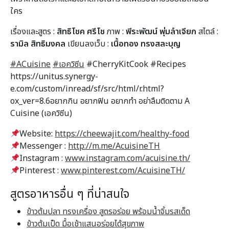
ใคร
เรื่องและสูตร :
สิทธิโชค ศรีโช
ภาพ :
พีระพัฒน์ พุ่มลำเจียก
สไตล์ :
รามิล สิทธิมงคล
เขียนลงเว็บ :
เนื้อทอง ทรงสละบุญ
#ACuisine
#เอควิซีน
#CherryKitCook #Recipes
https://unitus.synergy-
e.com/custom/inread/sf/src/html/r.html?
ox_ver=8.6อยากกิน อยากฟิน อยากทำ อย่าลืมติดตาม A
Cuisine (เอควิซีน)
Website:
https://cheewajit.com/healthy-food
Messenger :
http://m.me/AcuisineTH
Instagram :
www.instagram.com/acuisine.th/
Pinterest :
www.pinterest.com/AcuisineTH/
สูตรอาหารอื่น ๆ ที่น่าสนใจ
ข้าวต้มปลา ทรงเครื่อง สูตรอร่อย พร้อมน้ำจิ้มรสเด็ด
ข้าวต้มเป็ด มื้อเช้าแสนอร่อยได้สุขภาพ