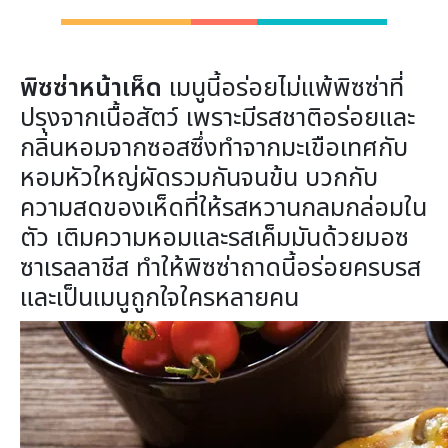
พิซซ่าหน้าเห็ด
เมนูนี้อร่อยไม่แพ้พิซซ่าที่
ปรุงจากเนื้อสัตว์ เพราะมีรสชาติอร่อยและ
กลิ่นหอมจากซอสซึ่งทำจากมะเขือเทศกับ
หอมหัวใหญ่ผัดรวมกันจนข้น บวกกับ
ความสดของเห็ดที่ให้รสหวานกลมกล่อมใน
ตัว เติมความหอมและรสเค็มมันด้วยมอซ
ซาเรลลาชีส ทำให้พิซซ่าถาดนี้อร่อยครบรส
และเป็นเมนูถูกใจใครหลายคน