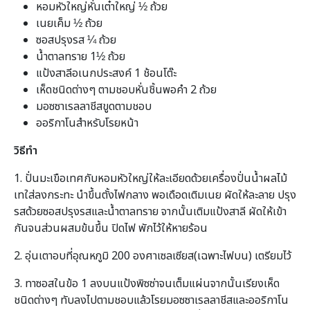
หอมหัวใหญ่หั่นเต๋าใหญ่ ½ ถ้วย
เนยเค็ม ½ ถ้วย
ซอสปรุงรส ¼ ถ้วย
น้ำตาลทราย 1½ ถ้วย
แป้งสาลีอเนกประสงค์ 1 ช้อนโต๊ะ
เห็ดชนิดต่างๆ ตามชอบหั่นชิ้นพอคำ 2 ถ้วย
มอซซาเรลลาชีสขูดตามชอบ
ออริกาโนสำหรับโรยหน้า
วิธีทำ
1. ปั่นมะเขือเทศกับหอมหัวใหญ่ให้ละเอียดด้วยเครื่องปั่นน้ำผลไม้
เทใส่ลงกระทะ นำขึ้นตั้งไฟกลาง พอเดือดเติมเนย ผัดให้ละลาย ปรุง
รสด้วยซอสปรุงรสและน้ำตาลทราย จากนั้นเติมแป้งสาลี ผัดให้เข้า
กันจนส่วนผสมข้นขึ้น ปิดไฟ พักไว้ให้หายร้อน
2. อุ่นเตาอบที่อุณหภูมิ 200 องศาเซลเซียส(เฉพาะไฟบน) เตรียมไว้
3. ทาซอสในข้อ 1 ลงบนแป้งพิซซ่าจนเต็มแผ่นจากนั้นเรียงเห็ด
ชนิดต่างๆ ทับลงไปตามชอบแล้วโรยมอซซาเรลลาชีสและออริกาโน