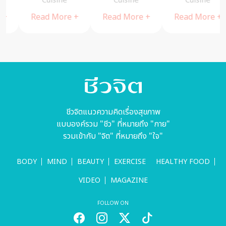
แซลมอน เมนู
สองสัญชาติที่
เน้นๆ อร่อย
Cuisine
Cuisine
Cuisine
ง่ายๆ สไตล์
เข้ากันอย่าง
หวานมัน – A
Read More +
Read More +
Read More +
ญี่ปุ่น – A
ลงตัว (มีคลิป)
Cuisine
Cuisine
– A Cuisine
ชีวจิตแนวความคิดเรื่องสุขภาพ
แบบองค์รวม "ชีว" ที่หมายถึง "กาย"
รวมเข้ากับ "จิต" ที่หมายถึง "ใจ"
BODY
MIND
BEAUTY
EXERCISE
HEALTHY FOOD
VIDEO
MAGAZINE
FOLLOW ON