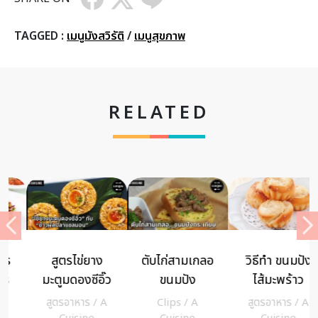
TAGGED :
เมนูมังสวิรัติ
/
เมนูสุขภาพ
RELATED
สูตรไข่ยาง
ตับไก่สามเกลอ
วิธีทำ ขนมปัง
มะตูมดองซีอิ๊ว
ขนมปัง
ไส้มะพร้าว
กับ ข้าวผัดปลา
กระเทียม เมนู
เนื้อมะพร้าว
สูตรอาหาร
/
A
Clips
/
A
สูตรอาหาร
/
A