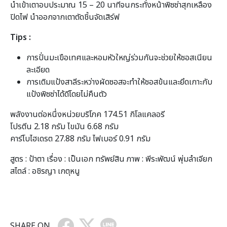
นำเข้าเตาอบประมาณ 15 – 20 นาทีจนกระทั่งหน้าพิซซ่าสุกเหลือง
ปิดไฟ นำออกจากเตาตัดชิ้นจัดเสิร์ฟ
Tips :
การปั่นมะเขือเทศและหอมหัวใหญ่ร่วมกันจะช่วยให้ซอสเนียน
ละเอียด
การเติมแป้งสาลีระหว่างผัดซอสจะทำให้ซอสข้นและยึดเกาะกับ
แป้งพิซซ่าได้ดีโดยไม่คืนตัว
พลังงานต่อหนึ่งหน่วยบริโภค 174.51 กิโลแคลอรี
โปรตีน 2.18 กรัม ไขมัน 6.68 กรัม
คาร์โบไฮเดรต 27.88 กรัม ไฟเบอร์ 0.91 กรัม
สูตร : ป้าตา เรื่อง : เป็นเอก ทรัพย์สิน ภาพ : พีระพัฒน์ พุ่มลำเจียก
สไตล์ : อชิรญา เกตุหนู
SHARE ON